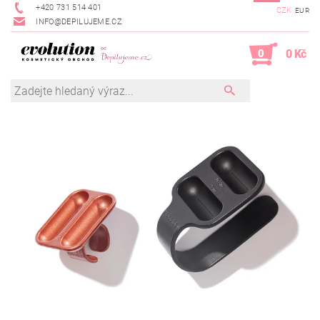
+420 731 514 401
CZK
EUR
INFO@DEPILUJEME.CZ
0
0 Kč