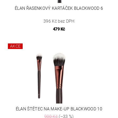
ÉLAN ŘASENKOVÝ KARTÁČEK BLACKWOOD 6
396 Kč bez DPH
479 Kč
AKCE
ÉLAN ŠTĚTEC NA MAKE-UP BLACKWOOD 10
900 Kč
(–33 %)