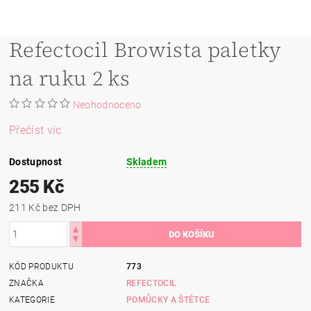
Refectocil Browista paletky
na ruku 2 ks
Neohodnoceno
Přečíst víc
Dostupnost
Skladem
255 Kč
211 Kč bez DPH
KÓD PRODUKTU
773
ZNAČKA
REFECTOCIL
KATEGORIE
POMŮCKY A ŠTĚTCE