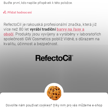
Buďte první, kdo napíše příspěvek k této položce.
Přidat hodnocení
RefectoCil je rakouská profesionální značka, která již
více než 80 let
vyrábí tradiční
barvy na řasy a
obočí
.
Produkty jsou vyvíjeny a vyráběny v laboratořích
společnosti GW Cosmetics poblíž Vídně, s důrazem na
kvalitu, účinnost a bezpečnost.
Vložením hodnocení souhlasíte se
zásadami ochrany
osobních údajů
.
|
|
|
Ella Baché
L.C.P. Paris
Kosmetická škola
|
Dovolíte nám používat cookies? Díky nim pro vás můžeme e-shop
Online kosmetické kurzy
Kozmetickyobchod.sk