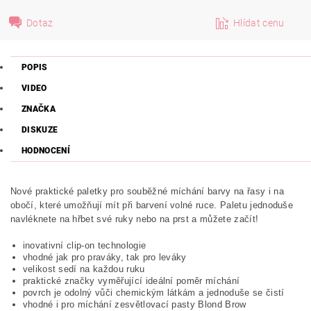
Dotaz
Hlídat cenu
POPIS
VIDEO
ZNAČKA
DISKUZE
HODNOCENÍ
Nové praktické paletky pro souběžné míchání barvy na řasy i na
obočí, které umožňují mít při barvení volné ruce. Paletu jednoduše
navléknete na hřbet své ruky nebo na prst a můžete začít!
inovativní clip-on technologie
vhodné jak pro praváky, tak pro leváky
velikost sedí na každou ruku
praktické značky vyměřující ideální poměr míchání
povrch je odolný vůči chemickým látkám a jednoduše se čistí
vhodné i pro míchání zesvětlovací pasty Blond Brow