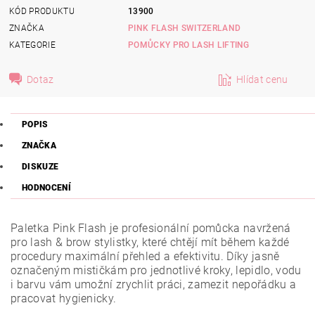
KÓD PRODUKTU
13900
ZNAČKA
PINK FLASH SWITZERLAND
KATEGORIE
POMŮCKY PRO LASH LIFTING
Dotaz
Hlídat cenu
POPIS
ZNAČKA
DISKUZE
HODNOCENÍ
Paletka Pink Flash je profesionální pomůcka navržená
pro lash & brow stylistky, které chtějí mít během každé
procedury maximální přehled a efektivitu. Díky jasně
označeným mističkám pro jednotlivé kroky, lepidlo, vodu
i barvu vám umožní zrychlit práci, zamezit nepořádku a
pracovat hygienicky.