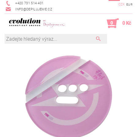
+420 731 514 401
CZK
EUR
INFO@DEPILUJEME.CZ
0
0 Kč