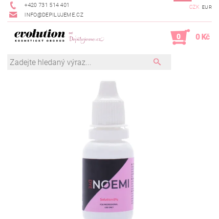
+420 731 514 401
CZK
EUR
INFO@DEPILUJEME.CZ
0
0 Kč