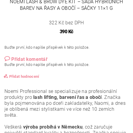
NOEMI LASH & BROW DYE KIT – SADA HYBRIDNÍCH
BAREV NA ŘASY A OBOČÍ – SÁČKY 11×1 G
322 Kč bez DPH
390 Kč
Buďte první, kdo napíše příspěvek k této položce.
Přidat komentář
Buďte první, kdo napíše příspěvek k této položce.
Přidat hodnocení
Noemi Professional se specializuje na profesionální
produkty pro
lash lifting, barvení řas a obočí
. Značka
byla pojmenována po dceři zakladatelky, Naomi, a dnes
je oblíbená mezi stylistkami ve více než 10 zemích
světa.
Veškerá
výroba probíhá v Německu
, což zaručuje
nejvyšší standard kvality a bezpečnosti. Značka spojuje