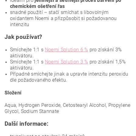
ideální pro
jemnější a šetrnější proces barvení po
chemickém ošetření řas
snadné použití – stačí smíchat s libovolným
oxidantem Noemi a přizpůsobit si požadovanou
intenzitu
Jak používat?
Smíchejte 1:1 s
Noemi Solution 6 %
pro získání 3%
aktivátoru.
Smíchejte 1:1 s
Noemi Solution 3 %
pro získání 1,5%
aktivátoru.
Případně smíchejte jinak a upravte intenzitu peroxidu
dle požadovaného efektu.
Složení
Aqua, Hydrogen Peroxide, Cetostearyl Alcohol, Propylene
Glycol, Sodium Stannate
Další informace: