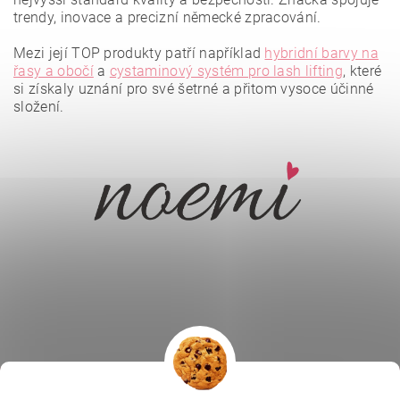
trendy, inovace a precizní německé zpracování.
Mezi její TOP produkty patří například
hybridní barvy na
řasy a obočí
a
cystaminový systém pro lash lifting
, které
si získaly uznání pro své šetrné a přitom vysoce účinné
složení.
Vložením hodnocení souhlasíte se
zásadami ochrany
osobních údajů
.
|
|
|
Ella Baché
L.C.P. Paris
Kosmetická škola