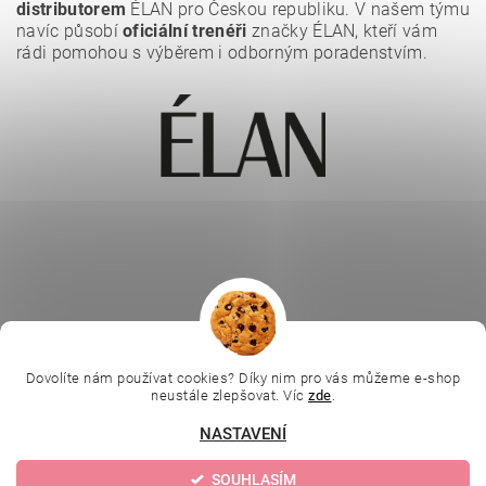
distributorem
ÉLAN pro Českou republiku. V našem týmu
navíc působí
oficiální trenéři
značky ÉLAN, kteří vám
rádi pomohou s výběrem i odborným poradenstvím.
|
|
|
Ella Baché
L.C.P. Paris
Kosmetická škola
|
Online kosmetické kurzy
Kozmetickyobchod.sk
Dovolíte nám používat cookies? Díky nim pro vás můžeme e-shop
neustále zlepšovat. Víc
zde
.
NASTAVENÍ
Upravit nastavení
2026 © Evolution | Depilujeme.cz, všechna práva vyhrazena
SOUHLASÍM
cookies