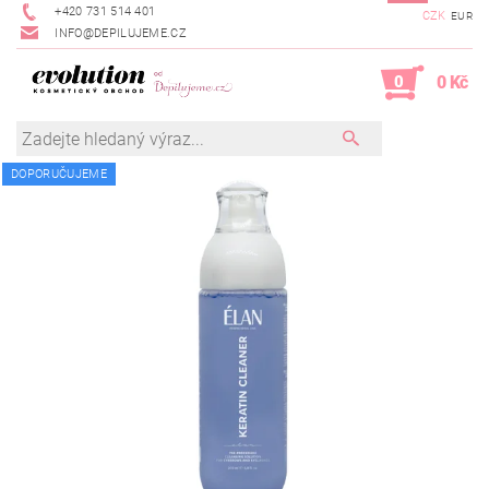
+420 731 514 401
CZK
EUR
INFO@DEPILUJEME.CZ
0
0 Kč
DOPORUČUJEME