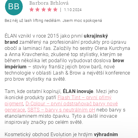
Barbora Brhlová
BB
|
1.10.2024
Bez něj už lash lifting nedělám. Jsem moc spokojená
ÉLAN vznikl v roce 2015 jako první
ukrajinský
brand
zaměřený na profesionální produkty pro úpravu
obočí a laminaci řas. Založily ho sestry Olena Kurchyna
a Anna Kravchenko, zkušené top stylistky, kterým se
během několika let podařilo vybudovat doslova
brow
impérium
– stovky franšíz jejich brow barů, nové
Vložením hodnocení souhlasíte se
zásadami ochrany
technologie v oblasti Lash & Brow a největší konference
osobních údajů
.
pro brow stylistky na světě.
Tam, kde ostatní kopírují,
ÉLAN inovuje
. Mezi jeho
ikonické produkty patří
Flash Tint – první přímý
pigment
,
D-Colour – první odstraňovač barvy nové
generace
,
SBTS – barvy s neutrálním pH
nebo barvy s
etanolaminem místo čpavku. Tyto a další inovace
inspirovaly značky po celém světě.
Kosmetický obchod Evolution je hrdým
výhradním