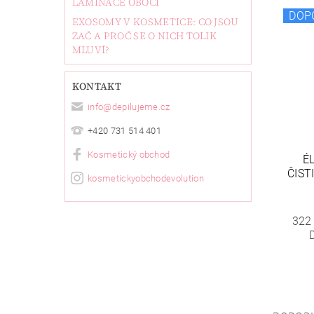
LAMINACE OBOČÍ
DOP
EXOSOMY V KOSMETICE: CO JSOU
ZAČ A PROČ SE O NICH TOLIK
MLUVÍ?
KONTAKT
info
@
depilujeme.cz
+420 731 514 401
Kosmetický obchod
É
ČIST
kosmetickyobchodevolution
322