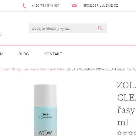
+420 731 514 401
INFO@DEPILUJEME.CZ
AM
BLOG
KONTAKT
Lash lifting / Laminace řas / Lash Filler
ZOLA x WowBrow WOW CLEAN čisticí tonikum
ZOL
CLEA
řasy
ml