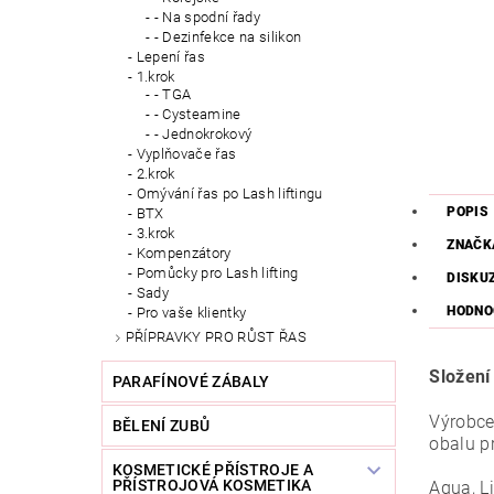
- Na spodní řady
- Dezinfekce na silikon
Lepení řas
1.krok
- TGA
- Cysteamine
- Jednokrokový
Vyplňovače řas
2.krok
Omývání řas po Lash liftingu
POPIS
BTX
3.krok
ZNAČK
Kompenzátory
Pomůcky pro Lash lifting
DISKU
Sady
HODNO
Pro vaše klientky
PŘÍPRAVKY PRO RŮST ŘAS
Složení
PARAFÍNOVÉ ZÁBALY
Výrobce
BĚLENÍ ZUBŮ
obalu p
KOSMETICKÉ PŘÍSTROJE A
PŘÍSTROJOVÁ KOSMETIKA
Аqua, L