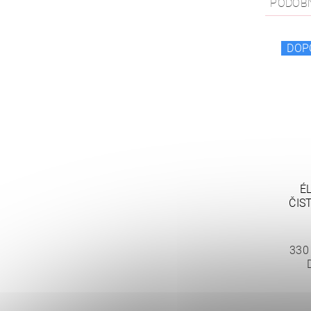
PODOB
DOP
É
ČIS
330