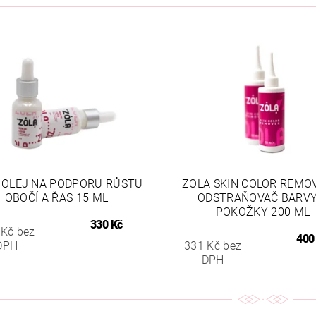
 OLEJ NA PODPORU RŮSTU
ZOLA SKIN COLOR REMO
OBOČÍ A ŘAS 15 ML
ODSTRAŇOVAČ BARVY
POKOŽKY 200 ML
330 Kč
 Kč bez
400
DPH
331 Kč bez
DPH