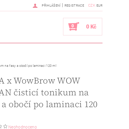
|
CZK
PŘIHLÁŠENÍ
REGISTRACE
EUR
0
0 Kč
 na řasy a obočí po laminaci 120 ml
A x WowBrow WOW
N čisticí tonikum na
 a obočí po laminaci 120
Neohodnoceno