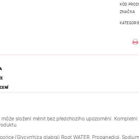
KÓD PROD
ZNAČKA
KATEGORI
A
ZE
CENÍ
 může složení měnit bez předchozího upozornění. Kompletní 
roduktu.
icorice (Glycyrrhiza glabra) Root WATER, Propanediol, Sodi