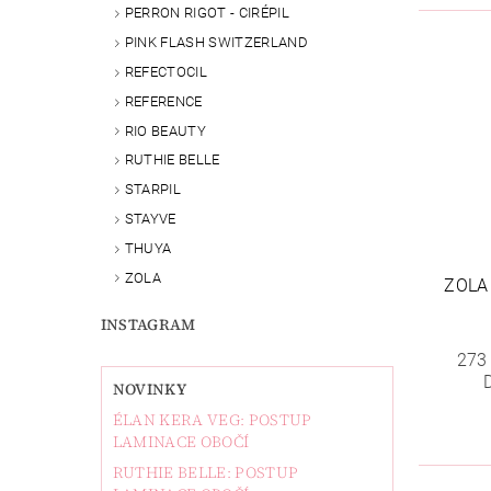
PERRON RIGOT - CIRÉPIL
PINK FLASH SWITZERLAND
REFECTOCIL
REFERENCE
RIO BEAUTY
RUTHIE BELLE
STARPIL
STAYVE
THUYA
ZOLA
ZOLA
INSTAGRAM
273
NOVINKY
ÉLAN KERA VEG: POSTUP
LAMINACE OBOČÍ
RUTHIE BELLE: POSTUP