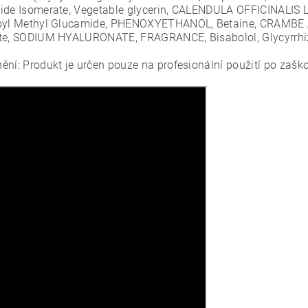
ide Isomerate, Vegetable glycerin, CALENDULA OFFICINALIS 
oyl Methyl Glucamide, PHENOXYETHANOL, Betaine, CRAMBE 
te, SODIUM HYALURONATE, FRAGRANCE, Bisabolol, Glycyrrhizic
ění: Produkt je určen pouze na profesionální použití po zaško