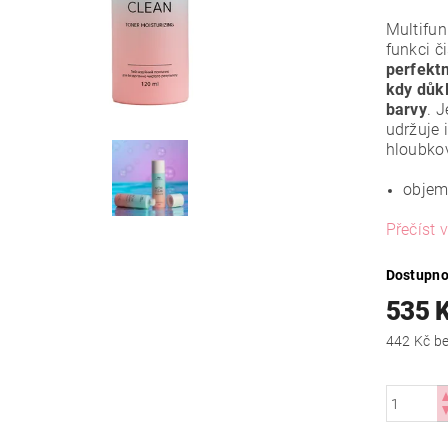
Multifun
funkci č
perfektn
kdy důkl
barvy
. 
udržuje 
hloubkov
objem
Přečíst v
Dostupno
535 
442