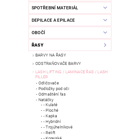
SPOTŘEBNÍ MATERIÁL
DEPILACE A EPILACE
OBOČÍ
ŘASY
BARVY NA ŘASY
ODSTRAŇOVAČE BARVY
LASH LIFTING / LAMINACE ŘAS / LASH
FILLER
Odličovače
Podložky pod oči
Odmaštění řas
Natáčky
- Kulaté
- Ploché
- Kapka
- Hybridní
- Trojúhelníkové
- Relift
- Korejské