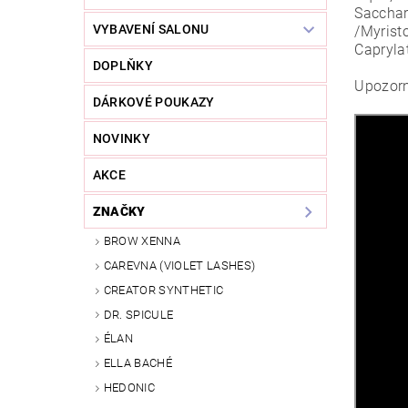
Sacchar
VYBAVENÍ SALONU
/Myrist
Capryla
DOPLŇKY
Upozorn
DÁRKOVÉ POUKAZY
NOVINKY
AKCE
ZNAČKY
BROW XENNA
CAREVNA (VIOLET LASHES)
CREATOR SYNTHETIC
DR. SPICULE
ÉLAN
ELLA BACHÉ
HEDONIC