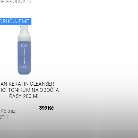
NÉ PRODUKTY
ORUČUJEME
LAN KERATIN CLEANSER
TICÍ TONIKUM NA OBOČÍ A
ŘASY 200 ML
399 Kč
 Kč bez
DPH