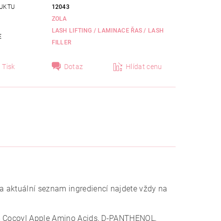
UKTU
12043
ZOLA
LASH LIFTING / LAMINACE ŘAS / LASH
E
FILLER
Tisk
Dotaz
Hlídat cenu
a aktuální seznam ingrediencí najdete vždy na
um Cocoyl Apple Amino Acids, D-PANTHENOL,