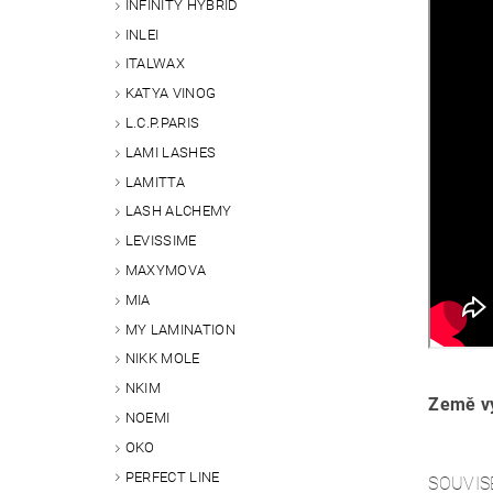
INFINITY HYBRID
INLEI
ITALWAX
KATYA VINOG
L.C.P.PARIS
LAMI LASHES
LAMITTA
LASH ALCHEMY
LEVISSIME
MAXYMOVA
MIA
MY LAMINATION
NIKK MOLE
NKIM
Země vý
NOEMI
OKO
PERFECT LINE
SOUVIS