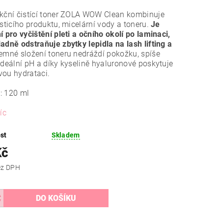
kční čistící toner ZOLA WOW Clean kombinuje
isticího produktu, micelární vody a toneru.
Je
í pro vyčištění pleti a očního okolí po laminaci,
adně odstraňuje zbytky lepidla na lash lifting a
Jemné složení toneru nedráždí pokožku, spíše
ideální pH a díky kyselině hyaluronové poskytuje
ou hydrataci.
: 120 ml
íc
st
Skladem
Kč
 Kč bez DPH