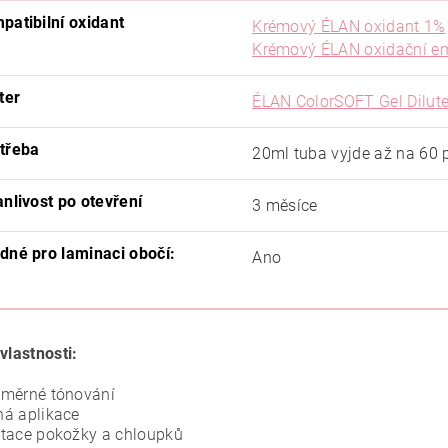
patibilní oxidant
Krémový ÉLAN oxidant 1%
Krémový ÉLAN oxidační e
ter
ÉLAN ColorSOFT Gel Dilute
třeba
20ml tuba vyjde až na 60 
anlivost po otevření
3 měsíce
dné pro laminaci obočí:
Ano
vlastnosti:
oměrné tónování
á aplikace
tace pokožky a chloupků