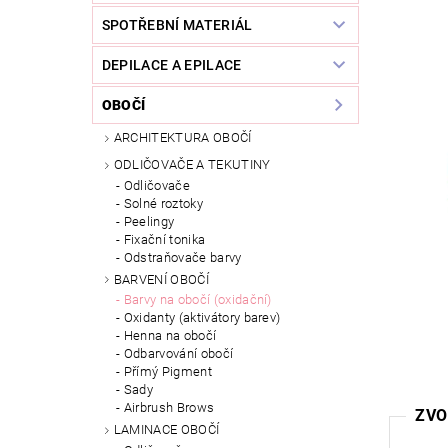
SPOTŘEBNÍ MATERIÁL
DEPILACE A EPILACE
OBOČÍ
ARCHITEKTURA OBOČÍ
ODLIČOVAČE A TEKUTINY
Odličovače
Solné roztoky
Peelingy
Fixační tonika
Odstraňovače barvy
BARVENÍ OBOČÍ
Barvy na obočí (oxidační)
Oxidanty (aktivátory barev)
Henna na obočí
Odbarvování obočí
Přímý Pigment
Sady
Airbrush Brows
ZVO
LAMINACE OBOČÍ