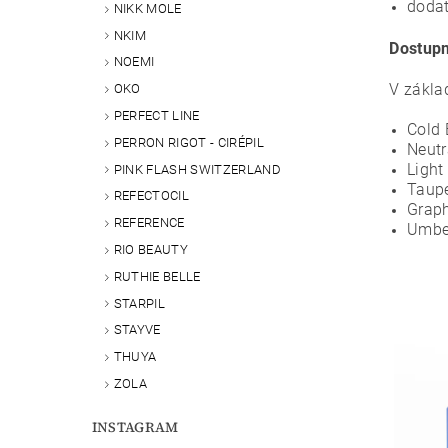
dodat
NIKK MOLE
NKIM
Dostupn
NOEMI
V základ
OKO
PERFECT LINE
Cold 
PERRON RIGOT - CIRÉPIL
Neutr
Light
PINK FLASH SWITZERLAND
Taup
REFECTOCIL
Graph
REFERENCE
Umber
RIO BEAUTY
RUTHIE BELLE
STARPIL
STAYVE
THUYA
ZOLA
INSTAGRAM