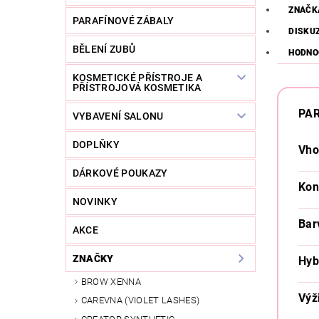
ZNAČK
PARAFÍNOVÉ ZÁBALY
DISKU
BĚLENÍ ZUBŮ
HODNO
KOSMETICKÉ PŘÍSTROJE A
PŘÍSTROJOVÁ KOSMETIKA
PA
VYBAVENÍ SALONU
DOPLŇKY
Vho
DÁRKOVÉ POUKAZY
Kon
NOVINKY
Bar
AKCE
ZNAČKY
Hyb
BROW XENNA
Výž
CAREVNA (VIOLET LASHES)