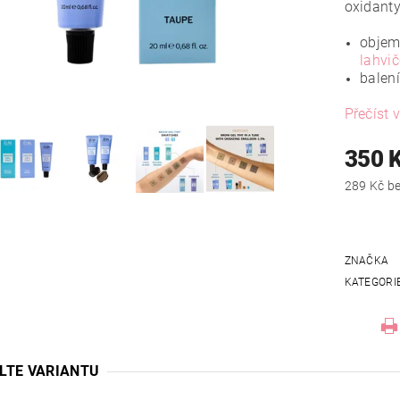
oxidant
objem:
lahvi
balení
Přečíst v
350 
289
ZNAČKA
KATEGORI
LTE VARIANTU