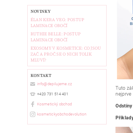
NOVINKY
ÉLAN KERA VEG: POSTUP
LAMINACE OBOČÍ
RUTHIE BELLE: POSTUP
LAMINACE OBOČÍ
EXOSOMY V KOSMETICE: CO JSOU
ZAČ A PROČ SE O NICH TOLIK
MLUVÍ?
KONTAKT
info
@
depilujeme.cz
Tuto zá
nejprve 
+420 731 514 401
Kosmetický obchod
Odstíny
kosmetickyobchodevolution
Příklady