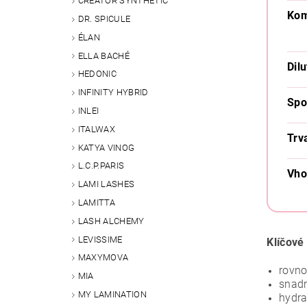
CREATOR SYNTHETIC
Kom
DR. SPICULE
ÉLAN
ELLA BACHÉ
Dilu
HEDONIC
INFINITY HYBRID
Spo
INLEI
ITALWAX
Trv
KATYA VINOG
L.C.P.PARIS
Vho
LAMI LASHES
LAMITTA
LASH ALCHEMY
LEVISSIME
Klíčové 
MAXYMOVA
rovn
MIA
snadn
MY LAMINATION
hydra