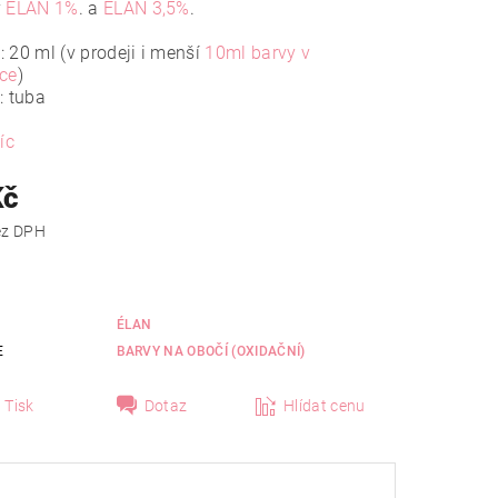
y
ÉLAN 1%
. a
ÉLAN 3,5%
.
 20 ml (v prodeji i menší
10ml barvy v
čce
)
: tuba
íc
Kč
 Kč bez DPH
ÉLAN
E
BARVY NA OBOČÍ (OXIDAČNÍ)
Tisk
Dotaz
Hlídat cenu