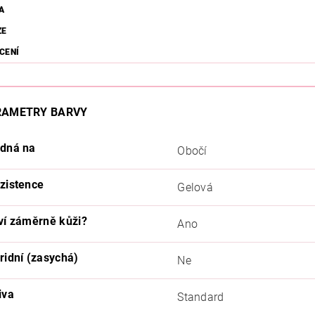
A
ZE
CENÍ
RAMETRY BARVY
dná na
Obočí
zistence
Gelová
ví záměrně kůži?
Ano
ridní (zasychá)
Ne
iva
Standard