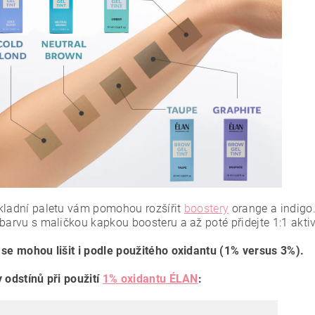
kladní paletu vám pomohou rozšířit
boostery
orange a indigo.
barvu s maličkou kapkou boosteru a až poté přidejte 1:1 aktiv
 se mohou lišit i podle použitého oxidantu (1% versus 3%).
 odstínů při použití
1% oxidantu ÉLAN
: