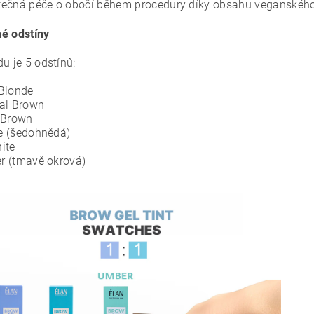
ečná péče o obočí během procedury díky obsahu veganského
é odstíny
u je 5 odstínů:
Blonde
al Brown
 Brown
e (šedohnědá)
ite
 (tmavě okrová)