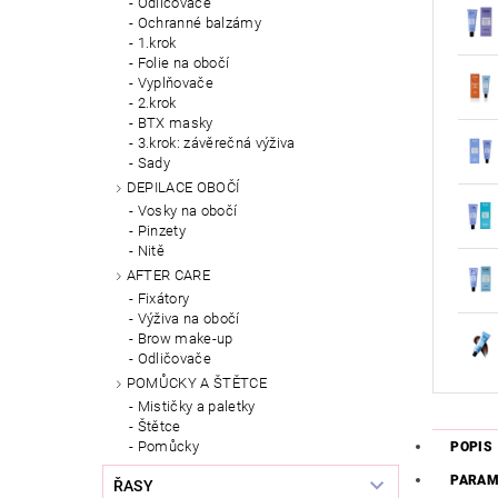
Odličovače
Ochranné balzámy
1.krok
Folie na obočí
Vyplňovače
2.krok
BTX masky
3.krok: závěrečná výživa
Sady
DEPILACE OBOČÍ
Vosky na obočí
Pinzety
Nitě
AFTER CARE
Fixátory
Výživa na obočí
Brow make-up
Odličovače
POMŮCKY A ŠTĚTCE
Mističky a paletky
Štětce
Pomůcky
POPIS
PARAM
ŘASY