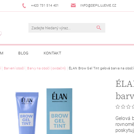
+420 731 514 401
INFO@DEPILUJEME.CZ
AM
BLOG
KONTAKT
í
Barvení obočí
Barvy na obočí (oxidační)
ÉLAN Brow Gel Tint gelová barva na obočí
ÉLAN
barv
Gelová b
rovnomě
poskytuj