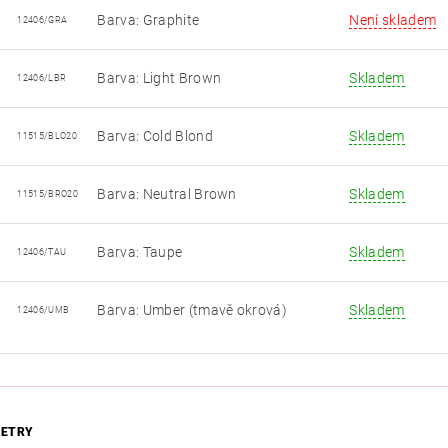
Barva: Graphite
Není skladem
12406/GRA
Barva: Light Brown
Skladem
12406/LBR
Barva: Cold Blond
Skladem
11515/BLO20
Barva: Neutral Brown
Skladem
11515/BRO20
Barva: Taupe
Skladem
12406/TAU
Barva: Umber (tmavě okrová)
Skladem
12406/UMB
ETRY