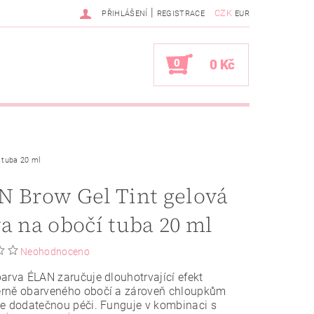
|
CZK
PŘIHLÁŠENÍ
REGISTRACE
EUR
0
0 Kč
 tuba 20 ml
 Brow Gel Tint gelová
a na obočí tuba 20 ml
Neohodnoceno
arva ÉLAN zaručuje dlouhotrvající efekt
rně obarveného obočí a zároveň chloupkům
e dodatečnou péči. Funguje v kombinaci s