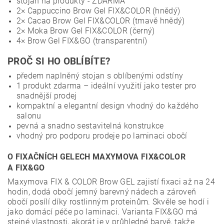
stojan na produkty - ZDARMA
2× Cappuccino Brow Gel FIX&COLOR (hnědý)
2× Cacao Brow Gel FIX&COLOR (tmavě hnědý)
2× Moka Brow Gel FIX&COLOR (černý)
4× Brow Gel FIX&GO (transparentní)
PROČ SI HO OBLÍBÍTE?
předem naplněný stojan s oblíbenými odstíny
1 produkt zdarma – ideální využití jako tester pro
snadnější prodej
kompaktní a elegantní design vhodný do každého
salonu
pevná a snadno sestavitelná konstrukce
vhodný pro podporu prodeje po laminaci obočí
O FIXAČNÍCH GELECH MAXYMOVA FIX&COLOR
A FIX&GO
Maxymova FIX & COLOR Brow GEL zajistí fixaci až na 24
hodin, dodá obočí jemný barevný nádech a zároveň
obočí posílí díky rostlinným proteinům. Skvěle se hodí i
jako domácí péče po laminaci. Varianta FIX&GO má
stejné vlastnosti, akorát je v průhledné barvě, takže