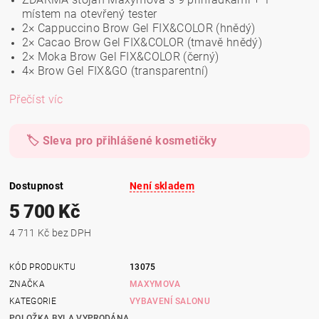
místem na otevřený tester
2× Cappuccino Brow Gel FIX&COLOR (hnědý)
2× Cacao Brow Gel FIX&COLOR (tmavě hnědý)
2× Moka Brow Gel FIX&COLOR (černý)
4× Brow Gel FIX&GO (transparentní)
Přečíst víc
🏷️ Sleva pro přihlášené kosmetičky
Dostupnost
Není skladem
5 700 Kč
4 711 Kč bez DPH
KÓD PRODUKTU
13075
ZNAČKA
MAXYMOVA
KATEGORIE
VYBAVENÍ SALONU
POLOŽKA BYLA VYPRODÁNA...