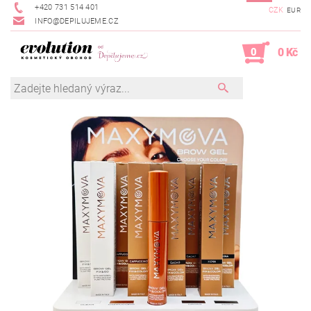
+420 731 514 401
CZK
EUR
INFO@DEPILUJEME.CZ
0
0 Kč