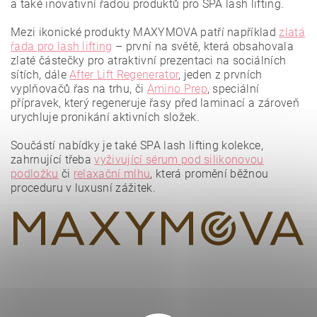
a také inovativní řadou produktů pro SPA lash lifting.
Mezi ikonické produkty MAXYMOVA patří například
zlatá
řada pro lash lifting
– první na světě, která obsahovala
zlaté částečky pro atraktivní prezentaci na sociálních
sítích, dále
After Lift Regenerator
, jeden z prvních
vyplňovačů řas na trhu, či
Amino Prep
, speciální
přípravek, který regeneruje řasy před laminací a zároveň
urychluje pronikání aktivních složek.
Vložením hodnocení souhlasíte se
zásadami ochrany
osobních údajů
.
Součástí nabídky je také SPA lash lifting kolekce,
zahrnující třeba
vyživující sérum pod silikonovou
podložku
či
relaxační mlhu
, která promění běžnou
proceduru v luxusní zážitek.