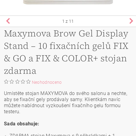
1
z 11
Maxymova Brow Gel Display
Stand – 10 fixačních gelů FIX
& GO a FIX & COLOR+ stojan
zdarma
Neohodnoceno
Umístěte stojan MAXYMOVA do svého salonu a nechte,
aby se fixační gely prodávaly samy. Klientkám navíc
můžete nabídnout vyzkoušení fixačního gelu formou
testeru.
Sada obsahuje:
ZDARMA stojan Maxymova s 9 přihrádkami + 1