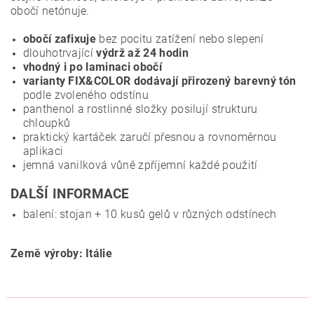
obočí netónuje.
obočí zafixuje
bez pocitu zatížení nebo slepení
dlouhotrvající
výdrž až 24 hodin
vhodný i po laminaci obočí
varianty FIX&COLOR dodávají přirozený barevný tón
podle zvoleného odstínu
panthenol a rostlinné složky posilují strukturu
chloupků
praktický kartáček zaručí přesnou a rovnoměrnou
aplikaci
jemná vanilková vůně zpříjemní každé použití
DALŠÍ INFORMACE
balení: stojan + 10 kusů gelů v různých odstínech
Země výroby: Itálie