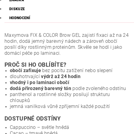
ZNAČKA
DISKUZE
HODNOCENÍ
Maxymova FIX & COLOR Brow GEL zajistí fixaci až na 24
hodin, dodá jemný barevný nádech a zároveň obočí
posílí díky rostlinným proteinům. Skvěle se hodí i jako
domácí péče po laminaci.
PROČ SI HO OBLÍBÍTE?
obočí zafixuje
bez pocitu zatížení nebo slepení
dlouhotrvající
výdrž až 24 hodin
vhodný i po laminaci obočí
dodá přirozený barevný tón
podle zvoleného odstínu
panthenol a rostlinné složky posilují strukturu
chloupků
jemná vanilková vůně zpříjemní každé použití
DOSTUPNÉ ODSTÍNY
Cappuccino – světle hnědá
Cacao – tmavě hnědá