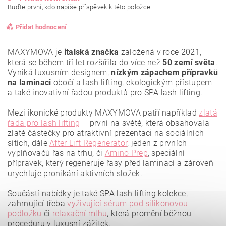
Buďte první, kdo napíše příspěvek k této položce.
Přidat hodnocení
MAXYMOVA je
italská značka
založená v roce 2021,
která se během tří let rozšířila do více než
50 zemí světa
.
Vyniká luxusním designem,
nízkým zápachem přípravků
na laminaci
obočí a lash lifting, ekologickým přístupem
a také inovativní řadou produktů pro SPA lash lifting.
Mezi ikonické produkty MAXYMOVA patří například
zlatá
řada pro lash lifting
– první na světě, která obsahovala
zlaté částečky pro atraktivní prezentaci na sociálních
sítích, dále
After Lift Regenerator
, jeden z prvních
vyplňovačů řas na trhu, či
Amino Prep
, speciální
přípravek, který regeneruje řasy před laminací a zároveň
urychluje pronikání aktivních složek.
Vložením hodnocení souhlasíte se
zásadami ochrany
osobních údajů
.
Součástí nabídky je také SPA lash lifting kolekce,
zahrnující třeba
vyživující sérum pod silikonovou
podložku
či
relaxační mlhu
, která promění běžnou
proceduru v luxusní zážitek.