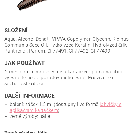
SLOŽENÍ
Aqua, Alcohol Denat., VP/VA Copolymer, Glycerin, Ricinus
Communis Seed Oil, Hydrolyzed Keratin, Hydrolyzed Silk,
Panthenol, Parfum, CI 77491, CI 77492, CI 77499
JAK POUŽÍVAT
Naneste malé množství gelu kartáčkem přímo na obočí a
vytvarujte ho do požadovaného tvaru. Používejte na
suché, čisté obočí.
DALŠÍ INFORMACE
balení: sáček 1,5 ml (dostupný i ve formě
lahvičky s
aplikačním kartáčkem
)
země výroby: Itálie
Země výroby: Itálie