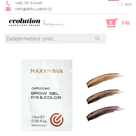
+420 731 514 401
CZK
EUR
INFO@DEPILUJEME.CZ
0
0 Kč