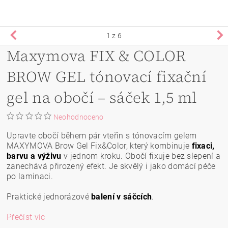
1
z 6
Maxymova FIX & COLOR
BROW GEL tónovací fixační
gel na obočí – sáček 1,5 ml
Neohodnoceno
Upravte obočí během pár vteřin s tónovacím gelem
MAXYMOVA Brow Gel Fix&Color, který kombinuje
fixaci,
barvu a výživu
v jednom kroku. Obočí fixuje bez slepení a
zanechává přirozený efekt. Je skvělý i jako domácí péče
po laminaci.
Praktické jednorázové
balení v sáčcích
.
Přečíst víc