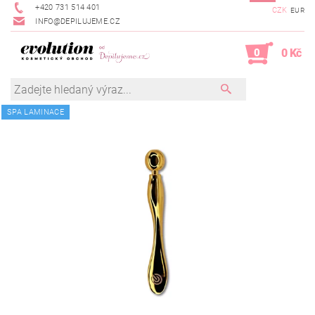
+420 731 514 401
CZK
EUR
INFO@DEPILUJEME.CZ
0
0 Kč
SPA LAMINACE