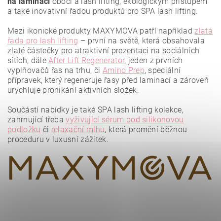
na laminaci
obočí a lash lifting, ekologickým přístupem
a také inovativní řadou produktů pro SPA lash lifting.
Mezi ikonické produkty MAXYMOVA patří například
zlatá
řada pro lash lifting
– první na světě, která obsahovala
zlaté částečky pro atraktivní prezentaci na sociálních
sítích, dále
After Lift Regenerator
, jeden z prvních
vyplňovačů řas na trhu, či
Amino Prep
, speciální
přípravek, který regeneruje řasy před laminací a zároveň
urychluje pronikání aktivních složek.
Vložením hodnocení souhlasíte se
zásadami ochrany
osobních údajů
.
Součástí nabídky je také SPA lash lifting kolekce,
zahrnující třeba
vyživující sérum pod silikonovou
podložku
či
relaxační mlhu
, která promění běžnou
proceduru v luxusní zážitek.