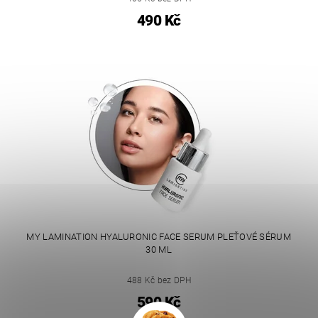
490 Kč
MY LAMINATION HYALURONIC FACE SERUM PLEŤOVÉ SÉRUM
30 ML
488 Kč bez DPH
590 Kč