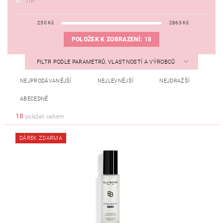
TIP
250
Kč
2863
Kč
POLOŽEK K ZOBRAZENÍ:
18
FILTR PODLE PARAMETRŮ, VLASTNOSTÍ A VÝROBCŮ
NEJPRODÁVANĚJŠÍ
NEJLEVNĚJŠÍ
NEJDRAŽŠÍ
ABECEDNĚ
18
položek celkem
DÁREK ZDARMA