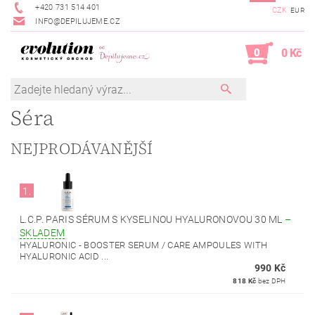
+420 731 514 401
CZK
EUR
INFO@DEPILUJEME.CZ
0
0 Kč
Séra
NEJPRODÁVANĚJŠÍ
1.
L.C.P. PARIS SÉRUM S KYSELINOU HYALURONOVOU 30 ML
–
SKLADEM
HYALURONIC - BOOSTER SERUM / CARE AMPOULES WITH
HYALURONIC ACID ...
990 Kč
818 Kč
bez DPH