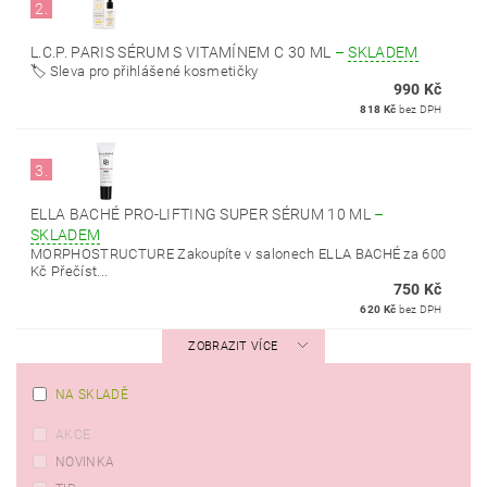
2.
L.C.P. PARIS SÉRUM S VITAMÍNEM C 30 ML
–
SKLADEM
🏷️ Sleva pro přihlášené kosmetičky
990 Kč
818 Kč
bez DPH
3.
ELLA BACHÉ PRO-LIFTING SUPER SÉRUM 10 ML
–
SKLADEM
MORPHOSTRUCTURE Zakoupíte v salonech ELLA BACHÉ za 600
Kč Přečíst...
750 Kč
620 Kč
bez DPH
ZOBRAZIT VÍCE
NA SKLADĚ
AKCE
NOVINKA