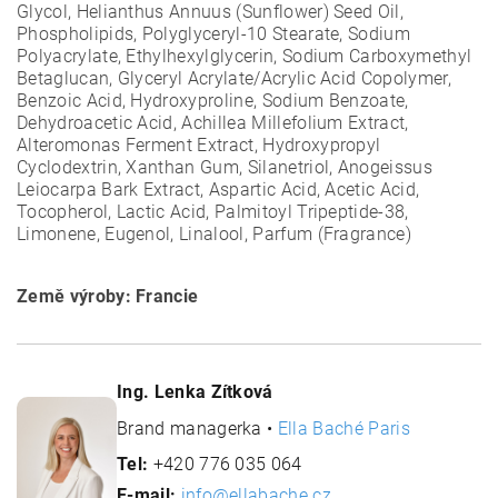
Glycol, Helianthus Annuus (Sunflower) Seed Oil,
Phospholipids, Polyglyceryl-10 Stearate, Sodium
Polyacrylate, Ethylhexylglycerin, Sodium Carboxymethyl
Betaglucan, Glyceryl Acrylate/Acrylic Acid Copolymer,
Benzoic Acid, Hydroxyproline, Sodium Benzoate,
Dehydroacetic Acid, Achillea Millefolium Extract,
Alteromonas Ferment Extract, Hydroxypropyl
Cyclodextrin, Xanthan Gum, Silanetriol, Anogeissus
Leiocarpa Bark Extract, Aspartic Acid, Acetic Acid,
Tocopherol, Lactic Acid, Palmitoyl Tripeptide-38,
Limonene, Eugenol, Linalool, Parfum (Fragrance)
Země výroby: Francie
Ing. Lenka Zítková
Brand managerka •
Ella Baché Paris
Tel:
+420 776 035 064
E-mail:
info@ellabache.cz