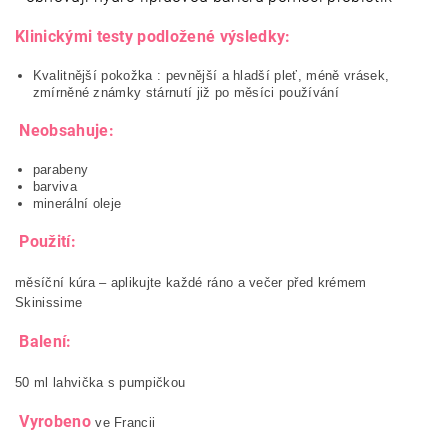
Klinickými testy podložené výsledky:
Kvalitnější pokožka : pevnější a hladší pleť, méně vrásek,
zmírněné známky stárnutí již po měsíci používání
Neobsahuje:
parabeny
barviva
minerální oleje
Použití:
měsíční kúra – aplikujte každé ráno a večer před krémem
Skinissime
Balení:
50 ml lahvička s pumpičkou
Vyrobeno
ve Francii