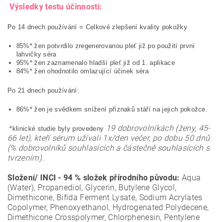
Výsledky testu účinnosti:
Po 14 dnech používání = Celkové zlepšení kvality pokožky
85%* žen potvrdilo zregenerovanou pleť již po použití první
lahvičky séra
95%* žen zaznamenalo hladší pleť již od 1. aplikace
84%* žen ohodnotilo omlazující účinek séra
Po 21 dnech používání:
86%* žen je svědkem snížení příznaků stáří na jejich pokožce.
19 dobrovolníkách (ženy, 45-
*klinické studie byly provedeny
66 let), kteří sérum užívali 1x/den večer, po dobu 50 dnů
(% dobrovolníků souhlasících a částečně souhlasících s
tvrzením).
Složení/ INCI -
94 % složek přírodního původu:
Aqua
(Water), Propanediol, Glycerin, Butylene Glycol,
Dimethicone, Bifida Ferment Lysate, Sodium Acrylates
Copolymer, Phenoxyethanol, Hydrogenated Polydecene,
Dimethicone Crosspolymer, Chlorphenesin, Pentylene