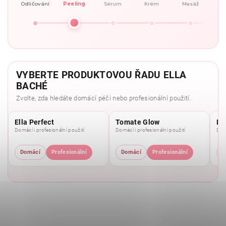
Odličování
Peeling
Sérum
Krém
Masáž
VYBERTE PRODUKTOVOU ŘADU ELLA
BACHÉ
Zvolte, zda hledáte domácí péči nebo profesionální použití.
Ella Perfect
Tomate Glow
Mo
Domácí i profesionální použití
Domácí i profesionální použití
Domá
Domácí
Profesionální
Domácí
Profesionální
D