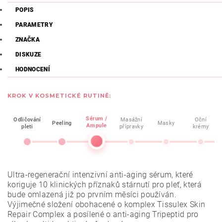
POPIS
PARAMETRY
ZNAČKA
DISKUZE
HODNOCENÍ
KROK V KOSMETICKÉ RUTINĚ:
Sérum /
Odličování
Masážní
Oční
Peeling
Masky
Ampule
pleti
přípravky
krémy
Ultra-regenerační intenzivní anti-aging sérum, které
koriguje 10 klinických příznaků stárnutí pro pleť, která
bude omlazená již po prvním měsíci používán.
Výjimečné složení obohacené o komplex Tissulex Skin
Repair Complex a posílené o anti-aging Tripeptid pro