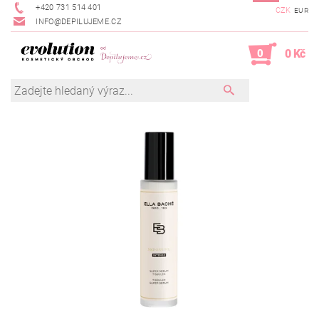
+420 731 514 401
CZK
EUR
INFO@DEPILUJEME.CZ
0
0 Kč