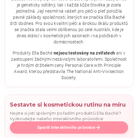
je geneticky odlišný, tak i každá kůže člověka je zcela
jedinečná. Její nesmírná vášeň pro péči o pleť položila
pevné základy společnosti, kterých se značka Ella Baché
drží dodnes. Pro svou kvalitní péči a širokou škálu produktů
se značka stala velmi oblíbenou po celé Austrálii, kde je
dnes stálicí v kosmetických salonech i na poličkách v
domácnostech.
Vložením hodnocení souhlasíte se
zásadami ochrany
osobních údajů
.
Produkty Ella Baché
nejsou testovány na zvířatech
ani v
zastoupení žádnými nezávislými laboratořemi. Společnost
je hrdým držitelem ceny Personal Care with Principle
Award, kterou představila The National Anti-Vivisection
Society.
Sestavte si kosmetickou rutinu na míru
Nejste si jistí správným pořadím produktů Ella Baché?
Vyzkoušejte našeho interaktivního průvodce.
Spustit interaktivního průvodce