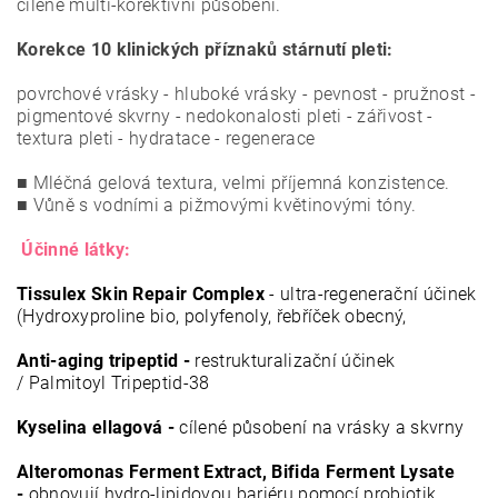
cílené multi-korektivní působení.
Korekce 10 klinických příznaků stárnutí pleti:
povrchové vrásky - hluboké vrásky - pevnost - pružnost -
pigmentové skvrny - nedokonalosti pleti - zářivost -
textura pleti - hydratace - regenerace
■ Mléčná gelová textura, velmi příjemná konzistence.
■ Vůně s vodními a pižmovými květinovými tóny.
Účinné látky:
Tissulex Skin Repair Complex
- ultra-regenerační účinek
(
Hydroxyproline bio, polyfenoly, řebříček obecný,
Anti-aging tripeptid -
restrukturalizační účinek
/
Palmitoyl Tripeptid-38
Kyselina ellagová -
cílené působení na vrásky a skvrny
Alteromonas Ferment Extract,
Bifida Ferment Lysate
-
obnovují hydro-lipidovou bariéru pomocí probiotik