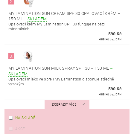
2.
MY LAMINATION SUN CREAM SPF 30 OPALOVACÍ KRÉM –
150 ML
–
SKLADEM
Opalovací krém My Lamination SPF 30 funguje na bázi
minerálních...
590 Kč
488 Kč
bez DPH
3.
MY LAMINATION SUN MILK SPRAY SPF 30 – 150 ML
–
SKLADEM
Opalovací mléko ve spreji My Lamination disponuje středně
vysokým...
590 Kč
488 Kč
bez DPH
ZOBRAZIT VÍCE
NA SKLADĚ
AKCE