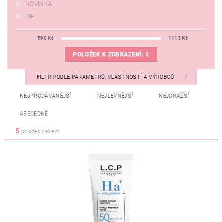
NOVINKA
TIP
590
Kč
1113
Kč
POLOŽEK K ZOBRAZENÍ:
5
FILTR PODLE PARAMETRŮ, VLASTNOSTÍ A VÝROBCŮ
NEJPRODÁVANĚJŠÍ
NEJLEVNĚJŠÍ
NEJDRAŽŠÍ
ABECEDNĚ
5
položek celkem