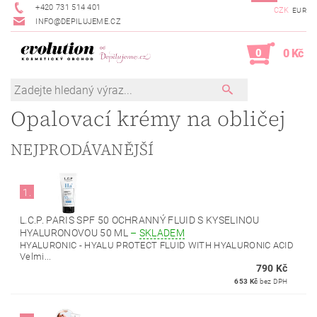
+420 731 514 401
CZK
EUR
INFO@DEPILUJEME.CZ
0
0 Kč
Opalovací krémy na obličej
NEJPRODÁVANĚJŠÍ
1.
L.C.P. PARIS SPF 50 OCHRANNÝ FLUID S KYSELINOU
HYALURONOVOU 50 ML
–
SKLADEM
HYALURONIC - HYALU PROTECT FLUID WITH HYALURONIC ACID
Velmi...
790 Kč
653 Kč
bez DPH