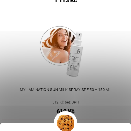
1 113 Kč
MY LAMINATION SUN MILK SPRAY SPF 50 – 150 ML
512 Kč bez DPH
619 Kč