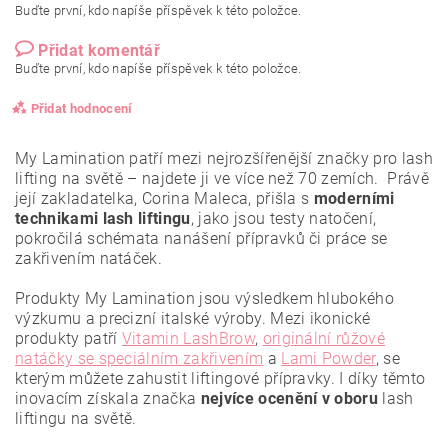
Buďte první, kdo napíše příspěvek k této položce.
Přidat komentář
Buďte první, kdo napíše příspěvek k této položce.
Přidat hodnocení
My Lamination patří mezi nejrozšířenější značky pro lash
lifting na světě – najdete ji ve více než 70 zemích. Právě
její zakladatelka, Corina Maleca, přišla s
moderními
technikami lash liftingu
, jako jsou testy natočení,
pokročilá schémata nanášení přípravků či práce se
zakřivením natáček.
Produkty My Lamination jsou výsledkem hlubokého
výzkumu a precizní italské výroby. Mezi ikonické
produkty patří
Vitamin LashBrow
,
originální růžové
natáčky se speciálním zakřivením
a
Lami Powder
, se
kterým můžete zahustit liftingové přípravky. I díky těmto
inovacím získala značka
nejvíce ocenění
v oboru
lash
liftingu na světě.
Vložením hodnocení souhlasíte se
zásadami ochrany
osobních údajů
.