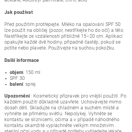
Jak používat
Před použitím protřepejte. Mléko na opalování SPF 50
lze použít na obličej (pozor, nestříkejte ho do očí) a tělo.
Nastříkejte ze vzdálenosti přibližně 15–20 cm. Aplikaci
opakujte
každé dvě hodiny, případně častěji, pokud se
potíte nebo plavete.
Používejte na suchou pokožku.
Další informace
objem
: 150 ml
SPF 30
balení
: sprej
Upozornění
: Kosmetický přípravek pro vnější použití. Po
každém použití důkladně uzavřete. Uchovávejte mimo
dosah dětí. Skladujte na chladném a suchém místě a
vyhněte se přímému světlu. Nepolykej. Vyhněte se
kontaktu se sliznicemi, očima a v případě náhodného
kontaktu okamžitě vypláchněte velkým množstvím
sterilní oční vody a v případě potřeby vyhledejte lékaře.