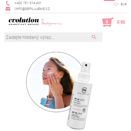
+420 731 514 401
CZK
EUR
INFO@DEPILUJEME.CZ
0
0 Kč