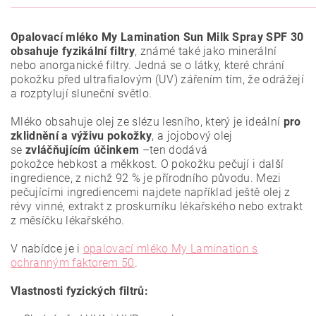
Opalovací mléko My Lamination Sun Milk Spray SPF 30
obsahuje
fyzikální filtry
, známé také jako minerální
nebo anorganické filtry. Jedná se o látky, které chrání
pokožku před ultrafialovým (UV) zářením tím, že odrážejí
a rozptylují sluneční světlo.
Mléko obsahuje olej ze slézu lesního, který je ideální
pro
zklidnění a výživu pokožky
, a
jojobový olej
se
zvláčňujícím účinkem
–
ten dodává
pokožce
hebkost
a měkkost. O pokožku pečují i další
ingredience, z nichž 92 % je přírodního původu. Mezi
pečujícími ingrediencemi najdete například ještě olej z
révy vinné, extrakt z proskurníku lékařského nebo extrakt
z měsíčku lékařského.
V nabídce je i
opalovací mléko My Lamination s
ochranným faktorem 50
.
Vlastnosti fyzických filtrů: