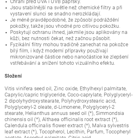
Chrání před UVA i UVB paprsky.
Jsou stabilnější na světle než chemické filtry a při
vystavení slunci se snadno nerozkládají.
Je méně pravděpodobné, že způsobí podráždění
pokožky, takže jsou vhodné pro citlivou pokožku.
Poskytují ochranu ihned, jakmile jsou aplikovány na
kůži, bez nutnosti čekat, než začnou působit.
Fyzikální filtry mohou tradičně zanechat na pokožce
bílý film, i když moderní přípravky používají
mikronizované částice nebo nanočástice ke zlepšení
vstřebávání a snížení tohoto vizuálního efektu.
Složení
Vitis vinifera seed oil, Zinc oxide, Ethylhexyl palmitate,
Caprylic/capric triglyceride, Coco-caprylate, Polyglyceryl-
2 dipolyhydroxystearate, Polyhydroxystearic acid,
Polyglyceryl-2 oleate, d-Limonene, Polyglyceryl-2
stearate, Helianthus annuus seed oil (*), Simmondsia
chinensis oil (*), Althaea officinalis root extract (*),
Calendula officinalis flower extract (*), Malva sylvestris
leaf extract (*), Tocopherol, Lecithin, Parfum, Tocopheryl
acetate, Ascorbyl palmitate, Citric acid.