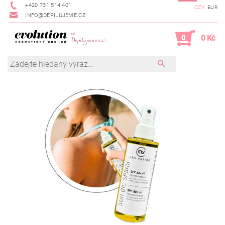
+420 731 514 401
CZK
EUR
INFO@DEPILUJEME.CZ
0
0 Kč