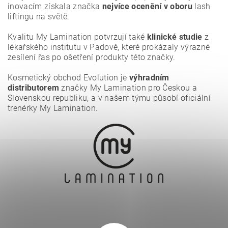
inovacím získala značka
nejvíce ocenění
v oboru
lash
liftingu na světě.
Vložením hodnocení souhlasíte se
zásadami ochrany
osobních údajů
.
Kvalitu My Lamination potvrzují také
klinické studie
z
lékařského institutu v Padově, které prokázaly výrazné
zesílení řas po ošetření produkty této značky.
Kosmetický obchod Evolution je
výhradním
distributorem
značky My Lamination pro Českou a
Slovenskou republiku, a v našem týmu působí oficiální
trenérky My Lamination.