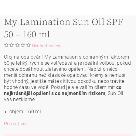
My Lamination Sun Oil SPF
50 – 160 ml
Neohodnoceno
Olej na opalování My Lamination s ochranným faktorem
50 je lehký, rychle se vstřebává a je ideální volbou, pokud
chcete dosáhnout zlatavého opálení. Nabízí o něco
menší ochranu než klasické opalovací krémy a nemusí
být vhodný, jestliže máte citlivou pokožku nebo trávíte
hodně času ve vodě. Pokud je ale vaším cílem mít
co
nejkrásnější opálení s co nejmenším rizikem
, Sun Oil
vás nezklame.
objem: 160 ml
Přečíst víc