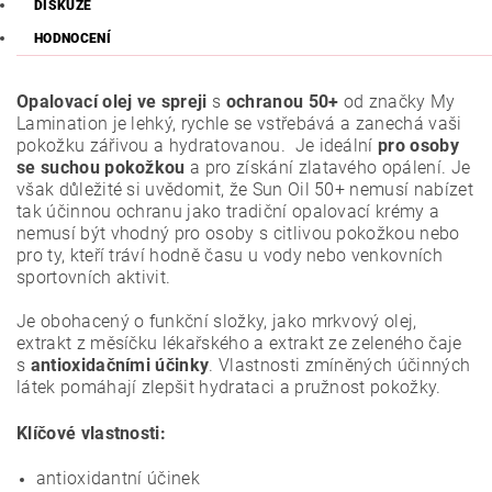
DISKUZE
HODNOCENÍ
Opalovací olej ve spreji
s
ochranou 50+
od značky My
Lamination je lehký, rychle se vstřebává a zanechá vaši
pokožku zářivou a hydratovanou. Je ideální
pro osoby
se suchou pokožkou
a pro získání zlatavého opálení. Je
však důležité si uvědomit, že Sun Oil 50+ nemusí nabízet
tak účinnou ochranu jako tradiční opalovací krémy a
nemusí být vhodný pro osoby s citlivou pokožkou nebo
pro ty, kteří tráví hodně času u vody nebo venkovních
sportovních aktivit.
Je obohacený o funkční složky, jako mrkvový olej,
extrakt z měsíčku lékařského a extrakt ze zeleného čaje
s
antioxidačními účinky
. Vlastnosti zmíněných účinných
látek pomáhají zlepšit hydrataci a pružnost pokožky.
Klíčové vlastnosti:
antioxidantní účinek