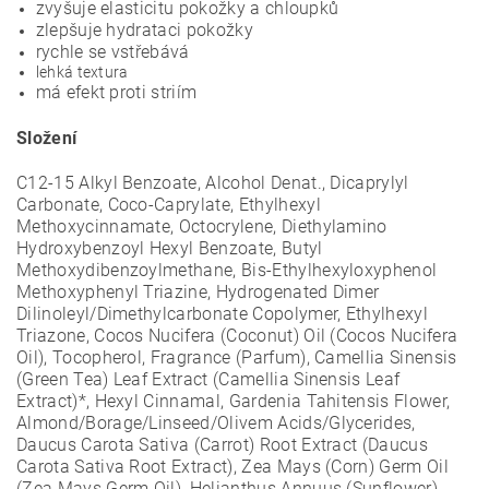
zvyšuje elasticitu pokožky a chloupků
zlepšuje hydrataci pokožky
rychle se vstřebává
lehká textura
má efekt proti striím
Složení
C12-15 Alkyl Benzoate, Alcohol Denat., Dicaprylyl
Carbonate, Coco-Caprylate, Ethylhexyl
Methoxycinnamate, Octocrylene, Diethylamino
Hydroxybenzoyl Hexyl Benzoate, Butyl
Methoxydibenzoylmethane, Bis-Ethylhexyloxyphenol
Methoxyphenyl Triazine, Hydrogenated Dimer
Dilinoleyl/Dimethylcarbonate Copolymer, Ethylhexyl
Triazone, Cocos Nucifera (Coconut) Oil (Cocos Nucifera
Oil), Tocopherol, Fragrance (Parfum), Camellia Sinensis
(Green Tea) Leaf Extract (Camellia Sinensis Leaf
Extract)*, Hexyl Cinnamal, Gardenia Tahitensis Flower,
Almond/Borage/Linseed/Olivem Acids/Glycerides,
Daucus Carota Sativa (Carrot) Root Extract (Daucus
Carota Sativa Root Extract), Zea Mays (Corn) Germ Oil
(Zea Mays Germ Oil), Helianthus Annuus (Sunflower)