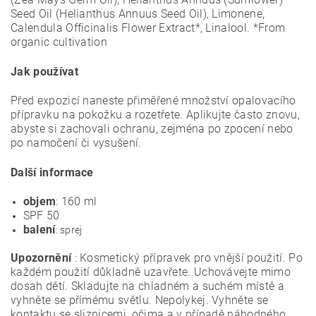
Seed Oil (Helianthus Annuus Seed Oil), Limonene,
Calendula Officinalis Flower Extract*, Linalool. *From
organic cultivation
Jak používat
Před expozicí naneste přiměřené množství opalovacího
přípravku na pokožku a rozetřete. Aplikujte často znovu,
abyste si zachovali ochranu, zejména po zpocení nebo
po namočení či vysušení.
Další informace
objem
: 160 ml
SPF 50
balení
: sprej
Upozornění
: Kosmetický přípravek pro vnější použití. Po
každém použití důkladně uzavřete. Uchovávejte mimo
dosah dětí. Skladujte na chladném a suchém místě a
vyhněte se přímému světlu. Nepolykej. Vyhněte se
kontaktu se sliznicemi, očima a v případě náhodného