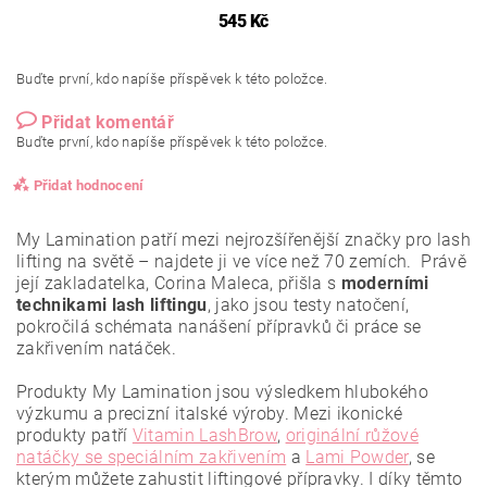
545 Kč
Buďte první, kdo napíše příspěvek k této položce.
Přidat komentář
Buďte první, kdo napíše příspěvek k této položce.
Přidat hodnocení
My Lamination patří mezi nejrozšířenější značky pro lash
lifting na světě – najdete ji ve více než 70 zemích. Právě
její zakladatelka, Corina Maleca, přišla s
moderními
technikami lash liftingu
, jako jsou testy natočení,
pokročilá schémata nanášení přípravků či práce se
zakřivením natáček.
Produkty My Lamination jsou výsledkem hlubokého
výzkumu a precizní italské výroby. Mezi ikonické
produkty patří
Vitamin LashBrow
,
originální růžové
natáčky se speciálním zakřivením
a
Lami Powder
, se
kterým můžete zahustit liftingové přípravky. I díky těmto