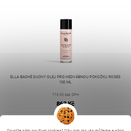
ELLA BACHÉ SUCHÝ OLEJ PRO HEDVÁBNOU POKOŽKU ROSES
100 ML
713 Kč bez DPH
863 Kč
|
|
|
Ella Baché
L.C.P. Paris
Kosmetická škola
|
Dovolíte nám používat cookies? Díky nim pro vás můžeme e-shop
Online kosmetické kurzy
Kozmetickyobchod.sk