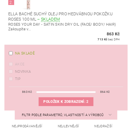
2.
ELLA BACHÉ SUCHÝ OLEJ PRO HEDVÁBNOU POKOŽKU
ROSES 100 ML
–
SKLADEM
ROSES YOUR DAY - SATIN SKIN DRY OIL (FACE/ BODY/ HAIR)
Zakoupíte v...
863 Kč
713 Kč
bez DPH
NA SKLADĚ
AKCE
NOVINKA
TIP
863
Kč
864
Kč
POLOŽEK K ZOBRAZENÍ:
2
FILTR PODLE PARAMETRŮ, VLASTNOSTÍ A VÝROBCŮ
NEJPRODÁVANĚJŠÍ
NEJLEVNĚJŠÍ
NEJDRAŽŠÍ