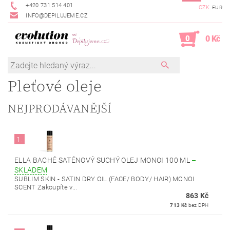
+420 731 514 401
CZK
EUR
INFO@DEPILUJEME.CZ
0
0 Kč
Pleťové oleje
NEJPRODÁVANĚJŠÍ
1.
ELLA BACHÉ SATÉNOVÝ SUCHÝ OLEJ MONOI 100 ML
–
SKLADEM
SUBLIM SKIN - SATIN DRY OIL (FACE/ BODY/ HAIR) MONOI
SCENT Zakoupíte v...
863 Kč
713 Kč
bez DPH