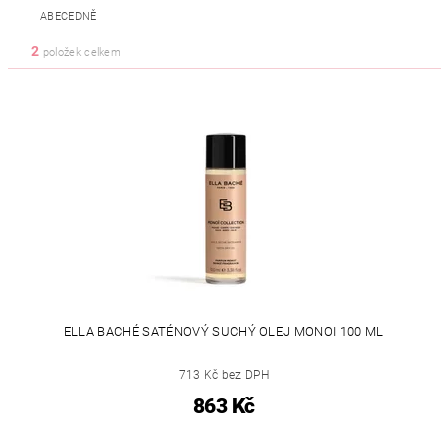
ABECEDNĚ
2
položek celkem
ELLA BACHÉ SATÉNOVÝ SUCHÝ OLEJ MONOI 100 ML
713 Kč bez DPH
863 Kč