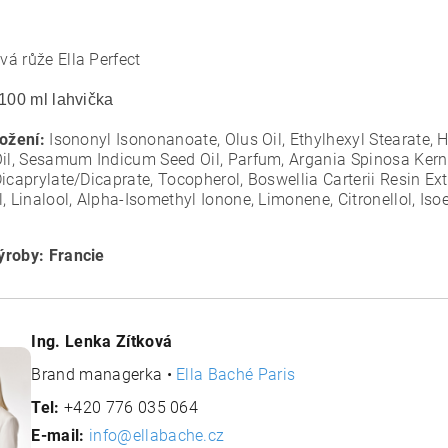
á růže Ella Perfect
100 ml lahvička
ložení:
Isononyl Isononanoate, Olus Oil, Ethylhexyl Stearate,
Oil, Sesamum Indicum Seed Oil, Parfum, Argania Spinosa Kernel
Dicaprylate/Dicaprate, Tocopherol, Boswellia Carterii Resin E
, Linalool, Alpha-Isomethyl Ionone, Limonene, Citronellol, Is
roby: Francie
Ing. Lenka Zítková
Brand managerka •
Ella Baché Paris
Tel:
+420 776 035 064
E-mail:
info@ellabache.cz