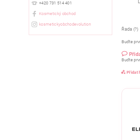
+420 731 514 401
Kosmetický obchod
kosmetickyobchodevolution
Řada (?)
Buďte prvn
Přid
Buďte prvn
Přidat