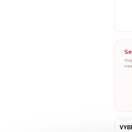
Vlože
Se
Nej
int
VYB