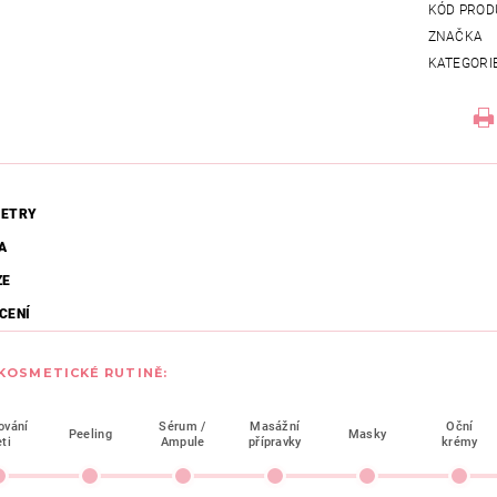
KÓD PROD
ZNAČKA
KATEGORI
ETRY
A
ZE
CENÍ
 KOSMETICKÉ RUTINĚ:
ování
Sérum /
Masážní
Oční
Peeling
Masky
eti
Ampule
přípravky
krémy