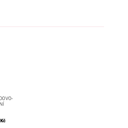
EDOVO-
NÍ
 Kč