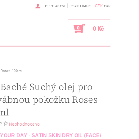
|
CZK
PŘIHLÁŠENÍ
REGISTRACE
EUR
0
0 Kč
u Roses 100 ml
 Baché Suchý olej pro
vábnou pokožku Roses
ml
Neohodnoceno
YOUR DAY - SATIN SKIN DRY OIL (FACE/