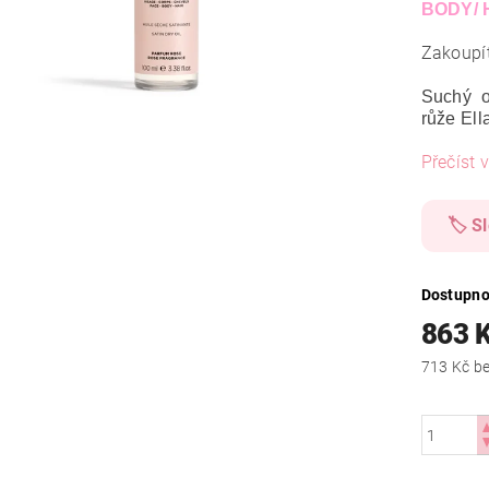
BODY/ 
Zakoupí
Suchý o
růže Ell
Přečíst v
🏷️ S
Dostupno
863 
713