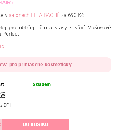
HAIR)
te v
salonech ELLA BACHÉ
za 690 Kč
lej pro obličej, tělo a vlasy s vůní Mošusové
a Perfect
íc
leva pro přihlášené kosmetičky
st
Skladem
Kč
 Kč bez DPH