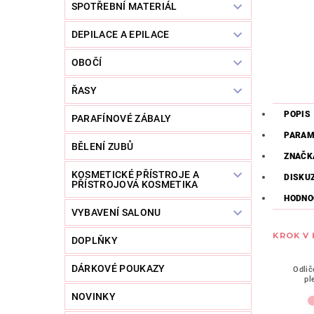
SPOTŘEBNÍ MATERIÁL
DEPILACE A EPILACE
OBOČÍ
ŘASY
POPIS
PARAFÍNOVÉ ZÁBALY
PARAM
BĚLENÍ ZUBŮ
ZNAČK
KOSMETICKÉ PŘÍSTROJE A
DISKU
PŘÍSTROJOVÁ KOSMETIKA
HODNO
VYBAVENÍ SALONU
KROK V
DOPLŇKY
DÁRKOVÉ POUKAZY
Odlič
pl
NOVINKY