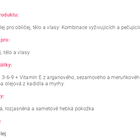
roduktu:
ej pro obličej, tělo a vlasy: Kombinace vyživujících a pečují
pro:
j, tělo a vlasy
látky:
 3-6-9 + Vitamín E z arganového, sezamového a meruňkového
na olejová z kadidla a myrhy.
y:
á, rozjasněná a sametově hebká pokožka
:
lej