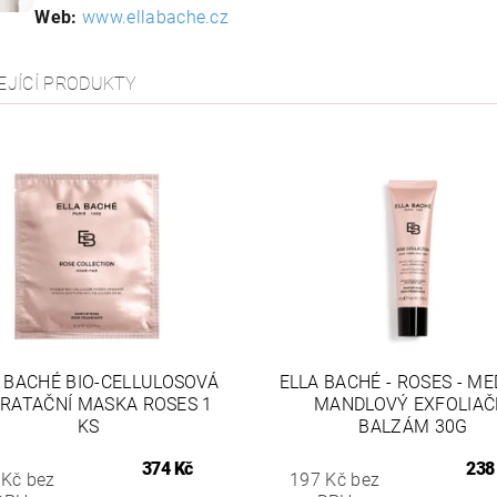
Web:
www.ellabache.cz
EJÍCÍ PRODUKTY
 BACHÉ BIO-CELLULOSOVÁ
ELLA BACHÉ - ROSES - M
RATAČNÍ MASKA ROSES 1
MANDLOVÝ EXFOLIAČ
KS
BALZÁM 30G
374 Kč
238
 Kč bez
197 Kč bez