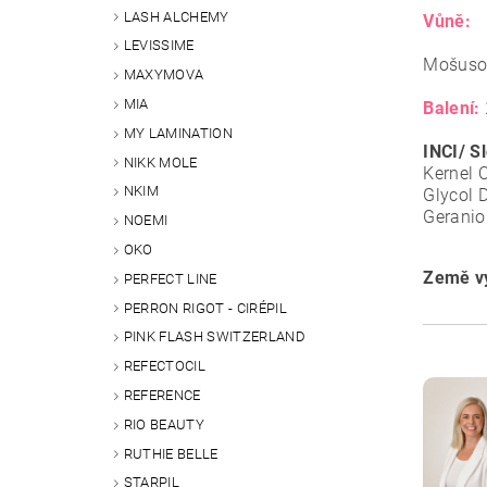
LASH ALCHEMY
Vůně:
LEVISSIME
Mošusov
MAXYMOVA
MIA
Balení:
MY LAMINATION
INCI/ S
NIKK MOLE
Kernel 
NKIM
Glycol 
Geraniol
NOEMI
OKO
Země vý
PERFECT LINE
PERRON RIGOT - CIRÉPIL
PINK FLASH SWITZERLAND
REFECTOCIL
REFERENCE
RIO BEAUTY
RUTHIE BELLE
STARPIL