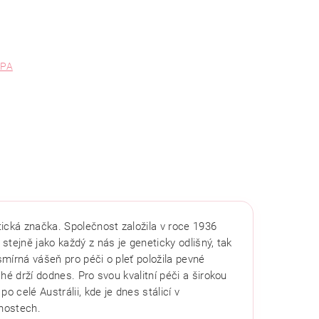
SPA
ická značka. Společnost založila v roce 1936
 stejně jako každý z nás je geneticky odlišný, tak
smírná vášeň pro péči o pleť položila pevné
hé drží dodnes. Pro svou kvalitní péči a širokou
o celé Austrálii, kde je dnes stálicí v
nostech.