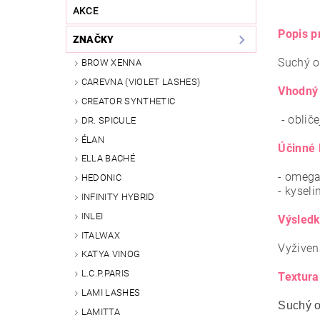
AKCE
Popis p
ZNAČKY
Suchý ol
BROW XENNA
CAREVNA (VIOLET LASHES)
Vhodný 
CREATOR SYNTHETIC
- obliče
DR. SPICULE
ÉLAN
Účinné 
ELLA BACHÉ
- omega
HEDONIC
- kyseli
INFINITY HYBRID
INLEI
Výsledk
ITALWAX
Vyživen
KATYA VINOG
L.C.P.PARIS
Textura
LAMI LASHES
Suchý o
LAMITTA