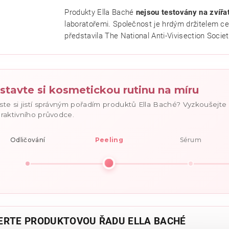
Produkty Ella Baché
nejsou testovány na zvířa
ním hodnocení souhlasíte se
zásadami ochrany osobních údajů
.
laboratořemi. Společnost je hrdým držitelem ce
představila The National Anti-Vivisection Societ
stavte si kosmetickou rutinu na míru
ste si jistí správným pořadím produktů Ella Baché? Vyzkoušejt
eraktivního průvodce.
Odličování
Peeling
Sérum
ERTE PRODUKTOVOU ŘADU ELLA BACHÉ