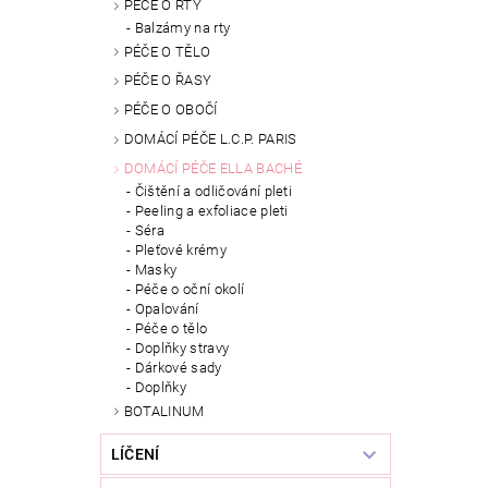
PÉČE O RTY
Balzámy na rty
PÉČE O TĚLO
PÉČE O ŘASY
PÉČE O OBOČÍ
DOMÁCÍ PÉČE L.C.P. PARIS
DOMÁCÍ PÉČE ELLA BACHÉ
Čištění a odličování pleti
Peeling a exfoliace pleti
Séra
Pleťové krémy
Masky
Péče o oční okolí
Opalování
Péče o tělo
Doplňky stravy
Dárkové sady
Doplňky
BOTALINUM
LÍČENÍ