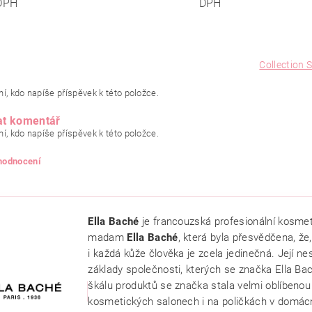
DPH
DPH
Collection 
í, kdo napíše příspěvek k této položce.
at komentář
í, kdo napíše příspěvek k této položce.
 hodnocení
Ella Baché
je francouzská profesionální kosmet
madam
Ella Baché
, která byla přesvědčena, že,
i každá kůže člověka je zcela jedinečná. Její ne
základy společnosti, kterých se značka Ella Bac
škálu produktů se značka stala velmi oblíbenou p
kosmetických salonech i na poličkách v domác