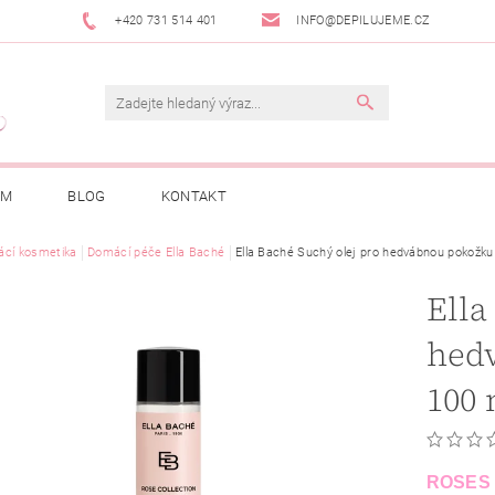
+420 731 514 401
INFO@DEPILUJEME.CZ
AM
BLOG
KONTAKT
cí kosmetika
Domácí péče Ella Baché
Ella Baché Suchý olej pro hedvábnou pokožk
Ella
hed
100 
ROSES 