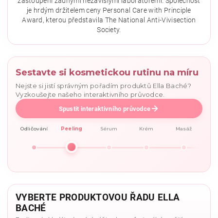
zastoupení žádnými nezávislými laboratořemi. Společnost
je hrdým držitelem ceny Personal Care with Principle
Award, kterou představila The National Anti-Vivisection
Society.
Sestavte si kosmetickou rutinu na míru
Nejste si jistí správným pořadím produktů Ella Baché?
Vyzkoušejte našeho interaktivního průvodce.
Spustit interaktivního průvodce
Odličování
Peeling
Sérum
Krém
Masáž
VYBERTE PRODUKTOVOU ŘADU ELLA
BACHÉ