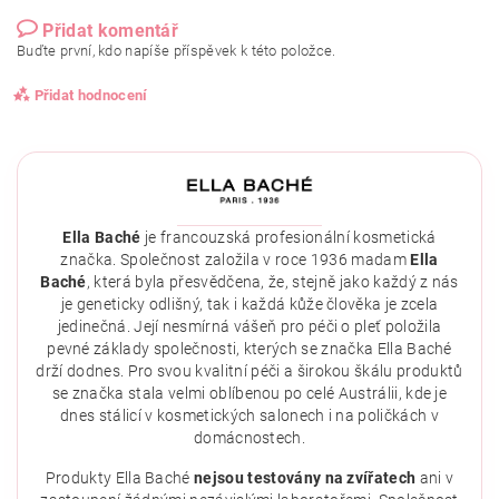
Přidat komentář
Buďte první, kdo napíše příspěvek k této položce.
Přidat hodnocení
Ella Baché
je francouzská profesionální kosmetická
značka. Společnost založila v roce 1936 madam
Ella
Baché
, která byla přesvědčena, že, stejně jako každý z nás
je geneticky odlišný, tak i každá kůže člověka je zcela
jedinečná. Její nesmírná vášeň pro péči o pleť položila
pevné základy společnosti, kterých se značka Ella Baché
drží dodnes. Pro svou kvalitní péči a širokou škálu produktů
se značka stala velmi oblíbenou po celé Austrálii, kde je
dnes stálicí v kosmetických salonech i na poličkách v
domácnostech.
Vložením hodnocení souhlasíte se
zásadami ochrany
osobních údajů
.
Produkty Ella Baché
nejsou testovány na zvířatech
ani v