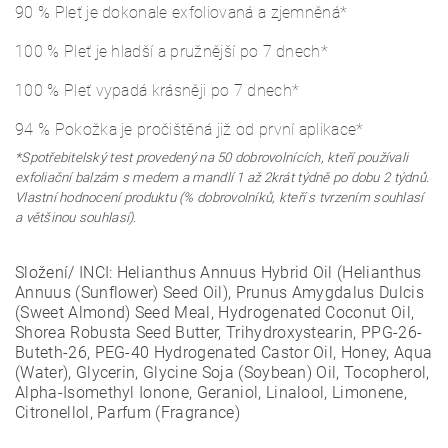
90 %
Pleť je dokonale exfoliovaná a zjemněná
*
100 % Pleť je hladší a pružnější po 7 dnech*
100 % Pleť vypadá krásněji po 7 dnech*
94 % Pokožka je pročištěná již od první aplikace*
*Spotřebitelský test provedený na 50 dobrovolnících, kteří používali
exfoliační balzám s medem a mandlí 1 až 2krát týdně po dobu 2 týdnů.
Vlastní hodnocení produktu (% dobrovolníků, kteří s tvrzením souhlasí
a většinou souhlasí).
Složení/ INCI:
Helianthus Annuus Hybrid Oil (Helianthus
Annuus (Sunflower) Seed Oil), Prunus Amygdalus Dulcis
(Sweet Almond) Seed Meal, Hydrogenated Coconut Oil,
Shorea Robusta Seed Butter, Trihydroxystearin, PPG-26-
Buteth-26, PEG-40 Hydrogenated Castor Oil, Honey, Aqua
(Water), Glycerin, Glycine Soja (Soybean) Oil, Tocopherol,
Alpha-Isomethyl Ionone, Geraniol, Linalool, Limonene,
Citronellol, Parfum (Fragrance)