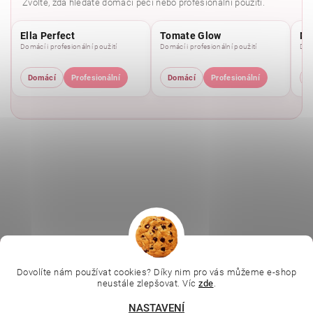
Zvolte, zda hledáte domácí péči nebo profesionální použití.
Ella Perfect
Tomate Glow
Mo
Domácí i profesionální použití
Domácí i profesionální použití
Domá
Domácí
Profesionální
Domácí
Profesionální
D
|
|
|
Ella Baché
L.C.P. Paris
Kosmetická škola
|
Dovolíte nám používat cookies? Díky nim pro vás můžeme e-shop
Online kosmetické kurzy
Kozmetickyobchod.sk
neustále zlepšovat. Víc
zde
.
NASTAVENÍ