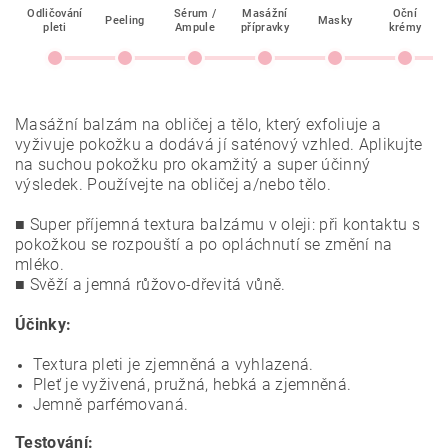
Odličování
Sérum /
Masážní
Oční
Peeling
Masky
pleti
Ampule
přípravky
krémy
Masážní balzám na obličej a tělo, který exfoliuje a
vyživuje pokožku a dodává jí saténový vzhled. Aplikujte
na suchou pokožku pro okamžitý a super účinný
výsledek. Používejte na obličej a/nebo tělo.
■ Super příjemná textura balzámu v oleji: při kontaktu s
pokožkou se rozpouští a po opláchnutí se změní na
mléko.
■ Svěží a jemná růžovo-dřevitá vůně.
Účinky:
Textura pleti je zjemněná a vyhlazená.
Pleť je vyživená, pružná, hebká a zjemněná.
Jemně parfémovaná.
Testování: