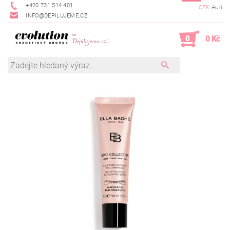
+420 731 514 401
CZK
EUR
INFO@DEPILUJEME.CZ
0
0 Kč