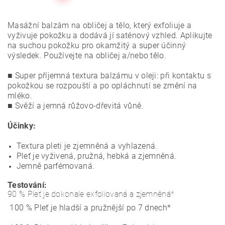
Masážní balzám na obličej a tělo, který exfoliuje a
vyživuje pokožku a dodává jí saténový vzhled. Aplikujte
na suchou pokožku pro okamžitý a super účinný
výsledek. Používejte na obličej a/nebo tělo.
■ Super příjemná textura balzámu v oleji: při kontaktu s
pokožkou se rozpouští a po opláchnutí se změní na
mléko.
■ Svěží a jemná růžovo-dřevitá vůně.
Účinky:
Textura pleti je zjemněná a vyhlazená.
Pleť je vyživená, pružná, hebká a zjemněná.
Jemně parfémovaná.
Testování:
90 % Pleť je dokonale exfoliovaná a zjemněná*
100 % Pleť je hladší a pružnější po 7 dnech*