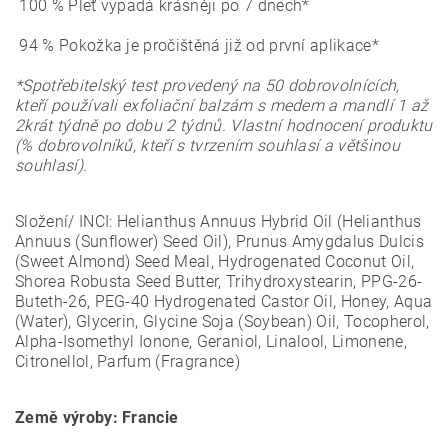
100 % Pleť vypadá krásněji po 7 dnech*
94 % Pokožka je pročištěná již od první aplikace*
*Spotřebitelský test provedený na 50 dobrovolnících,
kteří používali exfoliační balzám s medem a mandlí 1 až
2krát týdně po dobu 2 týdnů. Vlastní hodnocení produktu
(% dobrovolníků, kteří s tvrzením souhlasí a většinou
souhlasí).
Složení/ INCI:
Helianthus Annuus Hybrid Oil (Helianthus
Annuus (Sunflower) Seed Oil), Prunus Amygdalus Dulcis
(Sweet Almond) Seed Meal, Hydrogenated Coconut Oil,
Shorea Robusta Seed Butter, Trihydroxystearin, PPG-26-
Buteth-26, PEG-40 Hydrogenated Castor Oil, Honey, Aqua
(Water), Glycerin, Glycine Soja (Soybean) Oil, Tocopherol,
Alpha-Isomethyl Ionone, Geraniol, Linalool, Limonene,
Citronellol, Parfum (Fragrance)
Země výroby: Francie