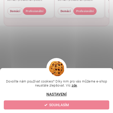
Domácí
Profesionální
Domácí
Profesionální
D
|
|
|
Ella Baché
L.C.P. Paris
Kosmetická škola
|
Dovolíte nám používat cookies? Díky nim pro vás můžeme e-shop
Online kosmetické kurzy
Kozmetickyobchod.sk
neustále zlepšovat. Víc
zde
.
NASTAVENÍ
Upravit nastavení
2026 © Evolution | Depilujeme.cz, všechna práva vyhrazena
SOUHLASÍM
cookies