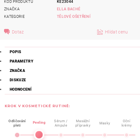
KÓD PRODUKTU
KE23044
ZNAČKA
ELLA BACHÉ
KATEGORIE
TĚLOVÉ OŠETŘENÍ
Dotaz
Hlídat cenu
POPIS
PARAMETRY
ZNAČKA
DISKUZE
HODNOCENÍ
KROK V KOSMETICKÉ RUTINĚ:
Odličování
Sérum /
Masážní
Oční
Peeling
Masky
pleti
Ampule
přípravky
krémy