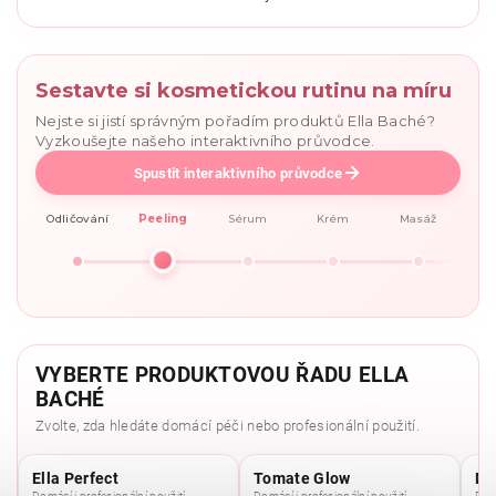
Sestavte si kosmetickou rutinu na míru
Nejste si jistí správným pořadím produktů Ella Baché?
Vyzkoušejte našeho interaktivního průvodce.
Spustit interaktivního průvodce
Odličování
Peeling
Sérum
Krém
Masáž
VYBERTE PRODUKTOVOU ŘADU ELLA
BACHÉ
Zvolte, zda hledáte domácí péči nebo profesionální použití.
Ella Perfect
Tomate Glow
Mo
Domácí i profesionální použití
Domácí i profesionální použití
Domá