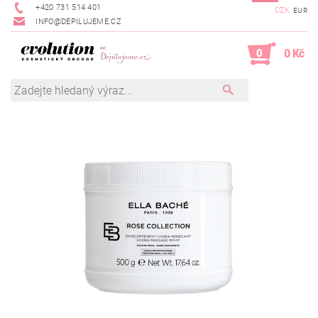
+420 731 514 401
CZK
EUR
INFO@DEPILUJEME.CZ
0
0 Kč