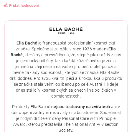
Přidat hodnocení
Ella Baché
je francouzská profesionální kosmetická
značka. Společnost založila v roce 1936 madam
Ella
Baché
, která byla přesvědčena, že, stejně jako každý z nás
je geneticky odlišný, tak i každá kůže člověka je zcela
jedinečná. Její nesmírná vášeň pro péči o pleť položila
pevné základy společnosti, kterých se značka Ella Baché
drží dodnes. Pro svou kvalitní péči a širokou škálu produktů
se značka stala velmi oblíbenou po celé Austrálii, kde je
dnes stálicí v kosmetických salonech i na poličkách v
domácnostech.
Vložením hodnocení souhlasíte se
zásadami ochrany
osobních údajů
.
Produkty Ella Baché
nejsou testovány na zvířatech
ani v
zastoupení žádnými nezávislými laboratořemi. Společnost
je hrdým držitelem ceny Personal Care with Principle
Award, kterou představila The National Anti-Vivisection
Society.