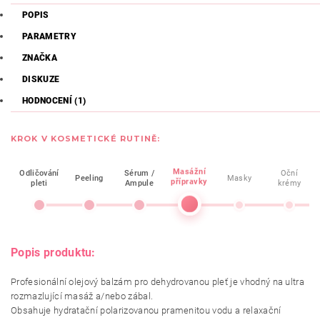
POPIS
PARAMETRY
ZNAČKA
DISKUZE
HODNOCENÍ (1)
KROK V KOSMETICKÉ RUTINĚ:
Masážní
Odličování
Sérum /
Oční
Peeling
Masky
přípravky
pleti
Ampule
krémy
Popis produktu:
Profesionální olejový balzám pro dehydrovanou pleť je vhodný na ultra
rozmazlující masáž a/nebo zábal.
Obsahuje hydratační polarizovanou pramenitou vodu a relaxační