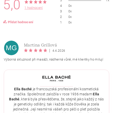
5,0
5
1x
4
0x
1 hodnocení
3
0x
2
0x
Přidat hodnocení
1
0x
Martina Grillová
MG
|
4.4.2026
Výborná skluznost při masáži, nádherná vůně, mé klientky ho milují
Ella Baché
je francouzská profesionální kosmetická
značka. Společnost založila v roce 1936 madam
Ella
Baché
, která byla přesvědčena, že, stejně jako každý z nás
Vložením hodnocení souhlasíte se
zásadami ochrany
osobních údajů
.
je geneticky odlišný, tak i každá kůže člověka je zcela
jedinečná. Její nesmírná vášeň pro péči o pleť položila