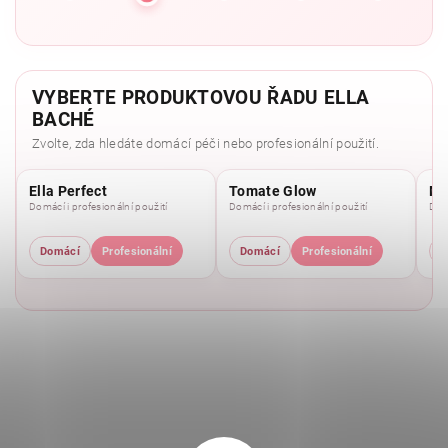
VYBERTE PRODUKTOVOU ŘADU ELLA
BACHÉ
Zvolte, zda hledáte domácí péči nebo profesionální použití.
Ella Perfect
Tomate Glow
Mo
Domácí i profesionální použití
Domácí i profesionální použití
Domá
Domácí
Profesionální
Domácí
Profesionální
D