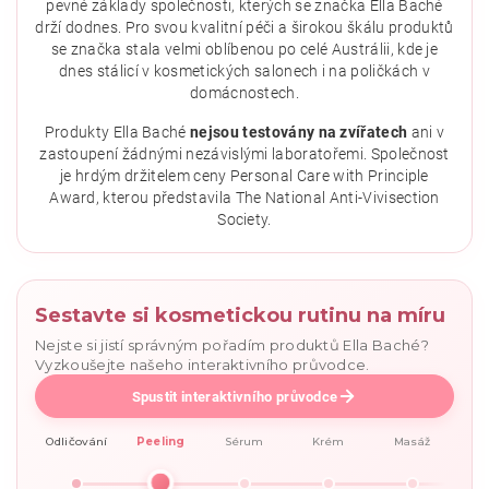
pevné základy společnosti, kterých se značka Ella Baché
drží dodnes. Pro svou kvalitní péči a širokou škálu produktů
se značka stala velmi oblíbenou po celé Austrálii, kde je
dnes stálicí v kosmetických salonech i na poličkách v
domácnostech.
Produkty Ella Baché
nejsou testovány na zvířatech
ani v
zastoupení žádnými nezávislými laboratořemi. Společnost
je hrdým držitelem ceny Personal Care with Principle
Award, kterou představila The National Anti-Vivisection
Society.
Sestavte si kosmetickou rutinu na míru
Nejste si jistí správným pořadím produktů Ella Baché?
Vyzkoušejte našeho interaktivního průvodce.
Spustit interaktivního průvodce
Odličování
Peeling
Sérum
Krém
Masáž