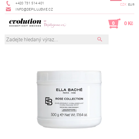
+420 731 514 401
CZK
EUR
INFO@DEPILUJEME.CZ
0
0 Kč