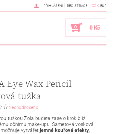
|
CZK
PŘIHLÁŠENÍ
REGISTRACE
EUR
0
0 Kč
A Eye Wax Pencil
ová tužka
Neohodnoceno
ou tužkou Zola budete zase o krok blíž
ému očnímu make-upu. Sametová vosková
 umožňuje vytvářet
jemné kouřové efekty,