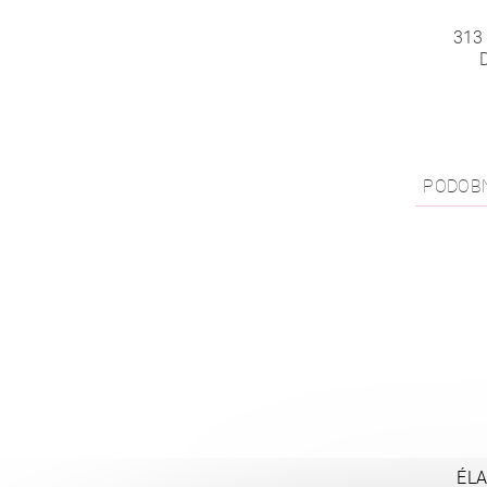
313
PODOB
ÉL