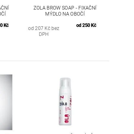
AČNÍ
ZOLA BROW SOAP - FIXAČNÍ
OČÍ
MÝDLO NA OBOČÍ
0 Kč
od
250 Kč
od 207 Kč bez
DPH