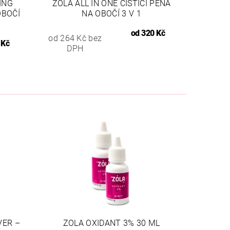
ING
ZOLA ALL IN ONE ČISTICÍ PĚNA
OBOČÍ
NA OBOČÍ 3 V 1
od
320 Kč
od 264 Kč bez
 Kč
DPH
VER –
ZOLA OXIDANT 3% 30 ML