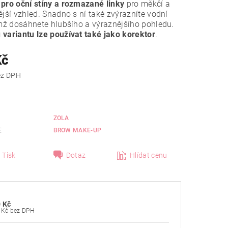
pro oční stíny a rozmazané linky
pro měkčí a
ější vzhled. Snadno s ní také zvýrazníte vodní
ímž dosáhnete hlubšího a výraznějšího pohledu.
variantu lze používat také jako korektor
.
Kč
 Kč bez DPH
ZOLA
E
BROW MAKE-UP
Tisk
Dotaz
Hlídat cenu
 Kč
215 Kč bez DPH