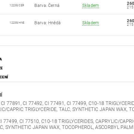
260
Barva: Černá
Skladem
12238/CER
260
Barva: Hnědá
Skladem
12238/HNE
A
ZE
CENÍ
Í
 CI 77891, CI 77492, CI 77491, CI 77499, C10-18 TRIGLYC
IC/CAPRIC TRIGLYCERIDE, TALC, SYNTHETIC JAPAN WAX, 
 CI 77499, CI 77510, C10-18 TRIGLYCERIDES, CAPRYLIC/CA
ALC, SYNTHETIC JAPAN WAX, TOCOPHEROL, ASCORBYL PAL