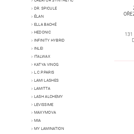
CREATOR SYNTHETIC
DR. SPICULE
OŘE
ÉLAN
ELLA BACHÉ
HEDONIC
131
INFINITY HYBRID
INLEI
ITALWAX
KATYA VINOG
L.C.P.PARIS
LAMI LASHES
LAMITTA
LASH ALCHEMY
LEVISSIME
MAXYMOVA
MIA
MY LAMINATION