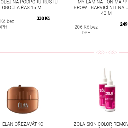
 OLEJ NA PODPORU RŮSTU
MY LAMINATION MAPP
OBOČÍ A ŘAS 15 ML
BROW - BARVICÍ NIT NA 
40 M
330 Kč
 Kč bez
249
DPH
206 Kč bez
DPH
ÉLAN OŘEZÁVÁTKO
ZOLA SKIN COLOR REMO