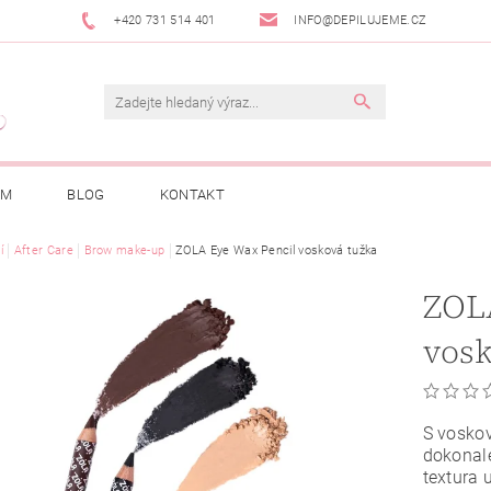
+420 731 514 401
INFO@DEPILUJEME.CZ
AM
BLOG
KONTAKT
í
After Care
Brow make-up
ZOLA Eye Wax Pencil vosková tužka
ZOL
vosk
S voskov
dokonal
textura