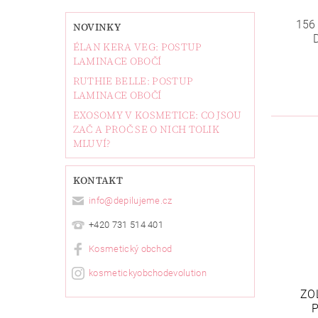
156
NOVINKY
ÉLAN KERA VEG: POSTUP
LAMINACE OBOČÍ
RUTHIE BELLE: POSTUP
LAMINACE OBOČÍ
EXOSOMY V KOSMETICE: CO JSOU
ZAČ A PROČ SE O NICH TOLIK
MLUVÍ?
KONTAKT
info
@
depilujeme.cz
+420 731 514 401
Kosmetický obchod
kosmetickyobchodevolution
ZO
P