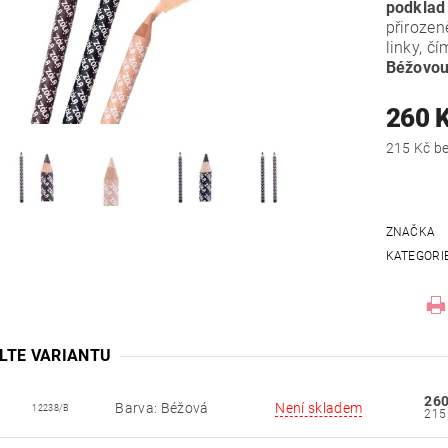
podklad 
přirozen
linky, č
Béžovou 
260 
215
ZNAČKA
KATEGORI
LTE VARIANTU
260
Barva: Béžová
Není skladem
12238/B