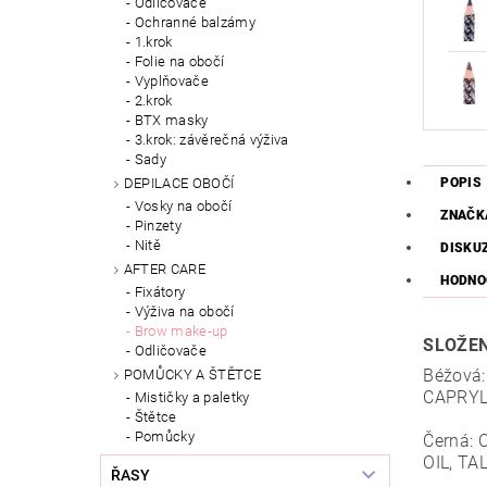
Odličovače
Ochranné balzámy
1.krok
Folie na obočí
Vyplňovače
2.krok
BTX masky
3.krok: závěrečná výživa
Sady
POPIS
DEPILACE OBOČÍ
Vosky na obočí
ZNAČK
Pinzety
Nitě
DISKU
AFTER CARE
HODNO
Fixátory
Výživa na obočí
Brow make-up
SLOŽEN
Odličovače
Béžová:
POMŮCKY A ŠTĚTCE
CAPRYL
Mističky a paletky
Štětce
Pomůcky
Černá:
OIL, T
ŘASY