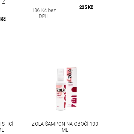
 Z
225 Kč
186 Kč bez
DPH
 Kč
STICÍ
ZOLA ŠAMPON NA OBOČÍ 100
ML
ML