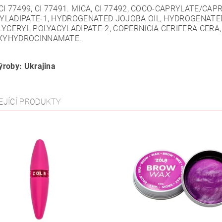
CI 77499, CI 77491. MICA, CI 77492, COCO-CAPRYLATE/CAP
YLADIPATE-1, HYDROGENATED JOJOBA OIL, HYDROGENATED 
GLYCERYL POLYACYLADIPATE-2, COPERNICIA CERIFERA CERA
XYHYDROCINNAMATE.
roby: Ukrajina
EJÍCÍ PRODUKTY