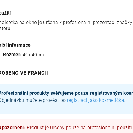
oužití
oleptka na okno je určena k profesionální prezentaci značk
storu.
alší informace
Rozměr:
40 x 40 cm
ROBENO VE FRANCII
Profesionální produkty svěřujeme pouze registrovaným ko
Objednávku můžete provést po
registraci jako kosmetička
.
Upozornění:
Produkt je určený pouze na profesionální použití