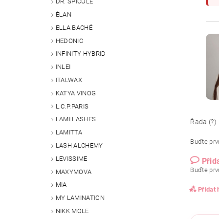
DR. SPICULE
ÉLAN
ELLA BACHÉ
HEDONIC
INFINITY HYBRID
INLEI
ITALWAX
KATYA VINOG
L.C.P.PARIS
LAMI LASHES
Řada (?)
LAMITTA
Buďte prvn
LASH ALCHEMY
LEVISSIME
Přid
Buďte prvn
MAXYMOVA
MIA
Přidat
MY LAMINATION
NIKK MOLE