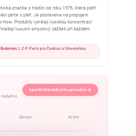
ická značka s tradicí od roku 1976, která patří
mácí péče o pleť. Je postavena na propojení
-how. Produkty vynikají vysokou koncentrací
 přinášejí luxusní smyslový zážitek při každém
ributorem
L.C.P. Paris pro Českou a Slovenskou
Spustit interaktivního průvodce
e našeho
Sérum
Krém