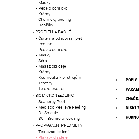
Masky
Péče o oční okolí
Krémy
Chemický peeling
Doplňky
PROFI ELLA BACHÉ
Čištění a odličování pleti
Peeling
Péče o oční okolí
Masky
Séra
Masáž obličeje
Krémy
Kosmetika k přístrojům
POPIS
Testery
Tělové ošetření
PARAM
BIOMICRONEEDLING
ZNAČK
Seanergy Peel
Medisco Peelieve Peeling
DISKU
Dr. Spicule
HODNO
SQT Biomicroneedling
PROPAGAČNÍ PŘEDMĚTY
Testovací balení
Plakáty, displeje