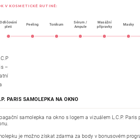
K V KOSMETICKÉ RUTINĚ:
Odličování
Sérum /
Masážní
Peeling
Tonikum
Masky
pleti
Ampule
přípravky
C.P. PARIS SAMOLEPKA NA OKNO
pagační samolepka na okno s logem a vizuálem L.C.P. Paris
onu.
olepku je možno získat zdarma za body v bonusovém program