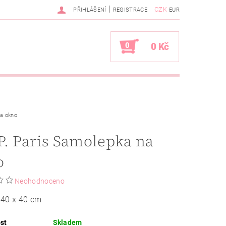
|
CZK
PŘIHLÁŠENÍ
REGISTRACE
EUR
0
0 Kč
na okno
P. Paris Samolepka na
o
Neohodnoceno
 40 x 40 cm
st
Skladem