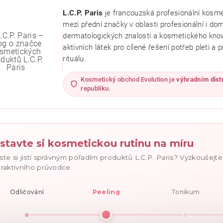
L.C.P. Paris
je francouzská profesionální kosmet
mezi přední značky v oblasti profesionální i do
dermatologických znalostí a kosmetického know
aktivních látek pro cílené řešení potřeb pleti a
rituálu.
Kosmetický obchod Evolution je
výhradním dist
republiku.
ním hodnocení souhlasíte se
zásadami ochrany osobních údajů
.
stavte si kosmetickou rutinu na míru
ste si jistí správným pořadím produktů L.C.P. Paris? Vyzkoušejt
eraktivního průvodce.
Odličování
Peeling
Tonikum