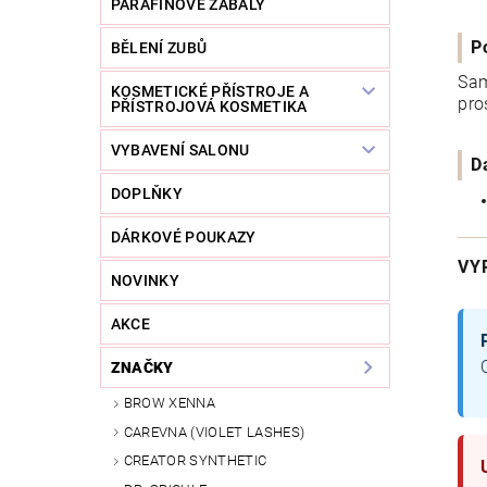
PARAFÍNOVÉ ZÁBALY
P
BĚLENÍ ZUBŮ
Sam
KOSMETICKÉ PŘÍSTROJE A
pro
PŘÍSTROJOVÁ KOSMETIKA
VYBAVENÍ SALONU
D
DOPLŇKY
DÁRKOVÉ POUKAZY
VY
NOVINKY
AKCE
ZNAČKY
BROW XENNA
CAREVNA (VIOLET LASHES)
CREATOR SYNTHETIC