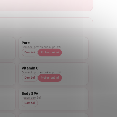
Pure
Domácí i profesionální použití
Domácí
Profesionální
Vitamin C
Domácí i profesionální použití
Domácí
Profesionální
Body SPA
Pouze domácí
Domácí