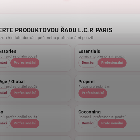
ERTE PRODUKTOVOU ŘADU L.C.P. PARIS
 zda hledáte domácí péči nebo profesionální použití.
essories
Essentials
í i profesionální použití
Domácí i profesionální použití
mácí
Profesionální
Domácí
Profesionální
Age / Global
Propeel
í i profesionální použití
Pouze profesionální
mácí
Profesionální
Profesionální
ox
Cocooning
í i profesionální použití
Domácí i profesionální použití
mácí
Profesionální
Domácí
Profesionální