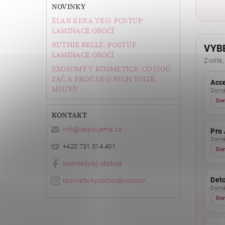
NOVINKY
ÉLAN KERA VEG: POSTUP
LAMINACE OBOČÍ
RUTHIE BELLE: POSTUP
VYB
LAMINACE OBOČÍ
Zvolte,
EXOSOMY V KOSMETICE: CO JSOU
ZAČ A PROČ SE O NICH TOLIK
Acc
MLUVÍ?
Domác
Do
KONTAKT
info
@
depilujeme.cz
Pro 
Domác
+420 731 514 401
Do
Kosmetický obchod
Det
kosmetickyobchodevolution
Domác
Do