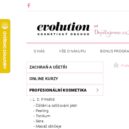
O NÁS
VŠE O NÁKUPU
BONUS PROGR
Prof
ZACHRAŇ A UŠETŘI
ONLINE KURZY
PROFESIONÁLNÍ KOSMETIKA
L. C. P PARIS
Čištění a odličování pleti
Peeling
Tonikum
Séra
Masáž obličeje