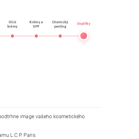
Oční
Krémy a
Chemický
Doplňky
krémy
SPF
peeling
 podtrhne image vašeho kosmetického
u L.C.P. Paris.