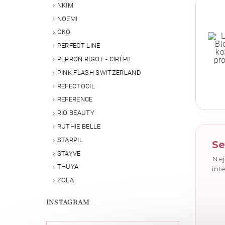
NKIM
NOEMI
OKO
PERFECT LINE
PERRON RIGOT - CIRÉPIL
PINK FLASH SWITZERLAND
REFECTOCIL
Vlože
REFERENCE
RIO BEAUTY
RUTHIE BELLE
STARPIL
Se
STAYVE
Nej
THUYA
int
ZOLA
INSTAGRAM