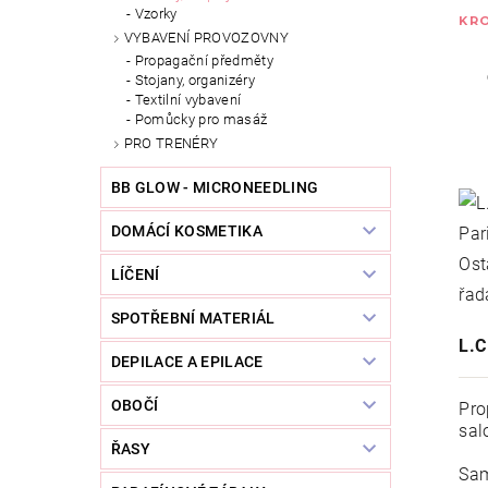
Vzorky
KRO
VYBAVENÍ PROVOZOVNY
Propagační předměty
Stojany, organizéry
Textilní vybavení
Pomůcky pro masáž
PRO TRENÉRY
BB GLOW - MICRONEEDLING
DOMÁCÍ KOSMETIKA
LÍČENÍ
SPOTŘEBNÍ MATERIÁL
L.
DEPILACE A EPILACE
OBOČÍ
Pro
sal
ŘASY
Sam