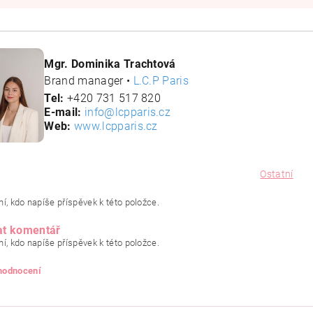
Mgr. Dominika Trachtová
Brand manager •
L.C.P Paris
Tel:
+420 731 517 820
E-mail:
info@lcpparis.cz
Web:
www.lcpparis.cz
Ostatní
í, kdo napíše příspěvek k této položce.
at komentář
í, kdo napíše příspěvek k této položce.
 hodnocení