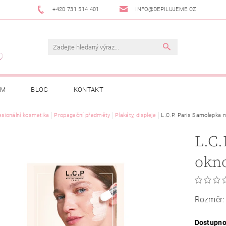
+420 731 514 401
INFO@DEPILUJEME.CZ
AM
BLOG
KONTAKT
esionální kosmetika
Propagační předměty
Plakáty, displeje
L.C.P. Paris Samolepka 
L.C.
okn
Rozměr:
Dostupno