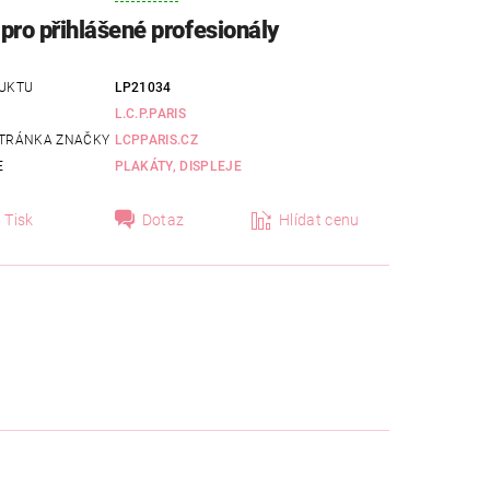
pro přihlášené profesionály
UKTU
LP21034
L.C.P.PARIS
TRÁNKA ZNAČKY
LCPPARIS.CZ
E
PLAKÁTY, DISPLEJE
Tisk
Dotaz
Hlídat cenu