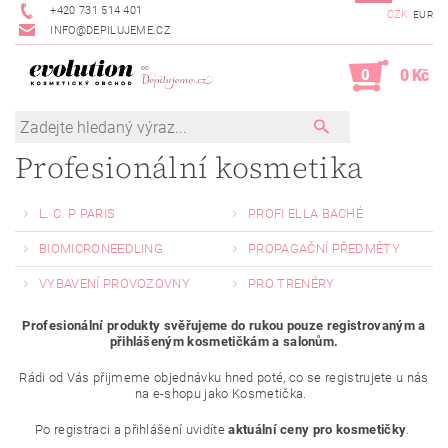
+420 731 514 401
CZK
EUR
INFO@DEPILUJEME.CZ
0
0 Kč
Profesionální kosmetika
L. C. P PARIS
PROFI ELLA BACHÉ
BIOMICRONEEDLING
PROPAGAČNÍ PŘEDMĚTY
VYBAVENÍ PROVOZOVNY
PRO TRENÉRY
Profesionální produkty svěřujeme do rukou pouze registrovaným a
přihlášeným kosmetičkám a salonům.
Rádi od Vás přijmeme objednávku hned poté, co se registrujete u nás
na e-shopu jako Kosmetička.
Po registraci a přihlášení uvidíte
aktuální ceny pro kosmetičky
.