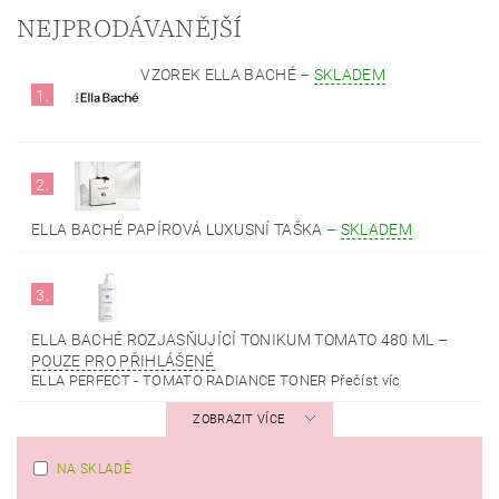
NEJPRODÁVANĚJŠÍ
VZOREK ELLA BACHÉ
–
SKLADEM
1.
2.
ELLA BACHÉ PAPÍROVÁ LUXUSNÍ TAŠKA
–
SKLADEM
3.
ELLA BACHÉ ROZJASŇUJÍCÍ TONIKUM TOMATO 480 ML
–
POUZE PRO PŘIHLÁŠENÉ
ELLA PERFECT - TOMATO RADIANCE TONER Přečíst víc
ZOBRAZIT VÍCE
NA SKLADĚ