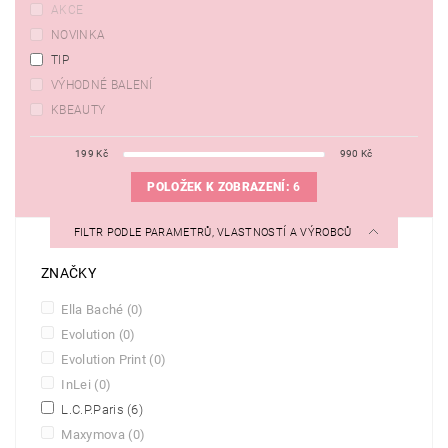
AKCE
NOVINKA
TIP
VÝHODNÉ BALENÍ
KBEAUTY
199
Kč
990
Kč
POLOŽEK K ZOBRAZENÍ:
6
FILTR PODLE PARAMETRŮ, VLASTNOSTÍ A VÝROBCŮ
ZNAČKY
Ella Baché
(0)
Evolution
(0)
Evolution Print
(0)
InLei
(0)
L.C.P.Paris
(6)
Maxymova
(0)