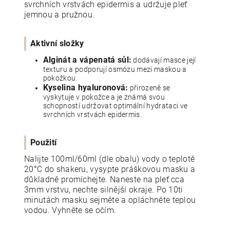
svrchních vrstvách epidermis a udržuje pleť
jemnou a pružnou.
Aktivní složky
Alginát a vápenatá sůl:
dodávají masce její
texturu a podporují osmózu mezi maskou a
pokožkou.
Kyselina hyaluronová:
přirozeně se
vyskytuje v pokožce a je známá svou
schopností udržovat optimální hydrataci ve
svrchních vrstvách epidermis.
Použití
Nalijte 100ml/60ml (dle obalu) vody o teplotě
20°C do shakeru, vysypte práškovou masku a
důkladně promíchejte. Naneste na pleť cca
3mm vrstvu, nechte silnější okraje. Po 10ti
minutách masku sejměte a opláchněte teplou
vodou. Vyhněte se očím.