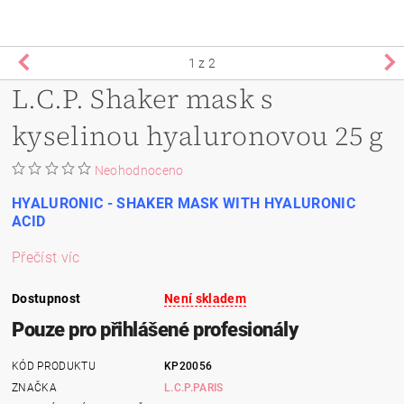
1
z 2
L.C.P. Shaker mask s
kyselinou hyaluronovou 25 g
Neohodnoceno
HYALURONIC - SHAKER MASK WITH HYALURONIC
ACID
Přečíst víc
Dostupnost
Není skladem
Pouze pro přihlášené profesionály
KÓD PRODUKTU
KP20056
ZNAČKA
L.C.P.PARIS