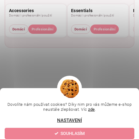
Accessories
Essentials
Pu
Domácí i profesionální použití
Domácí i profesionální použití
Domá
Domácí
Profesionální
Domácí
Profesionální
D
|
|
|
Ella Baché
L.C.P. Paris
Kosmetická škola
|
Dovolíte nám používat cookies? Díky nim pro vás můžeme e-shop
Online kosmetické kurzy
Kozmetickyobchod.sk
neustále zlepšovat. Víc
zde
.
NASTAVENÍ
Upravit nastavení
2026 © Evolution | Depilujeme.cz, všechna práva vyhrazena
SOUHLASÍM
cookies