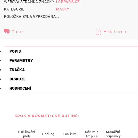
WEBOVÁ STRÁNKA ZNAČKY
LCPPARIS.CZ
KATEGORIE
MASKY
POLOŽKA BYLA VYPRODÁNA...
Dotaz
Hlídat cenu
POPIS
PARAMETRY
ZNAČKA
DISKUZE
HODNOCENÍ
KROK V KOSMETICKÉ RUTINĚ:
Odličování
Sérum /
Masážní
Mask
Peeling
Tonikum
pleti
Ampule
přípravky