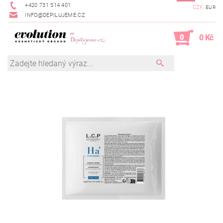
+420 731 514 401
CZK
EUR
INFO@DEPILUJEME.CZ
0
0 Kč