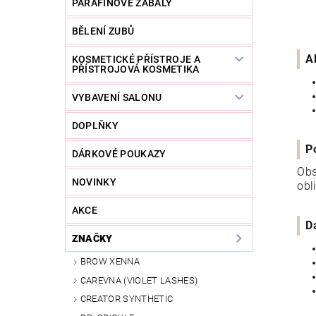
PARAFÍNOVÉ ZÁBALY
BĚLENÍ ZUBŮ
A
KOSMETICKÉ PŘÍSTROJE A
PŘÍSTROJOVÁ KOSMETIKA
VYBAVENÍ SALONU
DOPLŇKY
P
DÁRKOVÉ POUKAZY
Obs
NOVINKY
obl
AKCE
D
ZNAČKY
BROW XENNA
CAREVNA (VIOLET LASHES)
CREATOR SYNTHETIC