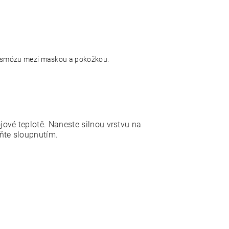
í osmózu mezi maskou a pokožkou.
ové teplotě. Naneste silnou vrstvu na
aňte sloupnutím.