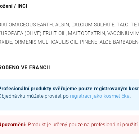
ložení / INCI
DIATOMACEOUS EARTH, ALGIN, CALCIUM SULFATE, TALC, 
EUROPAEA (OLIVE) FRUIT OIL, MALTODEXTRIN, VACCINIUM
OXIDE, ORMENIS MULTICAULIS OIL, PINENE, ALOE BARBADE
ROBENO VE FRANCII
Profesionální produkty svěřujeme pouze registrovaným ko
Objednávku můžete provést po
registraci jako kosmetička
.
Upozornění:
Produkt je určený pouze na profesionální použití