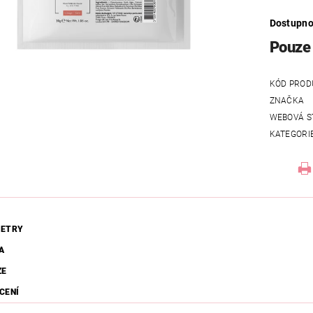
Dostupno
Pouze 
KÓD PROD
ZNAČKA
WEBOVÁ S
KATEGORI
ETRY
A
ZE
CENÍ