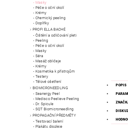
Masky
Péče o oční okolí
Krémy
Chemický peeling
Doplňky
PROFI ELLA BACHÉ
Čištění a odličování pleti
Peeling
Péče o oční okolí
Masky
Séra
Masáž obličeje
Krémy
Kosmetika k přístrojům
Testery
Tělové ošetření
POPIS
BIOMICRONEEDLING
Seanergy Peel
PARAM
Medisco Peelieve Peeling
ZNAČK
Dr. Spicule
SQT Biomicroneedling
DISKU
PROPAGAČNÍ PŘEDMĚTY
HODNO
Testovací balení
Plakáty, displeje