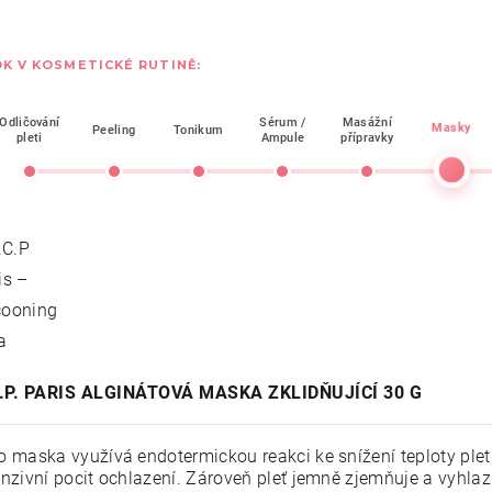
K V KOSMETICKÉ RUTINĚ:
Odličování
Sérum /
Masážní
Masky
Peeling
Tonikum
pleti
Ampule
přípravky
C.P. PARIS ALGINÁTOVÁ MASKA ZKLIDŇUJÍCÍ 30 G
o maska využívá endotermickou reakci ke snížení teploty pleti
enzivní pocit ochlazení. Zároveň pleť jemně zjemňuje a vyhlaz