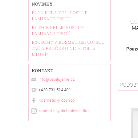
NOVINKY
ÉLAN KERA VEG: POSTUP
LAMINACE OBOČÍ
L.
RUTHIE BELLE: POSTUP
MA
LAMINACE OBOČÍ
EXOSOMY V KOSMETICE: CO JSOU
ZAČ A PROČ SE O NICH TOLIK
Pouze
MLUVÍ?
KONTAKT
info
@
depilujeme.cz
PODOB
+420 731 514 401
Kosmetický obchod
kosmetickyobchodevolution