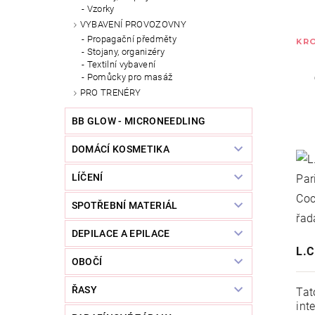
Vzorky
VYBAVENÍ PROVOZOVNY
Propagační předměty
KRO
Stojany, organizéry
Textilní vybavení
Pomůcky pro masáž
PRO TRENÉRY
BB GLOW - MICRONEEDLING
DOMÁCÍ KOSMETIKA
LÍČENÍ
SPOTŘEBNÍ MATERIÁL
DEPILACE A EPILACE
L.
OBOČÍ
ŘASY
Tat
int