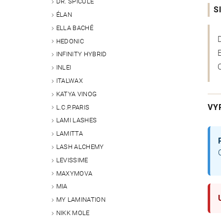
DR. SPICULE
S
ÉLAN
ELLA BACHÉ
HEDONIC
INFINITY HYBRID
INLEI
ITALWAX
KATYA VINOG
VY
L.C.P.PARIS
LAMI LASHES
LAMITTA
LASH ALCHEMY
LEVISSIME
MAXYMOVA
MIA
MY LAMINATION
NIKK MOLE