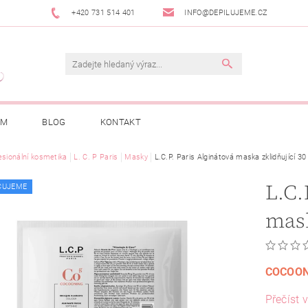
+420 731 514 401
INFO@DEPILUJEME.CZ
AM
BLOG
KONTAKT
esionální kosmetika
L. C. P Paris
Masky
L.C.P. Paris Alginátová maska zklidňující 30
L.C.
ČUJEME
mask
COCOON
Přečíst v