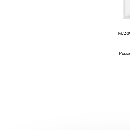
L
MASK
Pouze