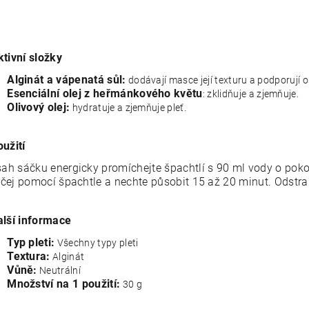
ktivní složky
Alginát a vápenatá sůl:
dodávají masce její texturu a podporuj
Esenciální olej z heřmánkového květu
: zklidňuje a zjemňuje.
Olivový olej:
hydratuje a zjemňuje pleť.
oužití
ah sáčku energicky promíchejte špachtlí s 90 ml vody o pokoj
ičej pomocí špachtle a nechte působit 15 až 20 minut. Odstr
alší informace
Typ pleti:
Všechny typy pleti
Textura:
Alginát
Vůně:
Neutrální
Množství na 1 použití:
30 g