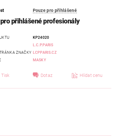
st
Pouze pro přihlášené
pro přihlášené profesionály
UKTU
KP24020
L.C.P.PARIS
TRÁNKA ZNAČKY
LCPPARIS.CZ
E
MASKY
Tisk
Dotaz
Hlídat cenu