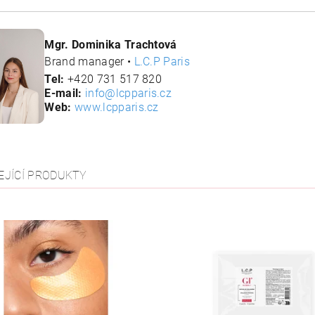
Mgr. Dominika Trachtová
Brand manager •
L.C.P Paris
Tel:
+420 731 517 820
E-mail:
info@lcpparis.cz
Web:
www.lcpparis.cz
EJÍCÍ PRODUKTY