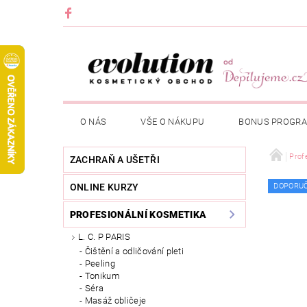
O NÁS
VŠE O NÁKUPU
BONUS PROGR
Prof
ZACHRAŇ A UŠETŘI
ONLINE KURZY
DOPORU
PROFESIONÁLNÍ KOSMETIKA
L. C. P PARIS
Čištění a odličování pleti
Peeling
Tonikum
Séra
Masáž obličeje