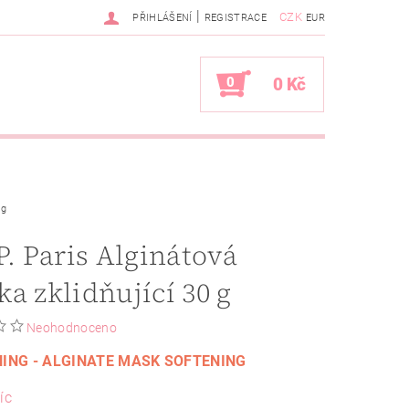
|
CZK
PŘIHLÁŠENÍ
REGISTRACE
EUR
0
0 Kč
 g
P. Paris Alginátová
a zklidňující 30 g
Neohodnoceno
ING - ALGINATE MASK SOFTENING
íc