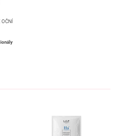
É OČNÍ
ionály