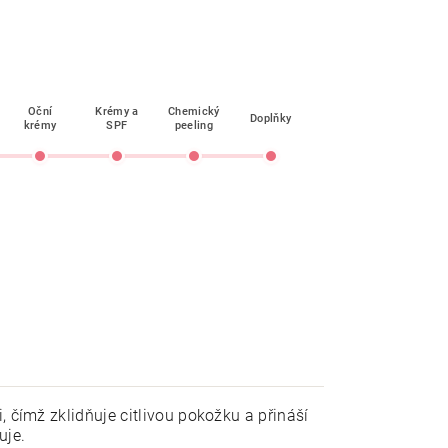
Oční
Krémy a
Chemický
Doplňky
krémy
SPF
peeling
, čímž zklidňuje citlivou pokožku a přináší
uje.