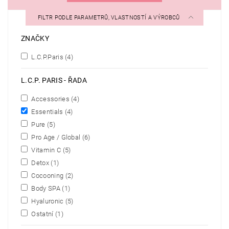
FILTR PODLE PARAMETRŮ, VLASTNOSTÍ A VÝROBCŮ
ZNAČKY
L.C.P.Paris
(4)
L.C.P. PARIS - ŘADA
Accessories
(4)
Essentials
(4)
Pure
(5)
Pro Age / Global
(6)
Vitamin C
(5)
Detox
(1)
Cocooning
(2)
Body SPA
(1)
Hyaluronic
(5)
Ostatní
(1)