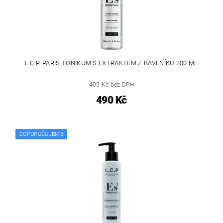
L.C.P. PARIS TONIKUM S EXTRAKTEM Z BAVLNÍKU 200 ML
405 Kč bez DPH
490 Kč
DOPORUČUJEME