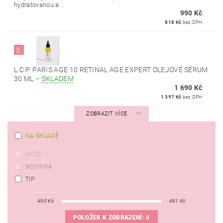
hydratovanou a...
990 Kč
818 Kč
bez DPH
3.
L.C.P. PARIS AGE 10 RETINAL AGE EXPERT OLEJOVÉ SÉRUM
30 ML
–
SKLADEM
1 690 Kč
1 397 Kč
bez DPH
ZOBRAZIT VÍCE
NA SKLADĚ
AKCE
NOVINKA
TIP
490
Kč
491
Kč
POLOŽEK K ZOBRAZENÍ:
4