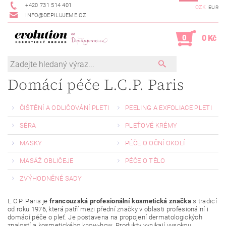
+420 731 514 401
CZK
EUR
INFO@DEPILUJEME.CZ
0
0 Kč
Domácí péče L.C.P. Paris
ČIŠTĚNÍ A ODLIČOVÁNÍ PLETI
PEELING A EXFOLIACE PLETI
SÉRA
PLEŤOVÉ KRÉMY
MASKY
PÉČE O OČNÍ OKOLÍ
MASÁŽ OBLIČEJE
PÉČE O TĚLO
ZVÝHODNĚNÉ SADY
L.C.P. Paris je
francouzská profesionální kosmetická značka
s tradicí
od roku 1976, která patří mezi přední značky v oblasti profesionální i
domácí péče o pleť. Je postavena na propojení dermatologických
znalostí a kosmetického know-how. Produkty vynikají vysokou