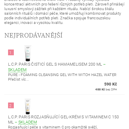
koncentrací aktivních pro řešení různých potřeb pleti. Zároveň přinášejí
luxusní smyslový zážitek při každém rituálu. Nabízí širokou škálu
salonních rituálů i domácí péče, které umožňují kombinovat produkty
podle individuálních potřeb pleti. Značka spojuje francouzskou
eleganci, inovaci a vysokou kvalitu.
NEJPRODÁVANĚJŠÍ
1.
L.C.P. PARIS ČISTICÍ GEL S HAMAMELISEM 200 ML
–
SKLADEM
PURE - FOAMING CLEANSING GEL WITH WITCH HAZEL WATER
Přečíst víc...
590 Kč
488 Kč
bez DPH
2.
L.C.P. PARIS ROZJASŇUJÍCÍ GEL-KRÉM S VITAMINEM C 150
ML
–
SKLADEM
Rozjasňující péče s vitaminem C pro okamžitě svěží,