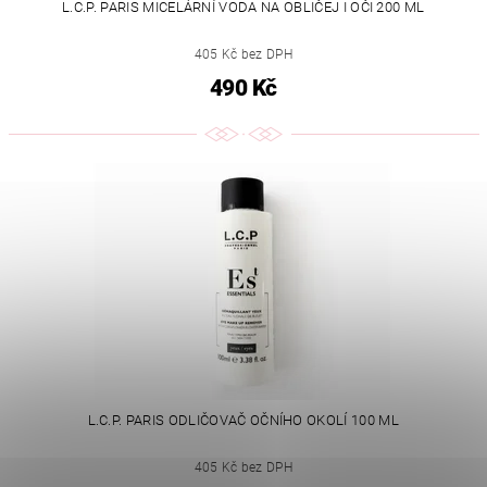
L.C.P. PARIS MICELÁRNÍ VODA NA OBLIČEJ I OČI 200 ML
405 Kč bez DPH
490 Kč
L.C.P. PARIS ODLIČOVAČ OČNÍHO OKOLÍ 100 ML
405 Kč bez DPH