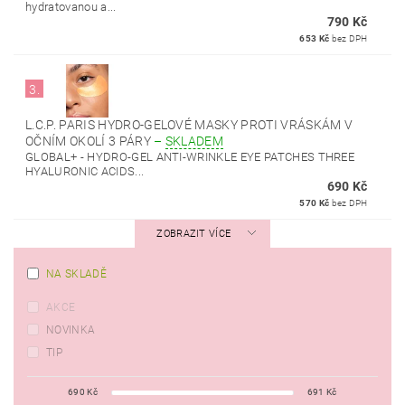
hydratovanou a...
790 Kč
653 Kč
bez DPH
3.
L.C.P. PARIS HYDRO-GELOVÉ MASKY PROTI VRÁSKÁM V
OČNÍM OKOLÍ 3 PÁRY
–
SKLADEM
GLOBAL+ - HYDRO-GEL ANTI-WRINKLE EYE PATCHES THREE
HYALURONIC ACIDS...
690 Kč
570 Kč
bez DPH
ZOBRAZIT VÍCE
NA SKLADĚ
AKCE
NOVINKA
TIP
690
Kč
691
Kč