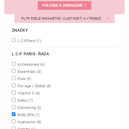
POLOŽEK K ZOBRAZENÍ:
1
FILTR PODLE PARAMETRŮ, VLASTNOSTÍ A VÝROBCŮ
ZNAČKY
L.C.P.Paris
(1)
L.C.P. PARIS - ŘADA
Accessories
(4)
Essentials
(4)
Pure
(5)
Pro Age / Global
(6)
Vitamin C
(4)
Detox
(1)
Cocooning
(2)
Body SPA
(1)
Hyaluronic
(6)