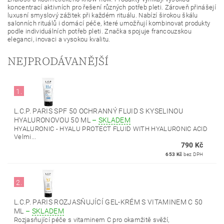
koncentrací aktivních pro řešení různých potřeb pleti. Zároveň přinášejí
luxusní smyslový zážitek při každém rituálu. Nabízí širokou škálu
salonních rituálů i domácí péče, které umožňují kombinovat produkty
podle individuálních potřeb pleti. Značka spojuje francouzskou
eleganci, inovaci a vysokou kvalitu.
NEJPRODÁVANĚJŠÍ
1.
L.C.P. PARIS SPF 50 OCHRANNÝ FLUID S KYSELINOU
HYALURONOVOU 50 ML
–
SKLADEM
HYALURONIC - HYALU PROTECT FLUID WITH HYALURONIC ACID
Velmi...
790 Kč
653 Kč
bez DPH
2.
L.C.P. PARIS ROZJASŇUJÍCÍ GEL-KRÉM S VITAMINEM C 50
ML
–
SKLADEM
Rozjasňující péče s vitaminem C pro okamžitě svěží,