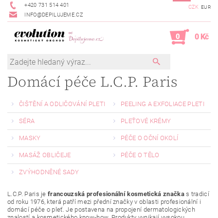
+420 731 514 401
CZK
EUR
INFO@DEPILUJEME.CZ
0
0 Kč
Domácí péče L.C.P. Paris
ČIŠTĚNÍ A ODLIČOVÁNÍ PLETI
PEELING A EXFOLIACE PLETI
SÉRA
PLEŤOVÉ KRÉMY
MASKY
PÉČE O OČNÍ OKOLÍ
MASÁŽ OBLIČEJE
PÉČE O TĚLO
ZVÝHODNĚNÉ SADY
L.C.P. Paris je
francouzská profesionální kosmetická značka
s tradicí
od roku 1976, která patří mezi přední značky v oblasti profesionální i
domácí péče o pleť. Je postavena na propojení dermatologických
znalostí a kosmetického know-how. Produkty vynikají vysokou