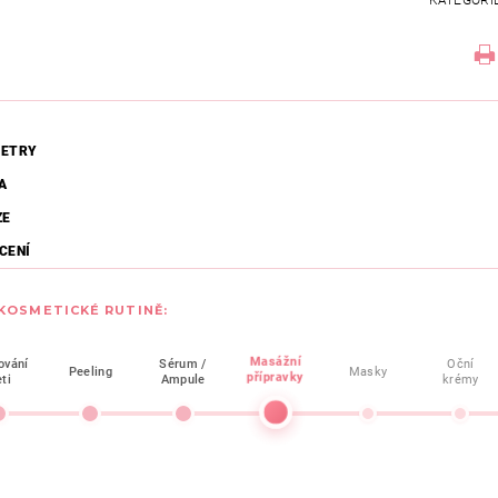
KATEGORI
ETRY
A
ZE
CENÍ
 KOSMETICKÉ RUTINĚ:
Masážní
ování
Sérum /
Oční
Peeling
Masky
přípravky
eti
Ampule
krémy