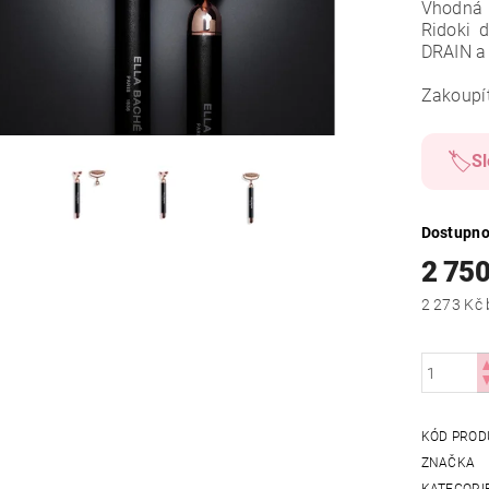
Vhodná 
Ridoki 
DRAIN a
Zakoupí
🏷️
Sl
Dostupno
2 750
KÓD PROD
ZNAČKA