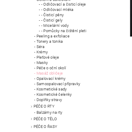
- Odličovací a čisticí oleje
- Odličovací mléka
- Čisticí pěny
- Čisticí gely
- Micelární vody
- Pomůcky na čištění pleti
Peeling a exfoliace
Tonery a tonika
Séra
Krémy
Pleťové oleje
Masky
Péče o oční okolí
Masáž obličeje
Opalovací krémy
Samoopalovací přípravky
Kosmetické sady
Kosmetické čelenky
Doplňky stravy
PÉČE O RTY
Balzámy na rty
PÉČE O TĚLO
PÉČE O ŘASY