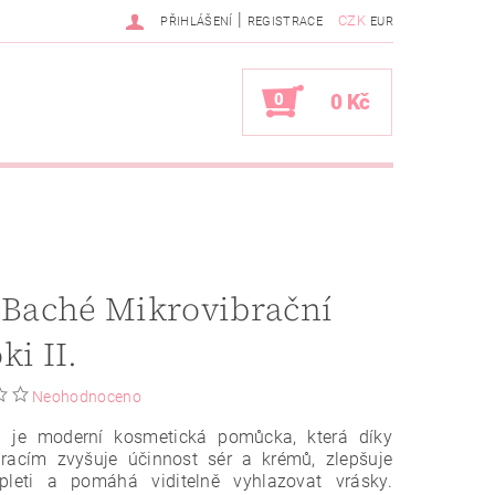
|
CZK
PŘIHLÁŠENÍ
REGISTRACE
EUR
0
0 Kč
 Baché Mikrovibrační
ki II.
Neohodnoceno
II je moderní kosmetická pomůcka, která díky
bracím zvyšuje účinnost sér a krémů, zlepšuje
 pleti a pomáhá viditelně vyhlazovat vrásky.