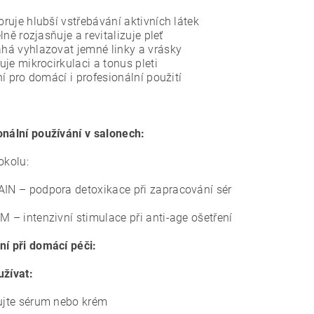
ruje hlubší vstřebávání aktivních látek
elně rozjasňuje a revitalizuje pleť
á vyhlazovat jemné linky a vrásky
uje mikrocirkulaci a tonus pleti
ní pro domácí i profesionální použití
onální používání v salonech:
okolu:
AIN – podpora detoxikace při zapracování sér
M – intenzivní stimulace při anti-age ošetření
ní při domácí péči:
žívat:
kujte sérum nebo krém