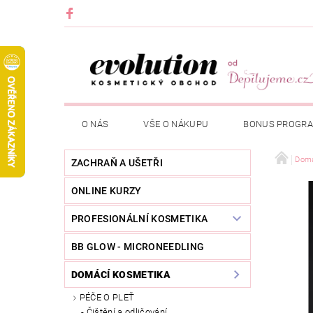
O NÁS
VŠE O NÁKUPU
BONUS PROGR
Domá
ZACHRAŇ A UŠETŘI
ONLINE KURZY
PROFESIONÁLNÍ KOSMETIKA
BB GLOW - MICRONEEDLING
DOMÁCÍ KOSMETIKA
PÉČE O PLEŤ
Čištění a odličování