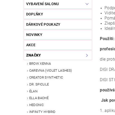
VYBAVENÍ SALONU
Podpo
Vidit
DOPLŇKY
Pomáh
Zlepš
DÁRKOVÉ POUKAZY
Ideál
NOVINKY
Použití:
AKCE
profesi
ZNAČKY
dle prot
BROW XENNA
DIGI DR
CAREVNA (VIOLET LASHES)
CREATOR SYNTHETIC
DIGI STI
DR. SPICULE
používá
ÉLAN
ELLA BACHÉ
Jak pou
HEDONIC
1. apli
INFINITY HYBRID