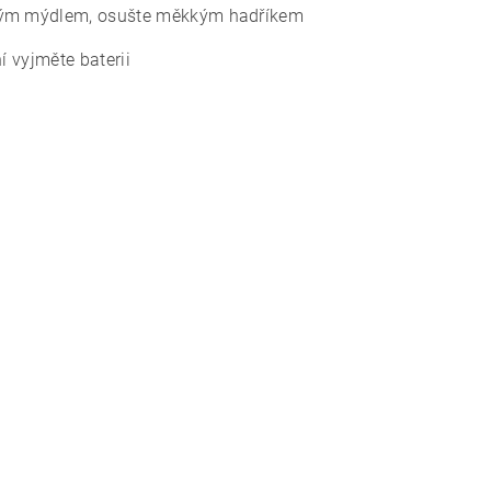
mným mýdlem, osušte měkkým hadříkem
í vyjměte baterii