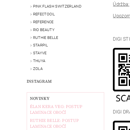
Údržba:
PINK FLASH SWITZERLAND
REFECTOCIL
Upozorn
REFERENCE
RIO BEAUTY
RUTHIE BELLE
DIGI ST
STARPIL
STAYVE
THUYA
ZOLA
INSTAGRAM
NOVINKY
ÉLAN KERA VEG: POSTUP
DIGI DR
LAMINACE OBOČÍ
RUTHIE BELLE: POSTUP
LAMINACE OBOČÍ