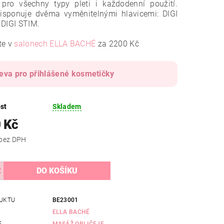
pro všechny typy pleti i každodenní použití.
disponuje dvěma vyměnitelnými hlavicemi: DIGI
 DIGI STIM.
te v
salonech ELLA BACHÉ
za 2200 Kč
eva pro přihlášené kosmetičky
st
Skladem
 Kč
2 273 Kč bez DPH
UKTU
BE23001
ELLA BACHÉ