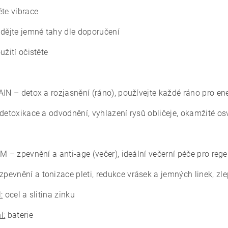
ěte vibrace
ádějte jemné tahy dle doporučení
užití očistěte
AIN – detox a rozjasnění (ráno),
používejte každé ráno pro ene
detoxikace a odvodnění, vyhlazení rysů obličeje, okamžité os
IM – zpevnění a anti-age (večer),
ideální večerní péče pro rege
zpevnění a tonizace pleti,
redukce vrásek a jemných linek,
zle
:
ocel a slitina zinku
í:
baterie