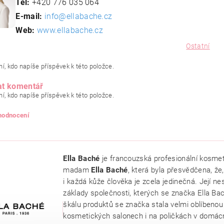
Tel:
+420 776 035 064
E-mail:
info@ellabache.cz
Web:
www.ellabache.cz
Ostatní
í, kdo napíše příspěvek k této položce.
at komentář
í, kdo napíše příspěvek k této položce.
 hodnocení
Ella Baché
je francouzská profesionální kosmet
madam
Ella Baché
, která byla přesvědčena, že,
i každá kůže člověka je zcela jedinečná. Její ne
základy společnosti, kterých se značka Ella Bac
škálu produktů se značka stala velmi oblíbenou p
kosmetických salonech i na poličkách v domác