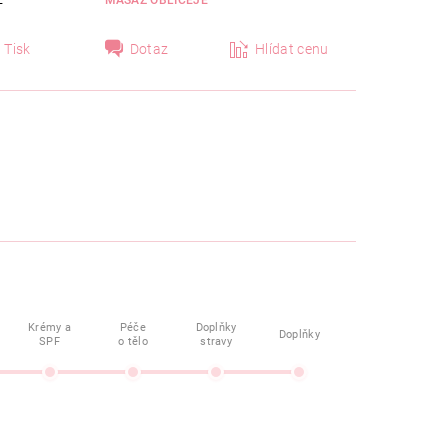
E
MASÁŽ OBLIČEJE
Tisk
Dotaz
Hlídat cenu
Krémy a
Péče
Doplňky
Doplňky
SPF
o tělo
stravy