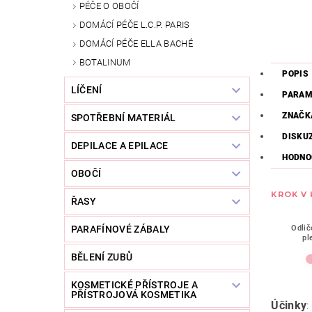
PÉČE O OBOČÍ
DOMÁCÍ PÉČE L.C.P. PARIS
DOMÁCÍ PÉČE ELLA BACHÉ
BOTALINUM
POPIS
LÍČENÍ
PARAM
ZNAČK
SPOTŘEBNÍ MATERIÁL
DISKU
DEPILACE A EPILACE
HODNO
OBOČÍ
KROK V
ŘASY
Odlič
PARAFÍNOVÉ ZÁBALY
pl
BĚLENÍ ZUBŮ
KOSMETICKÉ PŘÍSTROJE A
PŘÍSTROJOVÁ KOSMETIKA
Účinky
: