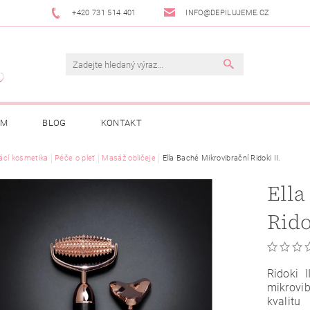
+420 731 514 401
INFO@DEPILUJEME.CZ
AM
BLOG
KONTAKT
cí kosmetika
Péče o pleť
Masáž obličeje
Ella Baché Mikrovibrační Ridoki II.
Ella
Rido
Ridoki 
mikrovi
kvalitu