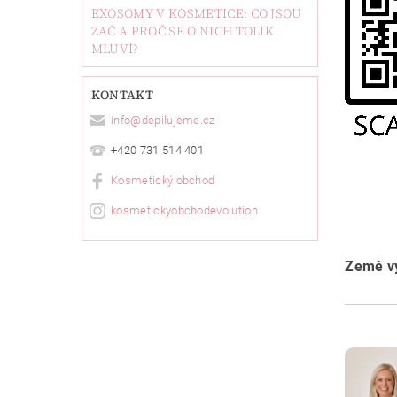
EXOSOMY V KOSMETICE: CO JSOU
ZAČ A PROČ SE O NICH TOLIK
MLUVÍ?
KONTAKT
info
@
depilujeme.cz
+420 731 514 401
Kosmetický obchod
kosmetickyobchodevolution
Země vý