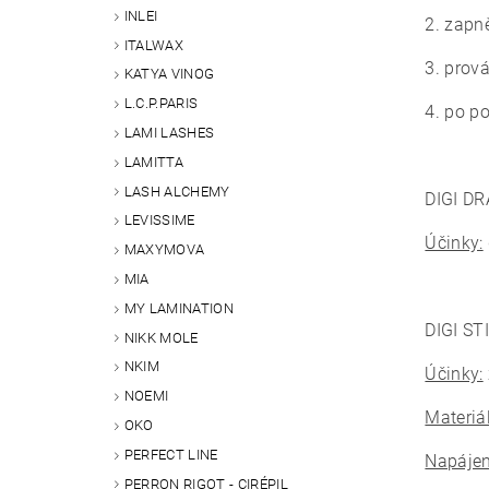
INLEI
2. zapn
ITALWAX
3. prov
KATYA VINOG
L.C.P.PARIS
4. po po
LAMI LASHES
LAMITTA
LASH ALCHEMY
DIGI DR
LEVISSIME
Účinky:
MAXYMOVA
MIA
MY LAMINATION
DIGI ST
NIKK MOLE
NKIM
Účinky:
NOEMI
Materiál
OKO
PERFECT LINE
Napájen
PERRON RIGOT - CIRÉPIL