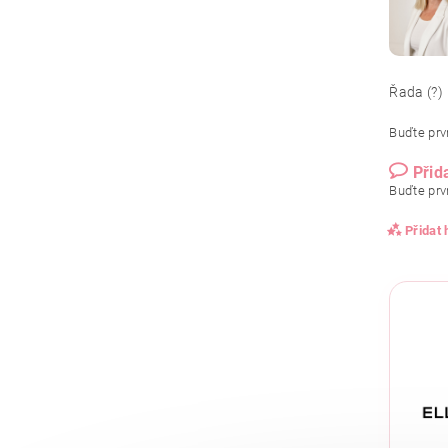
Řada (?)
Buďte prvn
Přid
Buďte prvn
Přidat