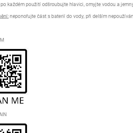
po každém použití odšroubujte hlavici, omyjte vodou a je
ění:
neponořujte část s baterií do vody, při delším nepoužíván
IM
AIN