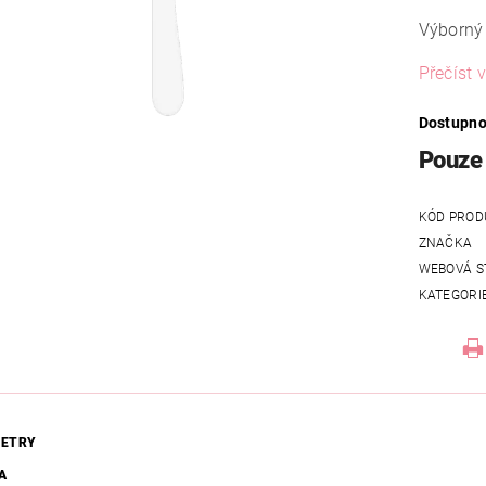
Výborný
Přečíst v
Dostupno
Pouze 
KÓD PROD
ZNAČKA
WEBOVÁ S
KATEGORI
ETRY
A