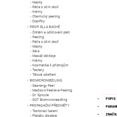
Masky
Péče o oční okolí
Krémy
Chemický peeling
Doplňky
PROFI ELLA BACHÉ
Čištění a odličování pleti
Peeling
Péče o oční okolí
Masky
Séra
Masáž obličeje
Krémy
Kosmetika k přístrojům
Testery
Tělové ošetření
BIOMICRONEEDLING
Seanergy Peel
Medisco Peelieve Peeling
Dr. Spicule
POPIS
SQT Biomicroneedling
PROPAGAČNÍ PŘEDMĚTY
PARAM
Testovací balení
ZNAČK
Plakáty, displeje