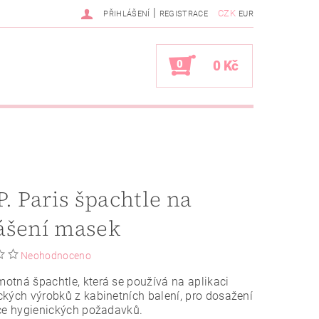
|
CZK
PŘIHLÁŠENÍ
REGISTRACE
EUR
0
0 Kč
P. Paris špachtle na
ášení masek
Neohodnoceno
tná špachtle, která se používá na aplikaci
kých výrobků z kabinetních balení, pro dosažení
íce hygienických požadavků.