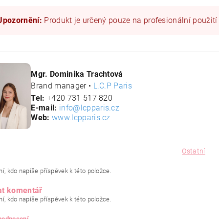
Upozornění:
Produkt je určený pouze na profesionální použití
Mgr. Dominika Trachtová
Brand manager •
L.C.P Paris
Tel:
+420 731 517 820
E-mail:
info@lcpparis.cz
Web:
www.lcpparis.cz
Ostatní
í, kdo napíše příspěvek k této položce.
at komentář
í, kdo napíše příspěvek k této položce.
 hodnocení