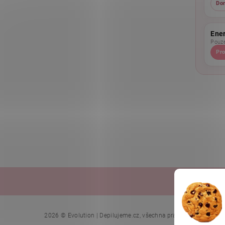
Do
Ene
Pouze
Pro
Ella Bach
Upr
2026 © Evolution | Depilujeme.cz, všechna práva vyhrazena