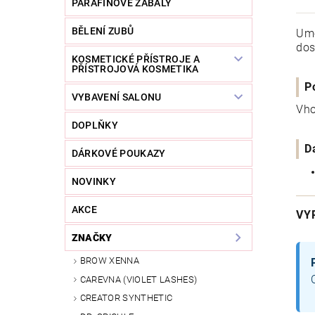
PARAFÍNOVÉ ZÁBALY
BĚLENÍ ZUBŮ
Umě
dos
KOSMETICKÉ PŘÍSTROJE A
PŘÍSTROJOVÁ KOSMETIKA
P
VYBAVENÍ SALONU
Vho
DOPLŇKY
D
DÁRKOVÉ POUKAZY
NOVINKY
AKCE
VY
ZNAČKY
BROW XENNA
CAREVNA (VIOLET LASHES)
CREATOR SYNTHETIC