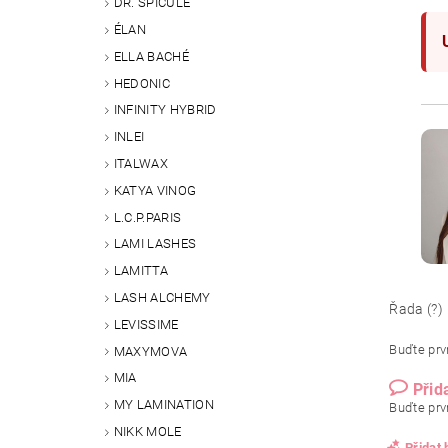
DR. SPICULE
ÉLAN
ELLA BACHÉ
HEDONIC
INFINITY HYBRID
INLEI
ITALWAX
KATYA VINOG
L.C.P.PARIS
LAMI LASHES
LAMITTA
LASH ALCHEMY
Řada (?)
LEVISSIME
Buďte prvn
MAXYMOVA
MIA
Přid
MY LAMINATION
Buďte prvn
NIKK MOLE
Přidat