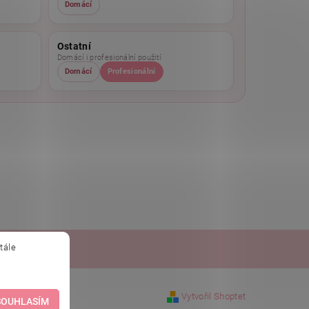
Domácí
Ostatní
Domácí i profesionální použití
Domácí
Profesionální
tále
obchod.sk
Vytvořil Shoptet
SOUHLASÍM