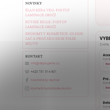
NOVINKY
ÉLAN KERA VEG: POSTUP
LAMINACE OBOČÍ
RUTHIE BELLE: POSTUP
LAMINACE OBOČÍ
EXOSOMY V KOSMETICE: CO JSOU
VYB
ZAČ A PROČ SE O NICH TOLIK
MLUVÍ?
Zvolte,
Acc
KONTAKT
Domác
info
@
depilujeme.cz
Do
+420 731 514 401
Pro 
Kosmetický obchod
Domác
Do
kosmetickyobchodevolution
Det
Domác