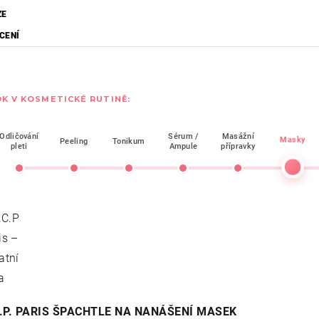
ZE
CENÍ
K V KOSMETICKÉ RUTINĚ:
Odličování
Sérum /
Masážní
Masky
Peeling
Tonikum
pleti
Ampule
přípravky
C.P. PARIS ŠPACHTLE NA NANÁŠENÍ MASEK