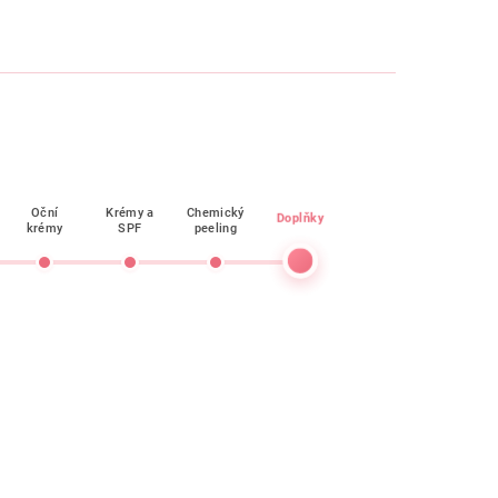
Oční
Krémy a
Chemický
Doplňky
krémy
SPF
peeling