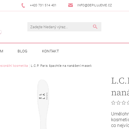
+420 731 514 401
INFO@DEPILUJEME.CZ
AM
BLOG
KONTAKT
esionální kosmetika
L.C.P. Paris špachtle na nanášení masek
L.C.
nan
Umělohmo
kosmetic
co nejv