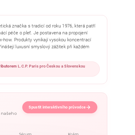
ická značka s tradicí od roku 1976, která patří
mácí péče o pleť. Je postavena na propojení
-how. Produkty vynikají vysokou koncentrací
 přinášejí luxusní smyslový zážitek při každém
ributorem
L.C.P. Paris pro Českou a Slovenskou
Spustit interaktivního průvodce
e našeho
Sérum
Krém