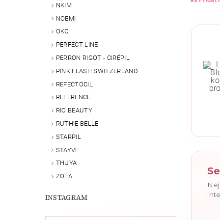
NKIM
NOEMI
OKO
PERFECT LINE
PERRON RIGOT - CIRÉPIL
PINK FLASH SWITZERLAND
REFECTOCIL
REFERENCE
RIO BEAUTY
RUTHIE BELLE
Vlože
STARPIL
STAYVE
THUYA
Se
ZOLA
Nej
int
INSTAGRAM