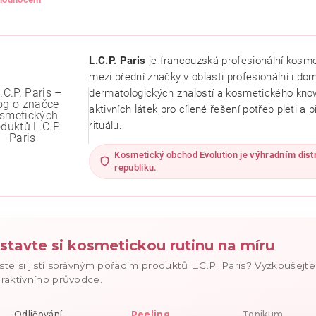
L.C.P. Paris
je francouzská profesionální kosmet
mezi přední značky v oblasti profesionální i do
dermatologických znalostí a kosmetického know
aktivních látek pro cílené řešení potřeb pleti a
rituálu.
Kosmetický obchod Evolution je
výhradním dist
republiku.
ním hodnocení souhlasíte se
zásadami ochrany osobních údajů
.
stavte si kosmetickou rutinu na míru
ste si jistí správným pořadím produktů L.C.P. Paris? Vyzkoušejt
eraktivního průvodce.
Odličování
Peeling
Tonikum