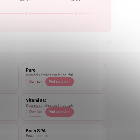
Pure
Domácí i profesionální použití
Domácí
Profesionální
Vitamin C
Domácí i profesionální použití
Domácí
Profesionální
Body SPA
Pouze domácí