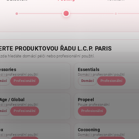
ERTE PRODUKTOVOU ŘADU L.C.P. PARIS
 zda hledáte domácí péči nebo profesionální použití.
essories
Essentials
í i profesionální použití
Domácí i profesionální použití
mácí
Profesionální
Domácí
Profesionální
Age / Global
Propeel
í i profesionální použití
Pouze profesionální
mácí
Profesionální
Profesionální
ox
Cocooning
í i profesionální použití
Domácí i profesionální použití