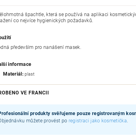
lohmotná špachtle, která se používá na aplikaci kosmetickýc
ažení co nejvíce hygienických požadavků.
oužití
dná především pro nanášení masek.
alší informace
Materiál:
plast
ROBENO VE FRANCII
Profesionální produkty svěřujeme pouze registrovaným ko
Objednávku můžete provést po
registraci jako kosmetička
.