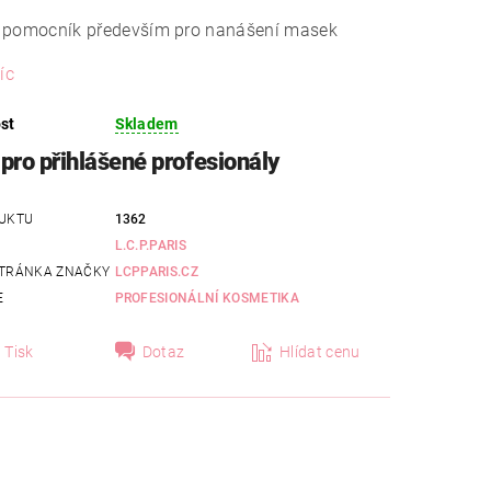
 pomocník především pro nanášení masek
íc
st
Skladem
pro přihlášené profesionály
UKTU
1362
L.C.P.PARIS
TRÁNKA ZNAČKY
LCPPARIS.CZ
E
PROFESIONÁLNÍ KOSMETIKA
Tisk
Dotaz
Hlídat cenu