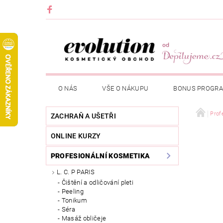
O NÁS
VŠE O NÁKUPU
BONUS PROGR
Prof
ZACHRAŇ A UŠETŘI
ONLINE KURZY
PROFESIONÁLNÍ KOSMETIKA
L. C. P PARIS
Čištění a odličování pleti
Peeling
Tonikum
Séra
Masáž obličeje