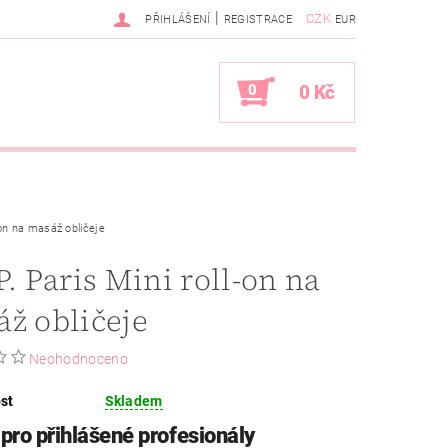
|
CZK
PŘIHLÁŠENÍ
REGISTRACE
EUR
0
0 Kč
l-on na masáž obličeje
P. Paris Mini roll-on na
ž obličeje
Neohodnoceno
st
Skladem
pro přihlášené profesionály