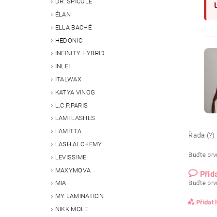
DR. SPICULE
ÉLAN
ELLA BACHÉ
HEDONIC
INFINITY HYBRID
INLEI
ITALWAX
KATYA VINOG
L.C.P.PARIS
LAMI LASHES
LAMITTA
Řada (?)
LASH ALCHEMY
Buďte prvn
LEVISSIME
MAXYMOVA
Přid
Buďte prvn
MIA
MY LAMINATION
Přidat
NIKK MOLE