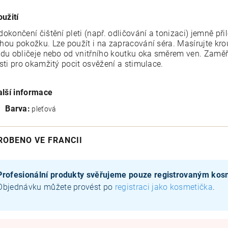
oužití
dokončení čištění pleti (např. odličování a tonizaci) jemně př
hou pokožku. Lze použít i na zapracování séra. Masírujte k
edu obličeje nebo od vnitřního koutku oka směrem ven. Zaměřte
isti pro okamžitý pocit osvěžení a stimulace.
alší informace
Barva:
pleťová
ROBENO VE FRANCII
Profesionální produkty svěřujeme pouze registrovaným ko
Objednávku můžete provést po
registraci jako kosmetička
.