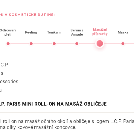
K V KOSMETICKÉ RUTINĚ:
Masážní
Odličování
Sérum /
Peeling
Tonikum
Masky
přípravky
pleti
Ampule
C.P. PARIS MINI ROLL-ON NA MASÁŽ OBLIČEJE
i roll on na masáž očního okolí a obličeje s logem L.C.P. Par
ma díky kovové masážní koncovce.