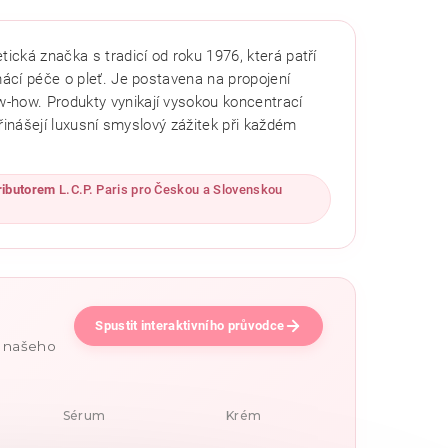
ická značka s tradicí od roku 1976, která patří
mácí péče o pleť. Je postavena na propojení
-how. Produkty vynikají vysokou koncentrací
 přinášejí luxusní smyslový zážitek při každém
ributorem
L.C.P. Paris pro Českou a Slovenskou
Spustit interaktivního průvodce
e našeho
Sérum
Krém