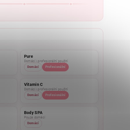
Pure
Domácí i profesionální použití
Domácí
Profesionální
Vitamin C
Domácí i profesionální použití
Domácí
Profesionální
Body SPA
Pouze domácí
Domácí