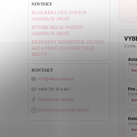
NOVINKY
ÉLAN KERA VEG: POSTUP
LAMINACE OBOČÍ
RUTHIE BELLE: POSTUP
LAMINACE OBOČÍ
VYB
EXOSOMY V KOSMETICE: CO JSOU
Zvolte,
ZAČ A PROČ SE O NICH TOLIK
MLUVÍ?
Acc
Domác
KONTAKT
Do
info
@
depilujeme.cz
Pro 
+420 731 514 401
Domác
Kosmetický obchod
Do
kosmetickyobchodevolution
Det
Domác
Do