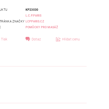
UKTU
KP23030
L.C.P.PARIS
TRÁNKA ZNAČKY
LCPPARIS.CZ
E
POMŮCKY PRO MASÁŽ
Tisk
Dotaz
Hlídat cenu