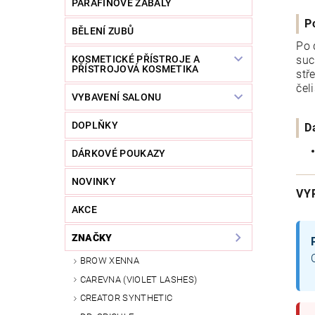
PARAFÍNOVÉ ZÁBALY
P
BĚLENÍ ZUBŮ
Po 
KOSMETICKÉ PŘÍSTROJE A
suc
PŘÍSTROJOVÁ KOSMETIKA
stř
čel
VYBAVENÍ SALONU
DOPLŇKY
D
DÁRKOVÉ POUKAZY
NOVINKY
VY
AKCE
ZNAČKY
BROW XENNA
CAREVNA (VIOLET LASHES)
CREATOR SYNTHETIC