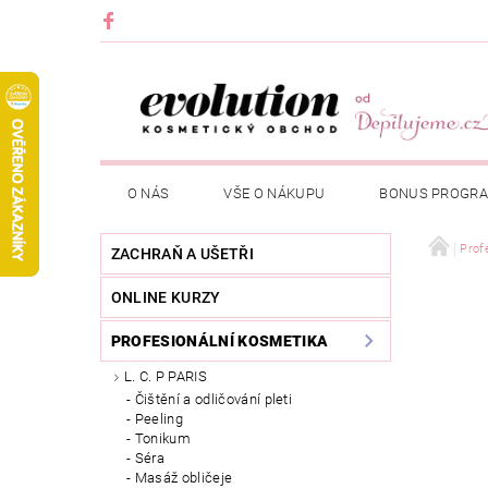
O NÁS
VŠE O NÁKUPU
BONUS PROGR
Prof
ZACHRAŇ A UŠETŘI
ONLINE KURZY
PROFESIONÁLNÍ KOSMETIKA
L. C. P PARIS
Čištění a odličování pleti
Peeling
Tonikum
Séra
Masáž obličeje