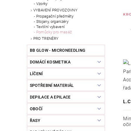
Vzorky
VYBAVENÍ PROVOZOVNY
KRO
Propagační předměty
Stojany, organizéry
Textilní vybavení
Pomůcky pro masáž
PRO TRENÉRY
BB GLOW - MICRONEEDLING
DOMÁCÍ KOSMETIKA
LÍČENÍ
SPOTŘEBNÍ MATERIÁL
DEPILACE A EPILACE
L.
OBOČÍ
Min
ŘASY
oči