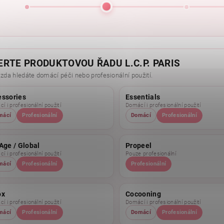
ERTE PRODUKTOVOU ŘADU L.C.P. PARIS
 zda hledáte domácí péči nebo profesionální použití.
essories
Essentials
í i profesionální použití
Domácí i profesionální použití
mácí
Profesionální
Domácí
Profesionální
Age / Global
Propeel
í i profesionální použití
Pouze profesionální
mácí
Profesionální
Profesionální
ox
Cocooning
í i profesionální použití
Domácí i profesionální použití
mácí
Profesionální
Domácí
Profesionální