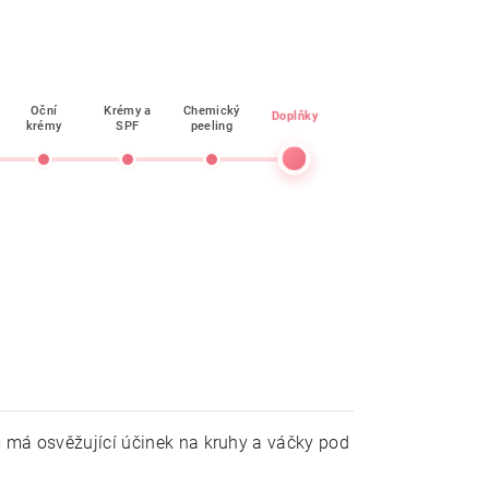
Oční
Krémy a
Chemický
Doplňky
krémy
SPF
peeling
is má osvěžující účinek na kruhy a váčky pod