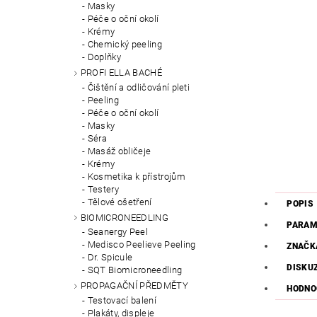
Masky
Péče o oční okolí
Krémy
Chemický peeling
Doplňky
PROFI ELLA BACHÉ
Čištění a odličování pleti
Peeling
Péče o oční okolí
Masky
Séra
Masáž obličeje
Krémy
Kosmetika k přístrojům
Testery
Tělové ošetření
POPIS
BIOMICRONEEDLING
PARAM
Seanergy Peel
Medisco Peelieve Peeling
ZNAČK
Dr. Spicule
DISKU
SQT Biomicroneedling
PROPAGAČNÍ PŘEDMĚTY
HODNO
Testovací balení
Plakáty, displeje