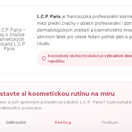
L.C.P. Paris
je francouzská profesionální kosmet
mezi přední značky v oblasti profesionální i do
dermatologických znalostí a kosmetického know
aktivních látek pro cílené řešení potřeb pleti a
rituálu.
Kosmetický obchod Evolution je
výhradním dist
republiku.
ním hodnocení souhlasíte se
zásadami ochrany osobních údajů
.
stavte si kosmetickou rutinu na míru
ste si jistí správným pořadím produktů L.C.P. Paris? Vyzkoušejt
eraktivního průvodce.
Odličování
Peeling
Tonikum