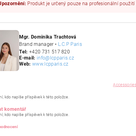
Upozornění:
Produkt je určený pouze na profesionální použití
Mgr. Dominika Trachtová
Brand manager •
L.C.P Paris
Tel:
+420 731 517 820
E-mail:
info@lcpparis.cz
Web:
www.lcpparis.cz
Accessorie
í, kdo napíše příspěvek k této položce.
at komentář
í, kdo napíše příspěvek k této položce.
 hodnocení