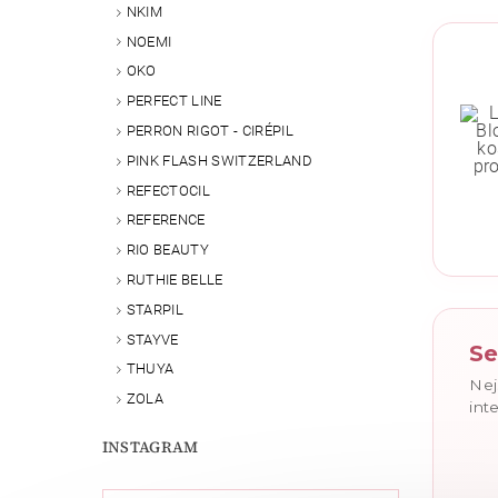
NKIM
NOEMI
OKO
PERFECT LINE
PERRON RIGOT - CIRÉPIL
PINK FLASH SWITZERLAND
REFECTOCIL
REFERENCE
RIO BEAUTY
Vlože
RUTHIE BELLE
STARPIL
STAYVE
Se
THUYA
Nej
ZOLA
int
INSTAGRAM