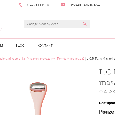
+420 731 514 401
INFO@DEPILUJEME.CZ
AM
BLOG
KONTAKT
esionální kosmetika
Vybavení provozovny
Pomůcky pro masáž
L.C.P. Paris Mini rol
L.C.
masá
Dostupno
Pouze 