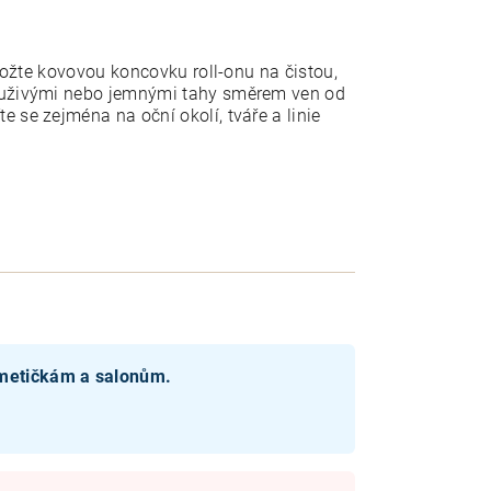
iložte kovovou koncovku roll-onu na čistou,
rouživými nebo jemnými tahy směrem ven od
 se zejména na oční okolí, tváře a linie
smetičkám a salonům.