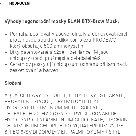
HODNOCENÍ
Výhody regenerační masky ÉLAN BTX-Brow Mask:
Pomáhá posilovat vlasové folikuly a obnovovat jejich
proteinovou strukturu díky komplexu PRODEW®,
který obsahuje 500 aminokyselin.
Díky patentované složce FiberHanceTM jsou
chloupky obočí pružnější a ovladatelnější.
Ceramidy poskytují chloupkům ochranu při laminaci,
zesvětlování a barvení.
Složení
AQUA, CETEARYL ALCOHOL, ETHYLHEXYL STEARATE,
PROPYLENE GLYCOL, DIPALMITOYLETHYL
HYDROXYETHYLMONIUM METHOSULFATE,
CETEARETH-20, HYDROXYPROPYLGLUCONAMIDE,
HYDROXYPROPYLAMMONIUM GLUCONATE, GLYCERIN,
CETRIMONIUM CHLORIDE, POLYQUATERNIUM-22, PEG-
8, PEG-8/SMDI COPOLYMER, PALMITOYL MYRISTYL