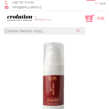
+420 731 514 401
CZK
EUR
INFO@DEPILUJEME.CZ
0
0 Kč