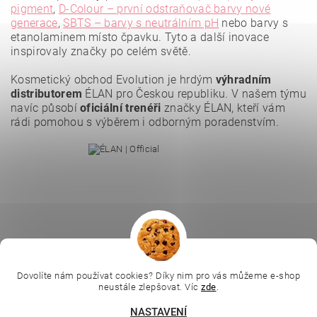
pigment
,
D-Colour – první odstraňovač barvy nové
generace
,
SBTS – barvy s neutrálním pH
nebo barvy s
etanolaminem místo čpavku. Tyto a další inovace
Vložením hodnocení souhlasíte se
zásadami ochrany
osobních údajů
.
inspirovaly značky po celém světě.
Kosmetický obchod Evolution je hrdým
výhradním
distributorem
ÉLAN pro Českou republiku. V našem týmu
navíc působí
oficiální trenéři
značky ÉLAN, kteří vám
rádi pomohou s výběrem i odborným poradenstvím.
|
|
|
Ella Baché
L.C.P. Paris
Kosmetická škola
|
Dovolíte nám používat cookies? Díky nim pro vás můžeme e-shop
Online kosmetické kurzy
Kozmetickyobchod.sk
neustále zlepšovat. Víc
zde
.
NASTAVENÍ