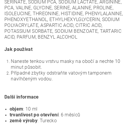
SERINATE, SODIUM PCA, SODIUM LACTATE, ARGININE,
PCA, VALINE, GLYCINE, SERINE, ALANINE, PROLINE,
ISOLEUCINE, THREONINE, HISTIDINE, PHENYLALANINE,
PHENOXYETHANOL, ETHYLHEXYLGLYCERIN, SODIUM
POLYACRYLATE, ASPARTIC ACID, CITRIC ACID,
POTASSIUM SORBATE, SODIUM BENZOATE, TARTARIC
ACID, PARFUM, BENZYL ALCOHOL
Jak používat
Naneste tenkou vrstvu masky na obočí a nechte 10
minut působit.
Případné zbytky odstraňte vatovým tamponem
navlhčeným vodou.
Další informace
objem
: 10 ml
trvanlivost po otevření
: 6 měsíců
země výroby
: Turecko