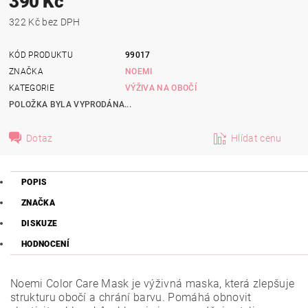
390 Kč
322 Kč bez DPH
KÓD PRODUKTU
99017
ZNAČKA
NOEMI
KATEGORIE
VÝŽIVA NA OBOČÍ
POLOŽKA BYLA VYPRODÁNA...
Dotaz
Hlídat cenu
POPIS
ZNAČKA
DISKUZE
HODNOCENÍ
Noemi Color Care Mask je výživná maska, která zlepšuje
strukturu obočí a chrání barvu. Pomáhá obnovit