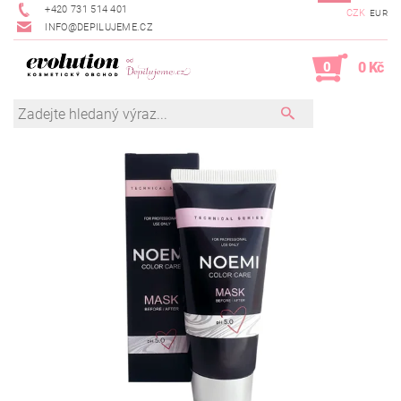
+420 731 514 401
CZK
EUR
INFO@DEPILUJEME.CZ
0
0 Kč