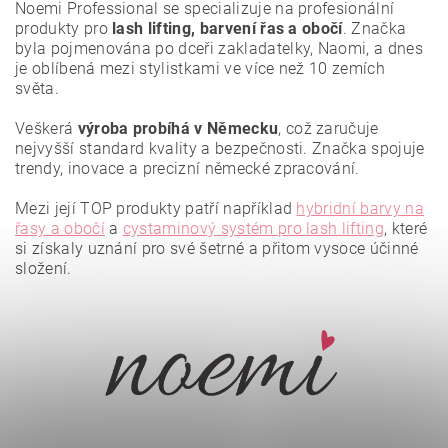
Noemi Professional se specializuje na profesionální
produkty pro
lash lifting, barvení řas a obočí
. Značka
byla pojmenována po dceři zakladatelky, Naomi, a dnes
je oblíbená mezi stylistkami ve více než 10 zemích
světa.
Veškerá
výroba probíhá v Německu
, což zaručuje
nejvyšší standard kvality a bezpečnosti. Značka spojuje
trendy, inovace a precizní německé zpracování.
Mezi její TOP produkty patří například
hybridní barvy na
řasy a obočí
a
cystaminový systém pro lash lifting
, které
si získaly uznání pro své šetrné a přitom vysoce účinné
složení.
Vložením hodnocení souhlasíte se
zásadami ochrany
osobních údajů
.