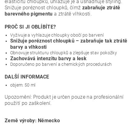
elasticitu chloupků, uhlazuje je a usnadňuje styling.
Snižuje poréznost chloupků, čímž
zabraňuje ztrátě
barevného pigmentu
a
ztrátě vlhkosti.
PROČ SI JI OBLÍBÍTE?
Vyživuje a vyhlazuje chloupky obočí po barvení
Snižuje poréznost chloupků – zabraňuje tak ztrátě
barvy a vlhkosti
Obnovuje strukturu chloupků a zlepšuje stav pokožky
Zachovává intenzitu barvy a lesk
Doporučeno po barvení a chemických procedurách
DALŠÍ INFORMACE
objem: 50 ml
Upozornění: Produkt je určen pouze na profesionální
použití po zaškolení.
Země výroby: Německo