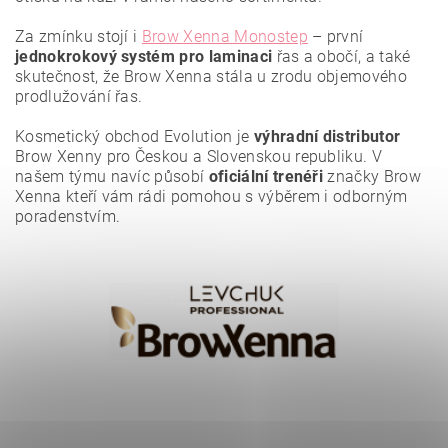
Za zmínku stojí i
Brow Xenna Monostep
– první
jednokrokový systém pro laminaci
řas a obočí, a také
Vložením hodnocení souhlasíte se
zásadami ochrany
osobních údajů
.
skutečnost, že Brow Xenna stála u zrodu objemového
prodlužování řas.
Kosmetický obchod Evolution je
výhradní distributor
Brow Xenny pro Českou a Slovenskou republiku. V
našem týmu navíc působí
oficiální trenéři
značky Brow
Xenna kteří vám rádi pomohou s výběrem i odborným
poradenstvím.