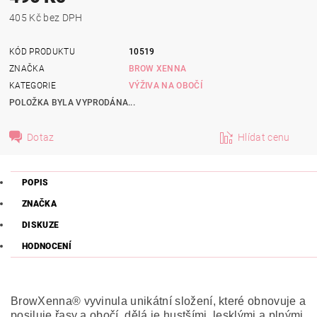
405 Kč bez DPH
KÓD PRODUKTU
10519
ZNAČKA
BROW XENNA
KATEGORIE
VÝŽIVA NA OBOČÍ
POLOŽKA BYLA VYPRODÁNA...
Dotaz
Hlídat cenu
POPIS
ZNAČKA
DISKUZE
HODNOCENÍ
BrowXenna® vyvinula unikátní složení, které obnovuje a
posiluje řasy a obočí, dělá je hustšími, lesklými a plnými.