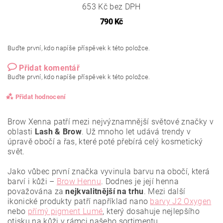
653 Kč bez DPH
790 Kč
Buďte první, kdo napíše příspěvek k této položce.
Přidat komentář
Buďte první, kdo napíše příspěvek k této položce.
Přidat hodnocení
Brow Xenna patří mezi nejvýznamnější světové značky v
oblasti
Lash & Brow
. Už mnoho let udává trendy v
úpravě obočí a řas, které poté přebírá celý kosmetický
svět.
Jako vůbec první značka vyvinula barvu na obočí, která
barví i kůži –
Brow Hennu
. Dodnes je její henna
považována za
nejkvalitnější
na trhu
. Mezi další
ikonické produkty patří například nano
barvy J2 Oxygen
nebo
přímý pigment Lumé
, který dosahuje nejlepšího
otisku na kůži v rámci našeho sortimentu.