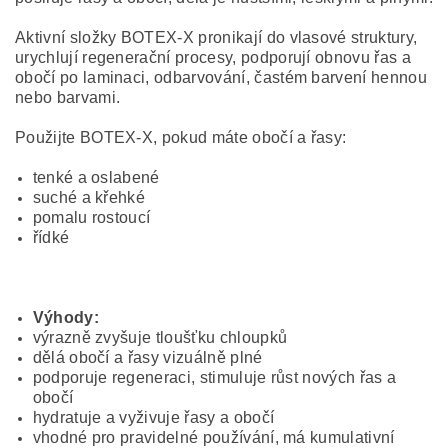
Aktivní složky BOTEX-X pronikají do vlasové struktury,
urychlují regenerační procesy, podporují obnovu řas a
obočí po laminaci, odbarvování, častém barvení hennou
nebo barvami.
Použijte BOTEX-X, pokud máte obočí a řasy:
tenké a oslabené
suché a křehké
pomalu rostoucí
řídké
Výhody:
výrazně zvyšuje tloušťku chloupků
dělá obočí a řasy vizuálně plné
podporuje regeneraci, stimuluje růst nových řas a
obočí
hydratuje a vyživuje řasy a obočí
vhodné pro pravidelné používání,
má kumulativní