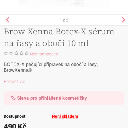
1
z 2
Brow Xenna Botex-X sérum
na řasy a obočí 10 ml
Neohodnoceno
BOTEX-X pečující přípravek na obočí a řasy,
BrowXenna®
Přečíst víc
🏷️ Sleva pro přihlášené kosmetičky
Dostupnost
Není skladem
490 Kč