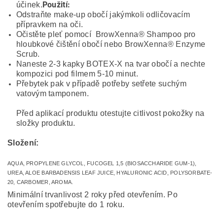
Použití:
účinek.
Odstraňte make-up obočí jakýmkoli odličovacím
přípravkem na oči.
Očistěte pleť pomocí BrowXenna® Shampoo pro
hloubkové čištění obočí nebo BrowXenna® Enzyme
Scrub.
Naneste 2-3 kapky BOTEX-X na tvar obočí a nechte
kompozici pod filmem 5-10 minut.
Přebytek pak v případě potřeby setřete suchým
vatovým tamponem.
Před aplikací produktu otestujte citlivost pokožky na
složky produktu.
Složení:
AQUA, PROPYLENE GLYCOL, FUCOGEL 1,5 (BIOSACCHARIDE GUM-1),
UREA, ALOE BARBADENSIS LEAF JUICE, HYALURONIC ACID, POLYSORBATE-
20, CARBOMER, AROMA.
Minimální trvanlivost 2 roky před otevřením. Po
otevřením spotřebujte do 1 roku.