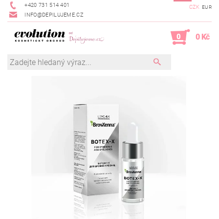
+420 731 514 401
CZK
EUR
INFO@DEPILUJEME.CZ
0
0 Kč