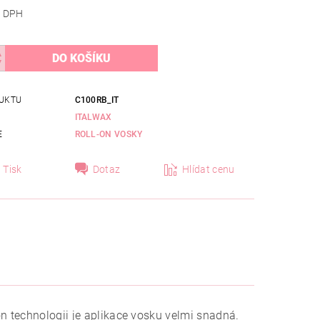
 bez DPH
UKTU
C100RB_IT
ITALWAX
E
ROLL-ON VOSKY
Tisk
Dotaz
Hlídat cenu
n technologii je aplikace vosku velmi snadná.