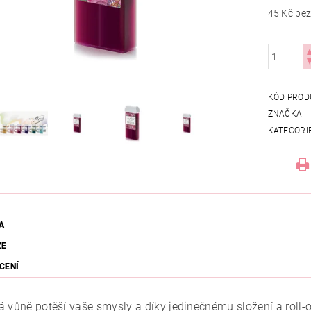
45 Kč
KÓD PROD
ZNAČKA
KATEGORI
A
ZE
CENÍ
á vůně potěší vaše smysly a díky jedinečnému složení a roll-o