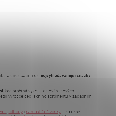
blibu a dnes patří mezi
nejvyhledávanější značky
mi
, kde probíhá vývoj i testování nových
jvětší výrobce depilačního sortimentu v západním
ovce
,
roll-ony
i
samostržné vosky
– které se