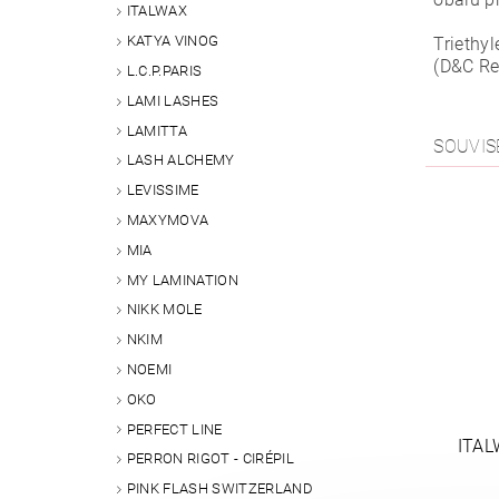
ITALWAX
KATYA VINOG
Triethyl
(D&C Re
L.C.P.PARIS
LAMI LASHES
LAMITTA
SOUVIS
LASH ALCHEMY
LEVISSIME
MAXYMOVA
MIA
MY LAMINATION
NIKK MOLE
NKIM
NOEMI
OKO
PERFECT LINE
ITAL
PERRON RIGOT - CIRÉPIL
PINK FLASH SWITZERLAND