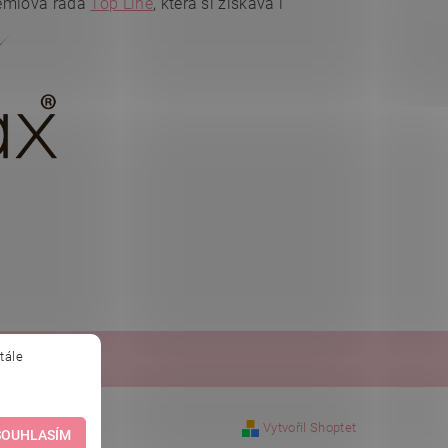
rémiová řada
Top Line
, která si získává i
tále
obchod.sk
Vytvořil Shoptet
SOUHLASÍM