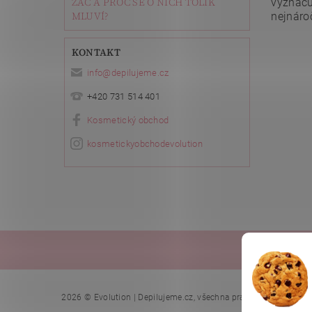
ZAČ A PROČ SE O NICH TOLIK
vyznačuj
MLUVÍ?
nejnároč
Vlože
KONTAKT
info
@
depilujeme.cz
+420 731 514 401
Kosmetický obchod
kosmetickyobchodevolution
Ella Bach
Upr
2026 © Evolution | Depilujeme.cz, všechna práva vyhrazena