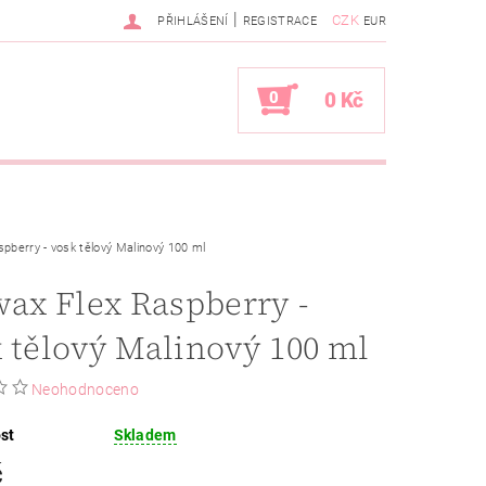
|
CZK
PŘIHLÁŠENÍ
REGISTRACE
EUR
0
0 Kč
spberry - vosk tělový Malinový 100 ml
wax Flex Raspberry -
 tělový Malinový 100 ml
Neohodnoceno
st
Skladem
č