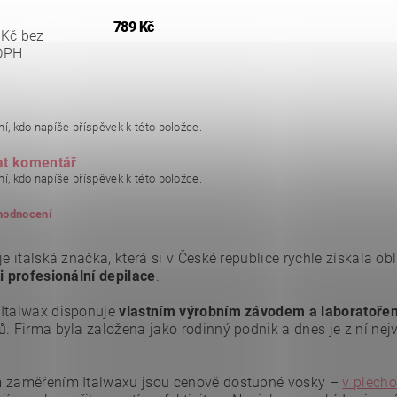
789 Kč
 Kč bez
DPH
í, kdo napíše příspěvek k této položce.
at komentář
í, kdo napíše příspěvek k této položce.
 hodnocení
je italská značka, která si v České republice rychle získala o
i profesionální depilace
.
Italwax disponuje
vlastním výrobním závodem a laboratoře
ů. Firma byla založena jako rodinný podnik a dnes je z ní ne
 zaměřením Italwaxu jsou cenově dostupné vosky –
v plech