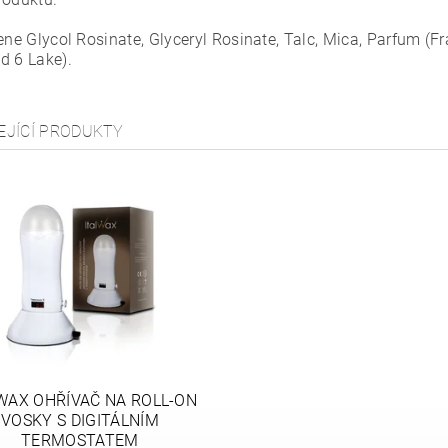
ene Glycol Rosinate, Glyceryl Rosinate, Talc, Mica, Parfum (F
d 6 Lake).
EJÍCÍ PRODUKTY
WAX OHŘÍVAČ NA ROLL-ON
VOSKY S DIGITÁLNÍM
TERMOSTATEM