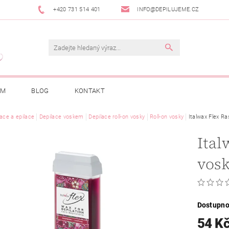
+420 731 514 401
INFO@DEPILUJEME.CZ
AM
BLOG
KONTAKT
lace a epilace
Depilace voskem
Depilace roll-on vosky
Roll-on vosky
Italwax Flex Ra
Ital
vosk
Dostupno
54 K