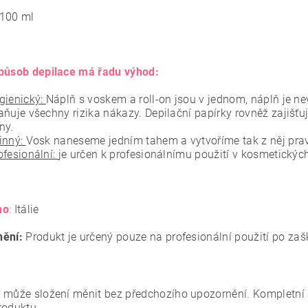
100 ml
působ depilace má řadu výhod:
gienický:
Náplň s voskem a roll-on jsou v jednom, náplň je n
aňuje všechny rizika nákazy. Depilační papírky rovněž zajišťuj
ny.
inný:
Vosk naneseme jedním tahem a vytvoříme tak z něj pravi
ofesionální:
je určen k profesionálnímu použití v kosmetickýc
no
:
Itálie
ění:
Produkt je určený pouze na profesionální použití po zaš
 může složení měnit bez předchozího upozornění. Kompletní 
roduktu.