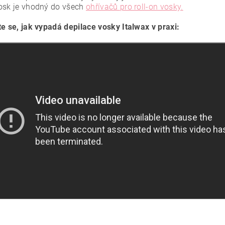
osk je vhodný do všech
ohřívačů pro roll-on vosky.
te se, jak vypadá depilace vosky Italwax v praxi: