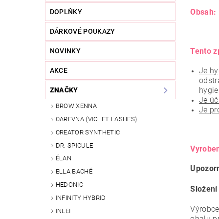
Obsah:
DOPLŇKY
DÁRKOVÉ POUKAZY
Tento z
NOVINKY
Je hy
AKCE
odstr
hygie
ZNAČKY
Je úč
BROW XENNA
Je pr
CAREVNA (VIOLET LASHES)
CREATOR SYNTHETIC
DR. SPICULE
Vyrobe
ÉLAN
Upozorn
ELLA BACHÉ
HEDONIC
Složení
INFINITY HYBRID
Výrobce
INLEI
obalu p