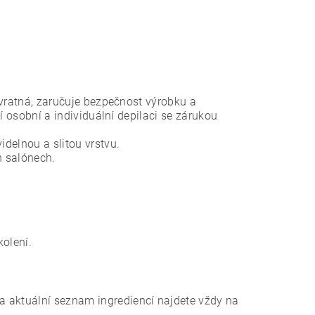
evratná, zaručuje bezpečnost výrobku a
í osobní a individuální depilaci se zárukou
delnou a slitou vrstvu.
h salónech.
kolení.
a aktuální seznam ingrediencí najdete vždy na