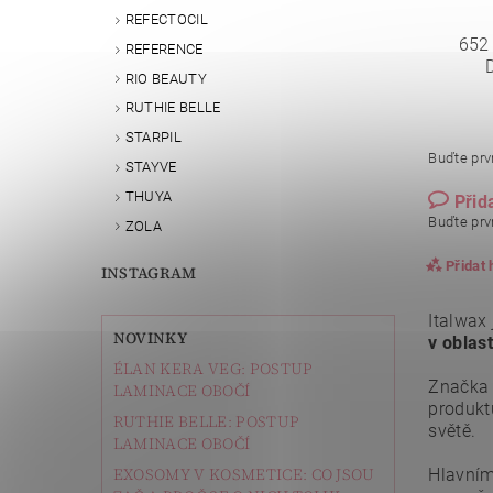
REFECTOCIL
652
REFERENCE
RIO BEAUTY
RUTHIE BELLE
STARPIL
Buďte prvn
STAYVE
THUYA
Přid
Buďte prvn
ZOLA
Přidat
INSTAGRAM
Italwax 
NOVINKY
v oblast
ÉLAN KERA VEG: POSTUP
Značka 
LAMINACE OBOČÍ
produkt
RUTHIE BELLE: POSTUP
světě.
LAMINACE OBOČÍ
EXOSOMY V KOSMETICE: CO JSOU
Hlavním