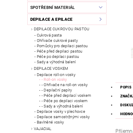
SPOTŘEBNÍ MATERIÁL
DEPILACE A EPILACE
DEPILACE CUKROVOU PASTOU
Cukrová pasta
Ohřívače cukrové pasty
Pomůcky pro depilaci pastou
Péče před depilaci pastou
Péče po depilaci pastou
Sady a výhodná balení
DEPILACE VOSKEM
Depilace roll-on vosky
- Roll-on vosky
- Ohřívače na roll-on vosky
POPIS
- Depilační papíry
- Péče před depilací voskem
ZNAČK
- Péče po depilaci voskem
DISKU
- Sady a výhodná balení
Depilace vosky v plechovce
HODNO
Depilace samostržnými vosky
Bavlněné vosky
VAJACIAL
Příjemn