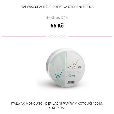
ITALWAX ŠPACHTLE DŘEVĚNÁ STŘEDNÍ 100 KS
54 Kč bez DPH
65 Kč
ITALWAX MONOUSO - DEPILAČNÍ PAPÍRY V KOTOUČI 100 M,
ŠÍŘE 7 CM