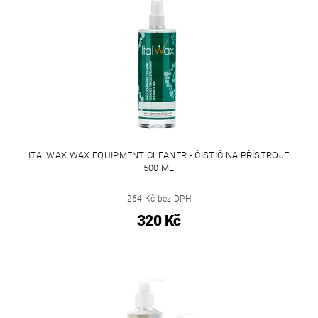
ITALWAX WAX EQUIPMENT CLEANER - ČISTIČ NA PŘÍSTROJE
500 ML
264 Kč bez DPH
320 Kč