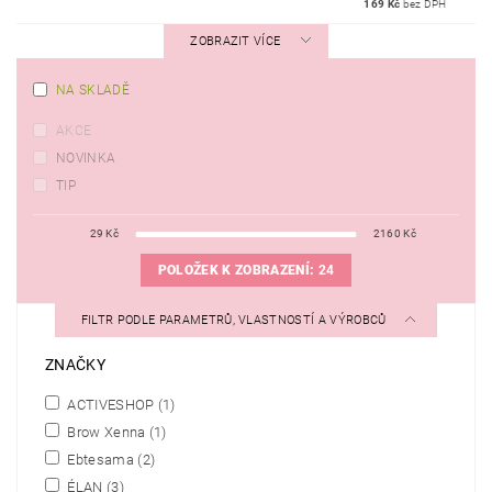
169 Kč
bez DPH
ZOBRAZIT VÍCE
NA SKLADĚ
AKCE
NOVINKA
TIP
29
Kč
2160
Kč
POLOŽEK K ZOBRAZENÍ:
24
FILTR PODLE PARAMETRŮ, VLASTNOSTÍ A VÝROBCŮ
ZNAČKY
ACTIVESHOP
(1)
Brow Xenna
(1)
Ebtesama
(2)
ÉLAN
(3)