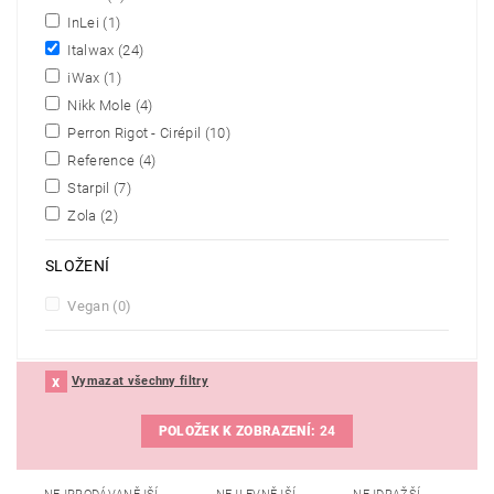
InLei
(1)
Italwax
(24)
iWax
(1)
Nikk Mole
(4)
Perron Rigot - Cirépil
(10)
Reference
(4)
Starpil
(7)
Zola
(2)
SLOŽENÍ
Vegan
(0)
Vymazat všechny filtry
POLOŽEK K ZOBRAZENÍ:
24