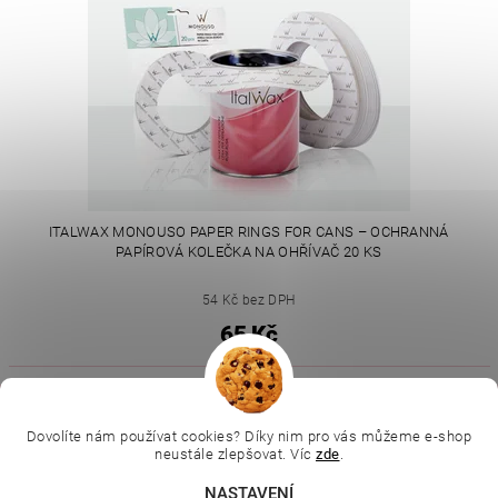
ITALWAX MONOUSO PAPER RINGS FOR CANS – OCHRANNÁ
PAPÍROVÁ KOLEČKA NA OHŘÍVAČ 20 KS
54 Kč bez DPH
65 Kč
|
|
|
Ella Baché
L.C.P. Paris
Kosmetická škola
|
Online kosmetické kurzy
Kozmetickyobchod.sk
Dovolíte nám používat cookies? Díky nim pro vás můžeme e-shop
neustále zlepšovat. Víc
zde
.
NASTAVENÍ