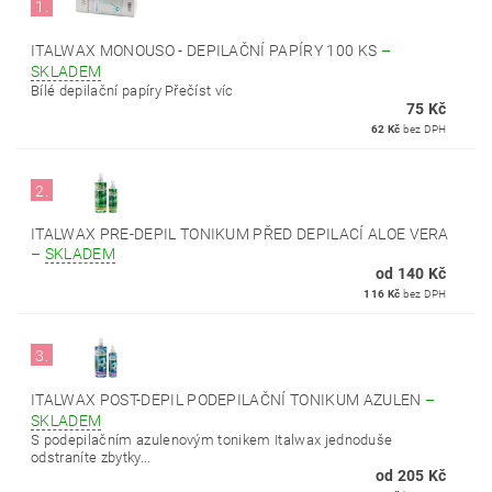
1.
ITALWAX MONOUSO - DEPILAČNÍ PAPÍRY 100 KS
–
SKLADEM
Bílé depilační papíry Přečíst víc
75 Kč
62 Kč
bez DPH
2.
ITALWAX PRE-DEPIL TONIKUM PŘED DEPILACÍ ALOE VERA
–
SKLADEM
od 140 Kč
116 Kč
bez DPH
3.
ITALWAX POST-DEPIL PODEPILAČNÍ TONIKUM AZULEN
–
SKLADEM
S podepilačním azulenovým tonikem Italwax jednoduše
odstraníte zbytky...
od 205 Kč