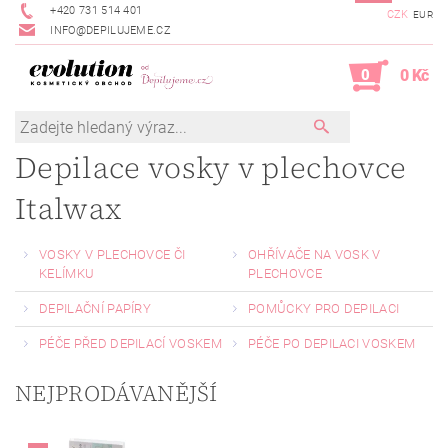
+420 731 514 401
CZK
EUR
INFO@DEPILUJEME.CZ
0
0 Kč
Depilace vosky v plechovce
Italwax
VOSKY V PLECHOVCE ČI
OHŘÍVAČE NA VOSK V
KELÍMKU
PLECHOVCE
DEPILAČNÍ PAPÍRY
POMŮCKY PRO DEPILACI
PÉČE PŘED DEPILACÍ VOSKEM
PÉČE PO DEPILACI VOSKEM
NEJPRODÁVANĚJŠÍ