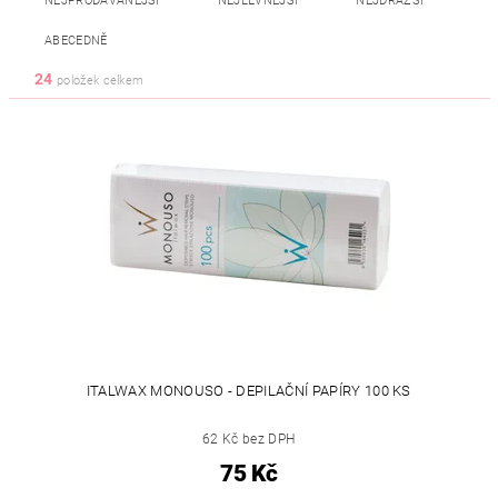
NEJPRODÁVANĚJŠÍ
NEJLEVNĚJŠÍ
NEJDRAŽŠÍ
ABECEDNĚ
24
položek celkem
ITALWAX MONOUSO - DEPILAČNÍ PAPÍRY 100 KS
62 Kč bez DPH
75 Kč