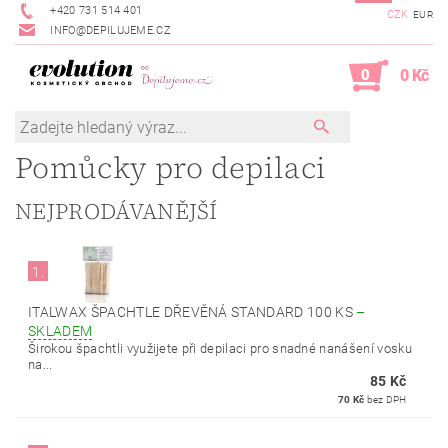
+420 731 514 401
CZK
EUR
INFO@DEPILUJEME.CZ
0
0 Kč
Pomůcky pro depilaci
NEJPRODÁVANĚJŠÍ
1.
ITALWAX ŠPACHTLE DŘEVĚNÁ STANDARD 100 KS
–
SKLADEM
Širokou špachtli využijete při depilaci pro snadné nanášení vosku
na...
85 Kč
70 Kč
bez DPH