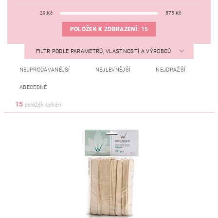
29
Kč
575
Kč
POLOŽEK K ZOBRAZENÍ:
15
FILTR PODLE PARAMETRŮ, VLASTNOSTÍ A VÝROBCŮ
NEJPRODÁVANĚJŠÍ
NEJLEVNĚJŠÍ
NEJDRAŽŠÍ
ABECEDNĚ
15
položek celkem