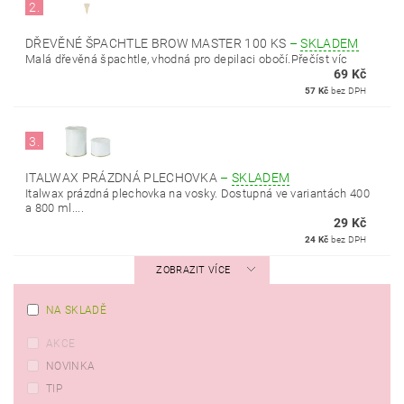
2.
DŘEVĚNÉ ŠPACHTLE BROW MASTER 100 KS
–
SKLADEM
Malá dřevěná špachtle, vhodná pro depilaci obočí.Přečíst víc
69 Kč
57 Kč
bez DPH
3.
ITALWAX PRÁZDNÁ PLECHOVKA
–
SKLADEM
Italwax prázdná plechovka na vosky. Dostupná ve variantách 400
a 800 ml....
29 Kč
24 Kč
bez DPH
ZOBRAZIT VÍCE
NA SKLADĚ
AKCE
NOVINKA
TIP