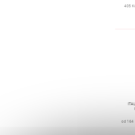
405 K
ITA
od 164