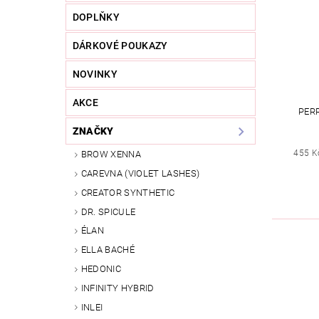
DOPLŇKY
DÁRKOVÉ POUKAZY
NOVINKY
AKCE
PERR
ZNAČKY
455 K
BROW XENNA
CAREVNA (VIOLET LASHES)
CREATOR SYNTHETIC
DR. SPICULE
ÉLAN
ELLA BACHÉ
HEDONIC
INFINITY HYBRID
INLEI