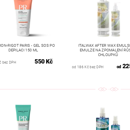
ON-RIGOT PARIS - GEL SOS PO
ITALWAX AFTER WAX EMULSI
DEPILACI 150 ML
EMULZE NA ZPOMALENÍ RŮ
CHLOUPKŮ
550 Kč
č bez DPH
22
od
od 186 Kč bez DPH