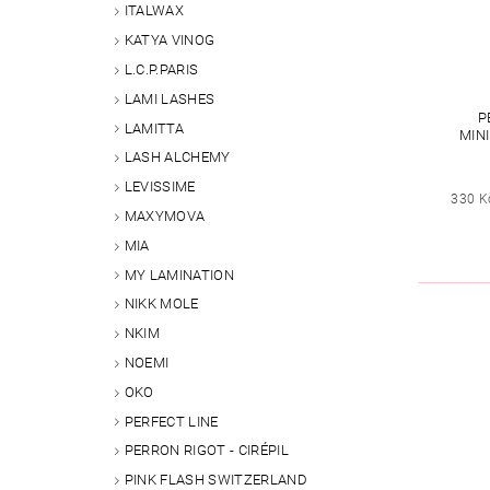
ITALWAX
KATYA VINOG
L.C.P.PARIS
LAMI LASHES
P
LAMITTA
MIN
LASH ALCHEMY
LEVISSIME
330 K
MAXYMOVA
MIA
MY LAMINATION
NIKK MOLE
NKIM
NOEMI
OKO
PERFECT LINE
PERRON RIGOT - CIRÉPIL
PINK FLASH SWITZERLAND