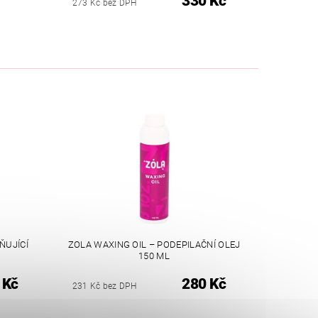
330 Kč
273 Kč bez DPH
ŇUJÍCÍ
ZOLA WAXING OIL – PODEPILAČNÍ OLEJ
L
150 ML
 Kč
280 Kč
231 Kč bez DPH