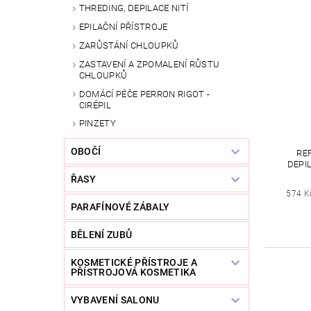
THREDING, DEPILACE NITÍ
EPILAČNÍ PŘÍSTROJE
ZARŮSTÁNÍ CHLOUPKŮ
ZASTAVENÍ A ZPOMALENÍ RŮSTU
CHLOUPKŮ
DOMÁCÍ PÉČE PERRON RIGOT -
CIRÉPIL
PINZETY
OBOČÍ
RE
DEPI
ŘASY
574 K
PARAFÍNOVÉ ZÁBALY
BĚLENÍ ZUBŮ
KOSMETICKÉ PŘÍSTROJE A
PŘÍSTROJOVÁ KOSMETIKA
VYBAVENÍ SALONU