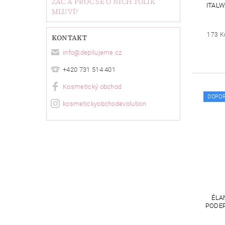
ZAČ A PROČ SE O NICH TOLIK
ITALW
MLUVÍ?
173 K
KONTAKT
info
@
depilujeme.cz
+420 731 514 401
Kosmetický obchod
DOPO
kosmetickyobchodevolution
ÉLA
PODEP