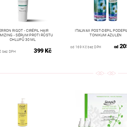
ERRON RIGOT - CIRÉPIL HAIR
ITALWAX POST-DEPIL PODEPI
IMIZING - SÉRUM PROTI RŮSTU
TONIKUM AZULEN
CHLUPŮ 30 ML
20
od
od 169 Kč bez DPH
399 Kč
č bez DPH