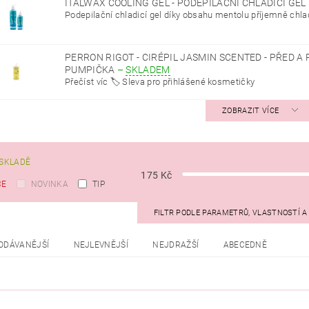
ITALWAX COOLING GEL - PODEPILAČNÍ CHLADICÍ GEL
Podepilační chladicí gel díky obsahu mentolu příjemně chladí
PERRON RIGOT - CIRÉPIL JASMIN SCENTED - PŘED A P
PUMPIČKA
–
SKLADEM
Přečíst víc 🏷️ Sleva pro přihlášené kosmetičky
ZOBRAZIT VÍCE
SKLADĚ
175
Kč
CE
NOVINKA
TIP
FILTR PODLE PARAMETRŮ, VLASTNOSTÍ 
ODÁVANĚJŠÍ
NEJLEVNĚJŠÍ
NEJDRAŽŠÍ
ABECEDNĚ