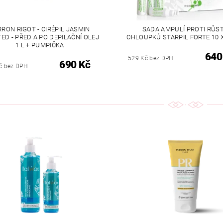
RRON RIGOT - CIRÉPIL JASMIN
SADA AMPULÍ PROTI RŮS
ED - PŘED A PO DEPILAČNÍ OLEJ
CHLOUPKŮ STARPIL FORTE 10 X
1 L + PUMPIČKA
640
529 Kč bez DPH
690 Kč
č bez DPH