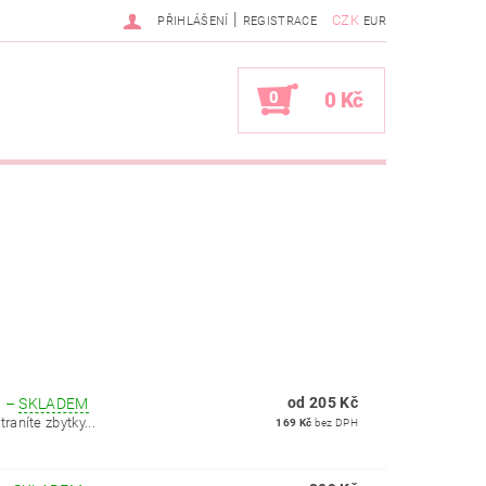
|
CZK
PŘIHLÁŠENÍ
REGISTRACE
EUR
0
0 Kč
m
od 205 Kč
N
–
SKLADEM
aníte zbytky...
169 Kč
bez DPH