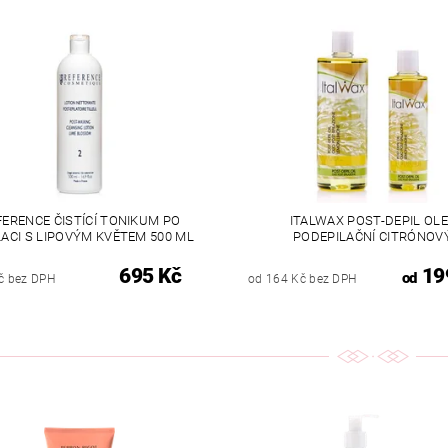
FERENCE ČISTÍCÍ TONIKUM PO
ITALWAX POST-DEPIL OL
LACI S LIPOVÝM KVĚTEM 500 ML
PODEPILAČNÍ CITRÓNOV
695 Kč
19
od
č bez DPH
od 164 Kč bez DPH