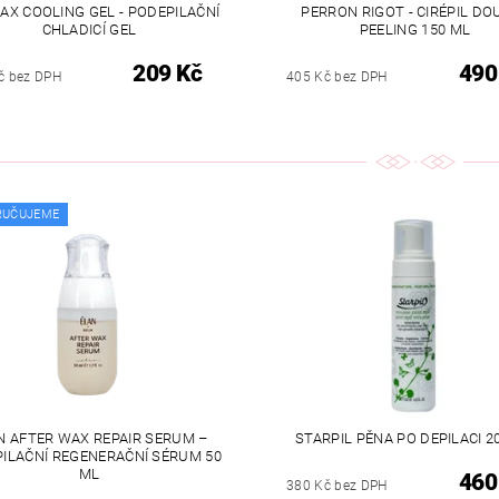
AX COOLING GEL - PODEPILAČNÍ
PERRON RIGOT - CIRÉPIL DO
CHLADICÍ GEL
PEELING 150 ML
209 Kč
490
č bez DPH
405 Kč bez DPH
RUČUJEME
N AFTER WAX REPAIR SERUM –
STARPIL PĚNA PO DEPILACI 2
ILAČNÍ REGENERAČNÍ SÉRUM 50
ML
460
380 Kč bez DPH