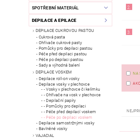
2.
SPOTŘEBNÍ MATERIÁL
DEPILACE A EPILACE
DEPILACE CUKROVOU PASTOU
3.
Cukrová pasta
Ohřívače cukrové pasty
Pomůcky pro depilaci pastou
Péče před depilaci pastou
Péče po depilaci pastou
Sady a výhodná balení
DEPILACE VOSKEM
NA 
Depilace roll-on vosky
AK
Depilace vosky v plechovce
- Vosky v plechovce či kelímku
- Ohřívače na vosk v plechovce
- Depilační papíry
- Pomůcky pro depilaci
NEJPR
- Péče před depilací voskem
- Péče po depilaci voskem
Depilace samostržnými vosky
Bavlněné vosky
VAJACIAL