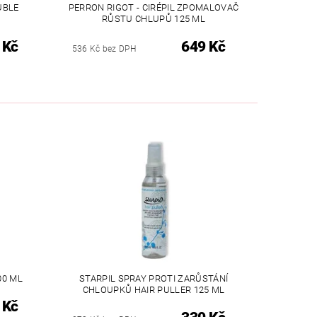
UBLE
PERRON RIGOT - CIRÉPIL ZPOMALOVAČ
RŮSTU CHLUPŮ 125 ML
 Kč
649 Kč
536 Kč bez DPH
00 ML
STARPIL SPRAY PROTI ZARŮSTÁNÍ
CHLOUPKŮ HAIR PULLER 125 ML
 Kč