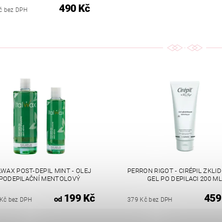
490 Kč
č bez DPH
LWAX POST-DEPIL MINT - OLEJ
PERRON RIGOT - CIRÉPIL ZKLID
PODEPILAČNÍ MENTOLOVÝ
GEL PO DEPILACI 200 M
199 Kč
459
od
 Kč bez DPH
379 Kč bez DPH