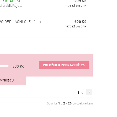
209 Kč
–
SKLADEM
 a zklidňuje...
173 Kč
bez DPH
O DEPILAČNÍ OLEJ 1 L +
690 Kč
570 Kč
bez DPH
POLOŽEK K ZOBRAZENÍ:
26
930
Kč
A VÝROBCŮ
1
2
1
2
26
Stránka
z
-
položek celkem