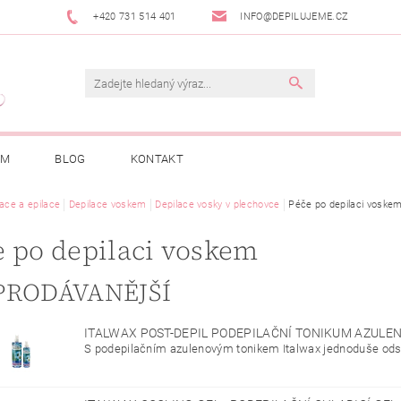
+420 731 514 401
INFO@DEPILUJEME.CZ
AM
BLOG
KONTAKT
lace a epilace
Depilace voskem
Depilace vosky v plechovce
Péče po depilaci voske
e po depilaci voskem
PRODÁVANĚJŠÍ
ITALWAX POST-DEPIL PODEPILAČNÍ TONIKUM AZULE
S podepilačním azulenovým tonikem Italwax jednoduše odstr