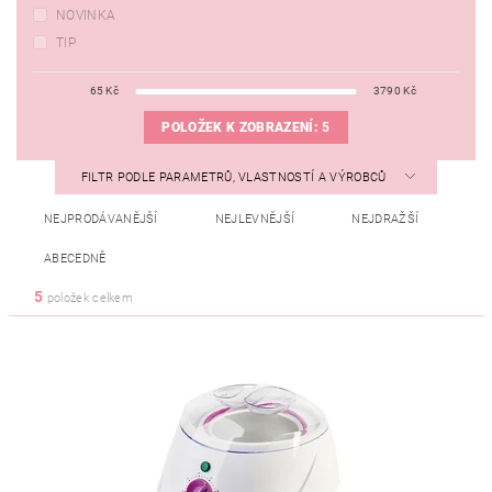
NOVINKA
TIP
65
Kč
3790
Kč
POLOŽEK K ZOBRAZENÍ:
5
FILTR PODLE PARAMETRŮ, VLASTNOSTÍ A VÝROBCŮ
NEJPRODÁVANĚJŠÍ
NEJLEVNĚJŠÍ
NEJDRAŽŠÍ
ABECEDNĚ
5
položek celkem