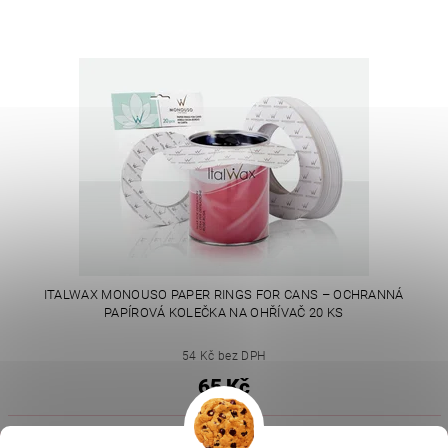
ITALWAX MONOUSO PAPER RINGS FOR CANS – OCHRANNÁ
PAPÍROVÁ KOLEČKA NA OHŘÍVAČ 20 KS
54 Kč bez DPH
65 Kč