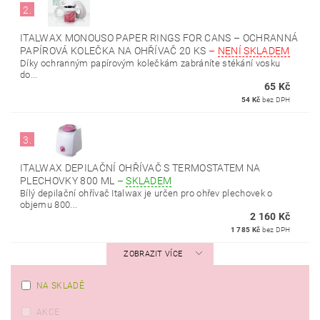
2.
ITALWAX MONOUSO PAPER RINGS FOR CANS – OCHRANNÁ
PAPÍROVÁ KOLEČKA NA OHŘÍVAČ 20 KS
–
NENÍ SKLADEM
Díky ochranným papírovým kolečkám zabráníte stékání vosku
do...
65 Kč
54 Kč
bez DPH
3.
ITALWAX DEPILAČNÍ OHŘÍVAČ S TERMOSTATEM NA
PLECHOVKY 800 ML
–
SKLADEM
Bílý depilační ohřívač Italwax je určen pro ohřev plechovek o
objemu 800...
2 160 Kč
1 785 Kč
bez DPH
ZOBRAZIT VÍCE
NA SKLADĚ
AKCE