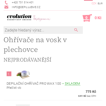
+420 731 514 401
CZK
EUR
INFO@DEPILUJEME.CZ
0
0 Kč
Ohřívače na vosk v
plechovce
NEJPRODÁVANĚJŠÍ
1.
DEPILAČNÍ OHŘÍVAČ PRO WAX 100
–
SKLADEM
Přečíst víc
775 Kč
641 Kč
bez DPH