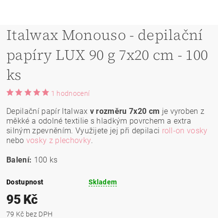
Italwax Monouso - depilační
papíry LUX 90 g 7x20 cm - 100
ks
1 hodnocení
Depilační papír Italwax
v rozměru 7x20 cm
je vyroben z
měkké a odolné textilie s hladkým povrchem a extra
silným zpevněním. Využijete jej při depilaci
roll-on vosky
nebo
vosky z plechovky
.
Balení:
100 ks
Dostupnost
Skladem
95 Kč
79 Kč bez DPH