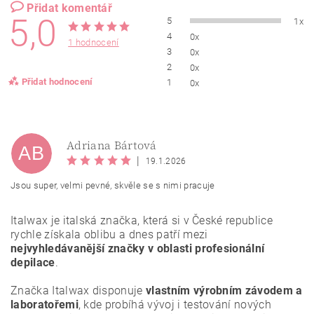
Přidat komentář
5,0
5
1x
4
0x
1 hodnocení
3
0x
2
0x
Přidat hodnocení
1
0x
Adriana Bártová
AB
|
19.1.2026
Jsou super, velmi pevné, skvěle se s nimi pracuje
Italwax je italská značka, která si v České republice
rychle získala oblibu a dnes patří mezi
nejvyhledávanější značky v oblasti profesionální
depilace
.
Značka Italwax disponuje
vlastním výrobním závodem a
Vložením hodnocení souhlasíte se
zásadami ochrany
laboratořemi
, kde probíhá vývoj i testování nových
osobních údajů
.