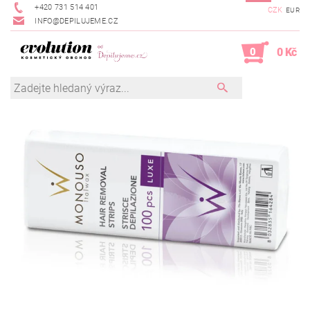
+420 731 514 401
CZK
EUR
INFO@DEPILUJEME.CZ
0
0 Kč