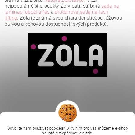
nejpopulárnější produkty Zoly patří stříbrná
sada na
laminaci obočí a řas
a
proteinová sada na lash
lifting
.
Zola je známá svou charakteristickou růžovou
barvou a cenovou dostupností svých produktů.
Vložením hodnocení souhlasíte se
zásadami ochrany
osobních údajů
.
|
|
|
Ella Baché
L.C.P. Paris
Kosmetická škola
|
Dovolíte nám používat cookies? Díky nim pro vás můžeme e-shop
Online kosmetické kurzy
Kozmetickyobchod.sk
neustále zlepšovat. Víc
zde
.