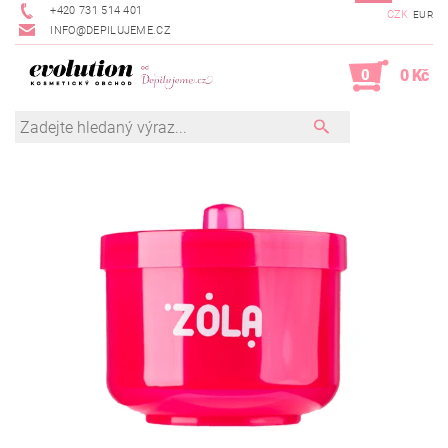
+420 731 514 401
CZK
EUR
INFO@DEPILUJEME.CZ
0
0 Kč