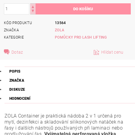
KÓD PRODUKTU
13564
ZNAČKA
ZOLA
KATEGORIE
POMŮCKY PRO LASH LIFTING
Dotaz
Hlídat cenu
POPIS
ZNAČKA
DISKUZE
HODNOCENÍ
ZOLA Container je praktická nádoba 2 v 1 určená pro
mytí, dezinfekci a skladování silikonových natáček na
řasy i dalších nástrojů používaných při laminaci nebo
prodlužování řas.
Vyjímatelná perforovaná vložka