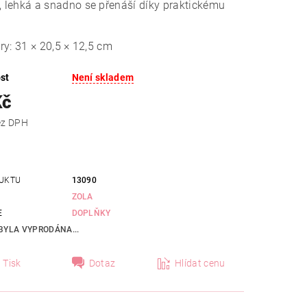
, lehká a snadno se přenáší díky praktickému
y: 31 × 20,5 × 12,5 cm
st
Není skladem
Kč
 Kč bez DPH
UKTU
13090
ZOLA
E
DOPLŇKY
BYLA VYPRODÁNA...
Tisk
Dotaz
Hlídat cenu