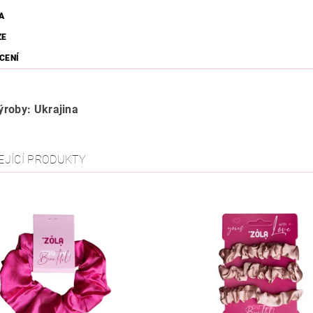
A
ZE
CENÍ
roby: Ukrajina
EJÍCÍ PRODUKTY