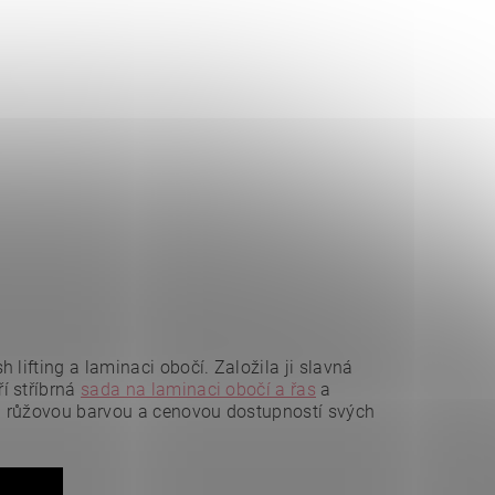
lifting a laminaci obočí. Založila ji slavná
í stříbrná
sada na laminaci obočí a řas
a
u růžovou barvou a cenovou dostupností svých