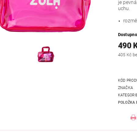
je pevná
uchu.
rozměr
Dostupno
490 
405
KÓD PROD
ZNAČKA
KATEGORI
POLOŽKA 