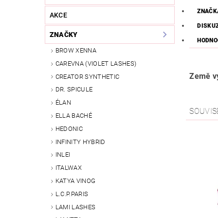
ZNAČK
AKCE
DISKU
ZNAČKY
HODNO
BROW XENNA
CAREVNA (VIOLET LASHES)
Země vý
CREATOR SYNTHETIC
DR. SPICULE
ÉLAN
SOUVIS
ELLA BACHÉ
HEDONIC
INFINITY HYBRID
INLEI
ITALWAX
KATYA VINOG
L.C.P.PARIS
LAMI LASHES