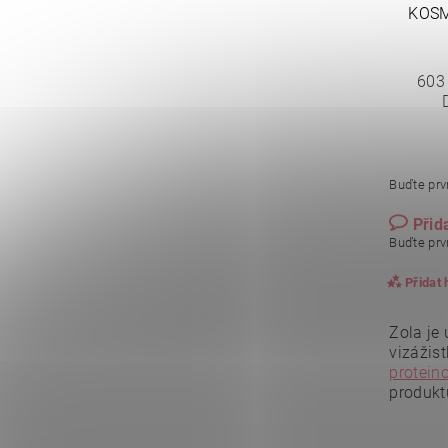
KOSM
603
Buďte prvn
Přid
Buďte prvn
Přidat
Zola je 
vizážis
proteino
produkt