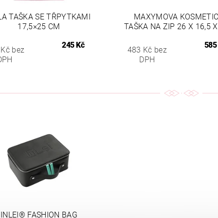
LA TAŠKA SE TŘPYTKAMI
MAXYMOVA KOSMETI
17,5×25 CM
TAŠKA NA ZIP 26 X 16,5 
245 Kč
585
 Kč bez
483 Kč bez
DPH
DPH
INLEI® FASHION BAG