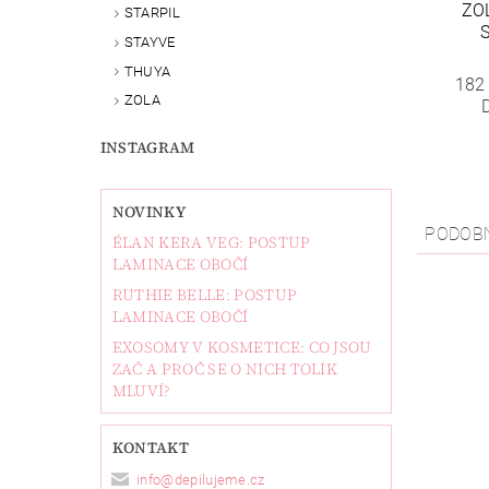
ZO
STARPIL
STAYVE
THUYA
182
ZOLA
INSTAGRAM
NOVINKY
PODOB
ÉLAN KERA VEG: POSTUP
LAMINACE OBOČÍ
RUTHIE BELLE: POSTUP
LAMINACE OBOČÍ
EXOSOMY V KOSMETICE: CO JSOU
ZAČ A PROČ SE O NICH TOLIK
MLUVÍ?
KONTAKT
info
@
depilujeme.cz