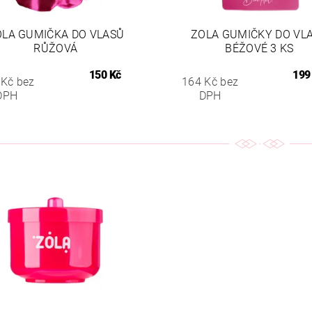
OLA GUMIČKA DO VLASŮ
ZOLA GUMIČKY DO VL
RŮŽOVÁ
BÉŽOVÉ 3 KS
150 Kč
199
 Kč bez
164 Kč bez
DPH
DPH