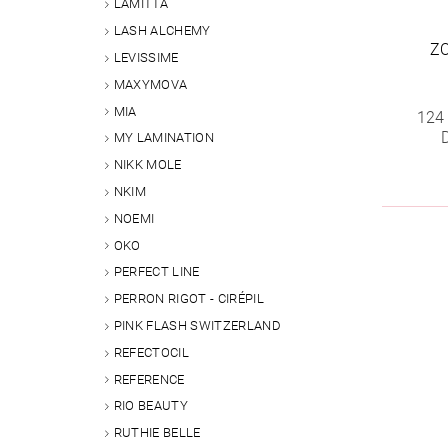
LAMITTA
LASH ALCHEMY
Z
LEVISSIME
MAXYMOVA
MIA
124
MY LAMINATION
NIKK MOLE
NKIM
NOEMI
OKO
PERFECT LINE
PERRON RIGOT - CIRÉPIL
PINK FLASH SWITZERLAND
REFECTOCIL
REFERENCE
RIO BEAUTY
RUTHIE BELLE