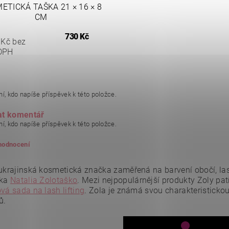
ETICKÁ TAŠKA 21 × 16 × 8
CM
730 Kč
 Kč bez
DPH
í, kdo napíše příspěvek k této položce.
at komentář
í, kdo napíše příspěvek k této položce.
 hodnocení
ukrajinská kosmetická značka zaměřená na barvení obočí, lash 
tka
Natalia Zolotaško
.
Mezi nejpopulárnější produkty Zoly patř
vá sada na lash lifting
.
Zola je známá svou charakteristicko
ů.