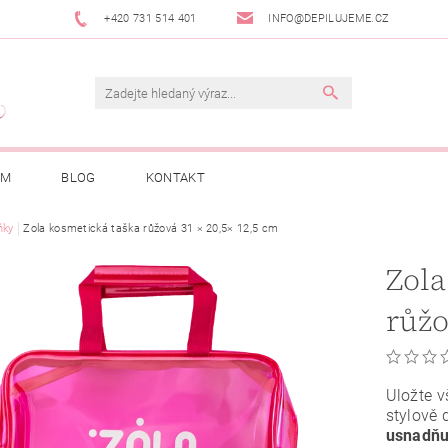
+420 731 514 401
INFO@DEPILUJEME.CZ
AM
BLOG
KONTAKT
ňky
Zola kosmetická taška růžová 31 × 20,5× 12,5 cm
Zola
růžo
Uložte v
stylově 
usnadňuj