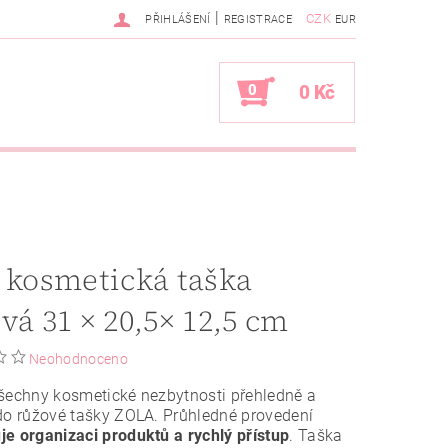
|
CZK
PŘIHLÁŠENÍ
REGISTRACE
EUR
0
0 Kč
 kosmetická taška
vá 31 × 20,5× 12,5 cm
Neohodnoceno
šechny kosmetické nezbytnosti přehledně a
do růžové tašky ZOLA. Průhledné provedení
e organizaci produktů a rychlý přístup
. Taška