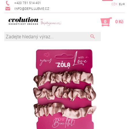
+420 731 514 401
CZK
EUR
INFO@DEPILUJEME.CZ
0
0 Kč