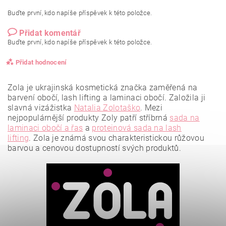
Buďte první, kdo napíše příspěvek k této položce.
Přidat komentář
Buďte první, kdo napíše příspěvek k této položce.
Přidat hodnocení
Zola je ukrajinská kosmetická značka zaměřená na
barvení obočí, lash lifting a laminaci obočí. Založila ji
slavná vizážistka
Natalia Zolotaško
.
Mezi
nejpopulárnější produkty Zoly patří stříbrná
sada na
laminaci obočí a řas
a
proteinová sada na lash
lifting
.
Zola je známá svou charakteristickou růžovou
barvou a cenovou dostupností svých produktů.
Vložením hodnocení souhlasíte se
zásadami ochrany
osobních údajů
.