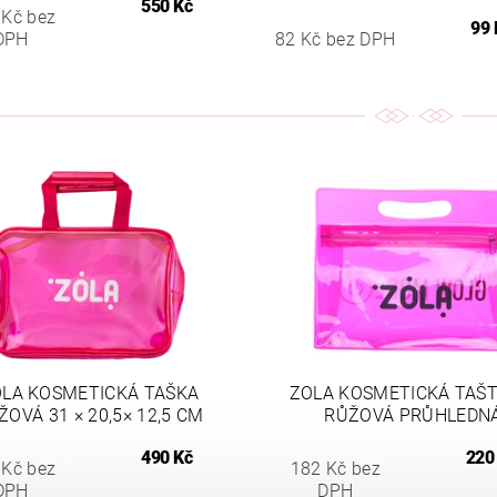
550 Kč
 Kč bez
99 
DPH
82 Kč bez DPH
LA KOSMETICKÁ TAŠKA
ZOLA KOSMETICKÁ TAŠT
ŽOVÁ 31 × 20,5× 12,5 CM
RŮŽOVÁ PRŮHLEDN
490 Kč
220
 Kč bez
182 Kč bez
DPH
DPH