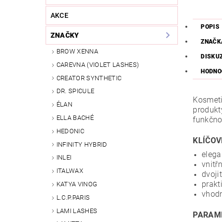
AKCE
POPIS
ZNAČKY
ZNAČK
BROW XENNA
DISKU
CAREVNA (VIOLET LASHES)
HODNO
CREATOR SYNTHETIC
DR. SPICULE
Kosmeti
ÉLAN
produkt
ELLA BACHÉ
funkčnos
HEDONIC
KLÍČOV
INFINITY HYBRID
elega
INLEI
vnitř
ITALWAX
dvoji
prakt
KATYA VINOG
vhodn
L.C.P.PARIS
LAMI LASHES
PARAM