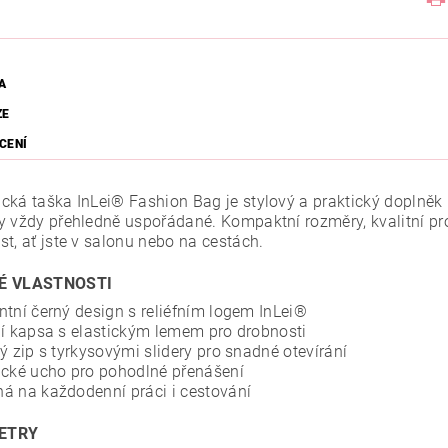
A
ZE
CENÍ
cká taška InLei® Fashion Bag je stylový a praktický doplněk 
y vždy přehledně uspořádané. Kompaktní rozměry, kvalitní pro
t, ať jste v salonu nebo na cestách.
É VLASTNOSTI
ntní černý design s reliéfním logem InLei®
ní kapsa s elastickým lemem pro drobnosti
tý zip s tyrkysovými slidery pro snadné otevírání
ické ucho pro pohodlné přenášení
á na každodenní práci i cestování
ETRY