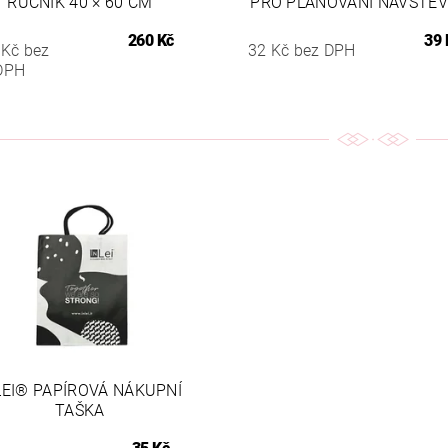
RUČNÍK 40 × 60 CM
PRO PLÁNOVÁNÍ NÁVŠTĚV
260 Kč
39 
 Kč bez
32 Kč bez DPH
DPH
LEI® PAPÍROVÁ NÁKUPNÍ
TAŠKA