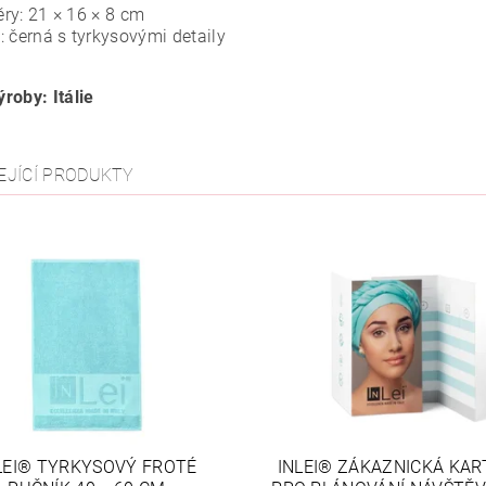
ry: 21 × 16 × 8 cm
: černá s tyrkysovými detaily
roby: Itálie
EJÍCÍ PRODUKTY
LEI® TYRKYSOVÝ FROTÉ
INLEI® ZÁKAZNICKÁ KAR