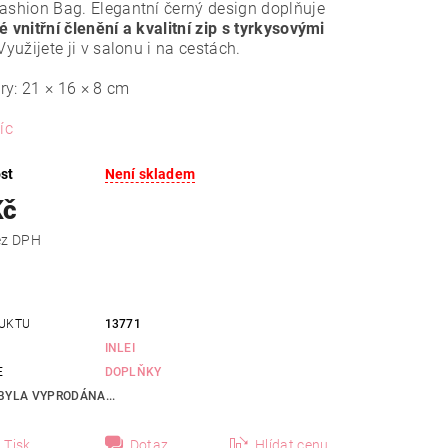
ashion Bag. Elegantní černý design doplňuje
é vnitřní členění a kvalitní zip s tyrkysovými
 Využijete ji v salonu i na cestách.
ry: 21 × 16 × 8 cm
íc
st
Není skladem
Kč
 Kč bez DPH
UKTU
13771
INLEI
E
DOPLŇKY
BYLA VYPRODÁNA...
Tisk
Dotaz
Hlídat cenu