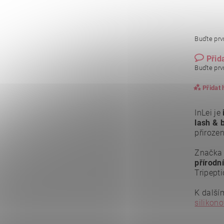
Buďte prvn
Přid
Buďte prvn
Přidat
InLei je
lash & 
přirozen
Značka 
přírodní
Tripepti
K další
silikon
Vlože