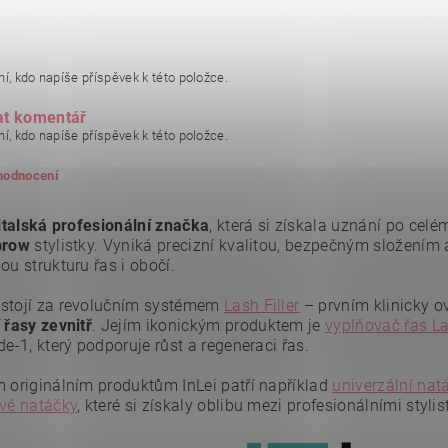
í, kdo napíše příspěvek k této položce.
at komentář
í, kdo napíše příspěvek k této položce.
 hodnocení
italská profesionální značka
, která si získala uznání po ce
brow
stylistky. Vyniká precizní kvalitou, bezpečným složením 
ou strukturu řas i obočí.
stojí za revolučním systémem
Lash Filler
– prvním klinicky o
 řasy zevnitř
. Jejím ikonickým produktem je
vyplňovač řas La
de-1, který podporuje růst a regeneraci řas.
m originálním produktům InLei patří například
univerzální na
ové natáčky
, které si získaly oblibu mezi profesionálními styli
ním hodnocení souhlasíte se
zásadami ochrany osobních údajů
.