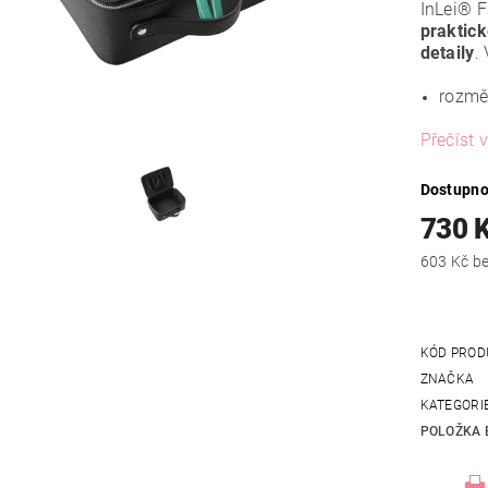
InLei® F
praktick
detaily
.
rozmě
Přečíst v
Dostupno
730 
603
KÓD PROD
ZNAČKA
KATEGORI
POLOŽKA 