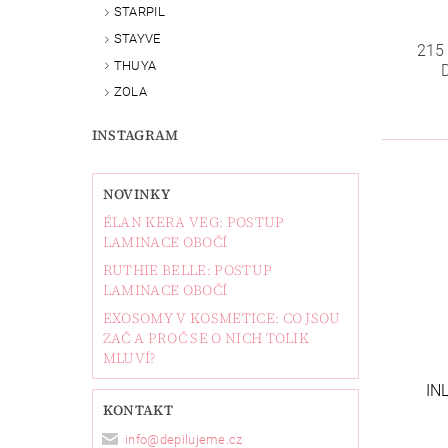
STARPIL
STAYVE
215
THUYA
ZOLA
INSTAGRAM
NOVINKY
ÉLAN KERA VEG: POSTUP
LAMINACE OBOČÍ
RUTHIE BELLE: POSTUP
LAMINACE OBOČÍ
EXOSOMY V KOSMETICE: CO JSOU
ZAČ A PROČ SE O NICH TOLIK
MLUVÍ?
IN
KONTAKT
info
@
depilujeme.cz