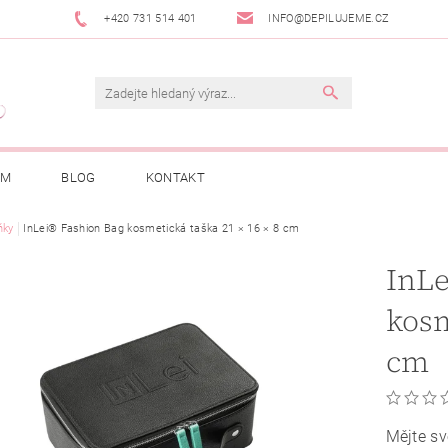
+420 731 514 401
INFO@DEPILUJEME.CZ
AM
BLOG
KONTAKT
ňky
InLei® Fashion Bag kosmetická taška 21 × 16 × 8 cm
InLe
kosm
cm
Mějte sv