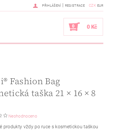
|
CZK
PŘIHLÁŠENÍ
REGISTRACE
EUR
0
0 Kč
i® Fashion Bag
etická taška 21 × 16 × 8
Neohodnoceno
é produkty vždy po ruce s kosmetickou taškou