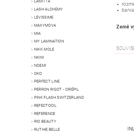
LAMITTA
rozmě
LASH ALCHEMY
barva
LEVISSIME
MAXYMOVA
Země vý
MIA
MY LAMINATION
SOUVIS
NIKK MOLE
NKIM
NOEMI
OKO
PERFECT LINE
PERRON RIGOT - CIRÉPIL
PINK FLASH SWITZERLAND
REFECTOCIL
REFERENCE
RIO BEAUTY
IN
RUTHIE BELLE