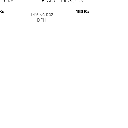
 20 KS
LETÁKY 21 × 29,7 CM
Kč
180 Kč
149 Kč bez
DPH