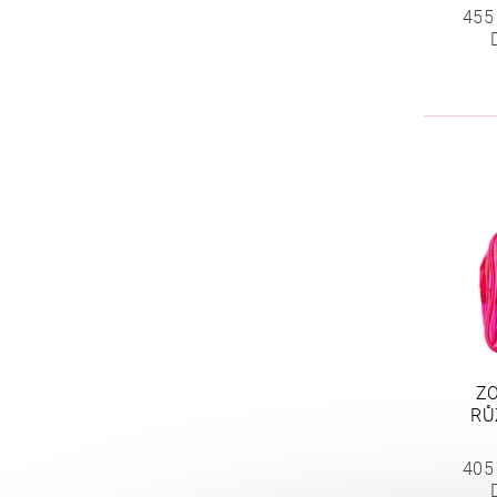
455
ZO
RŮ
405