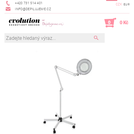
+420 731 514 401
CZK
EUR
INFO@DEPILUJEME.CZ
0
0 Kč