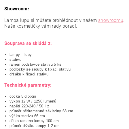
Showroom:
Lampa lupu si můžete prohlédnout v našem
showroomu
.
Naše kosmetičky vám rady poradí.
Souprava se skládá z:
lampy – lupy
stativu
ramen podstavce stativu 5 ks
podložky se šrouby k fixaci stativu
držáku k fixaci stativu
Technické parametry:
čočka 5 dioptrií
výkon 12 W / 1250 lumenů
napětí 220-240 / 50 Hz
průměr pětiramenné základny 68 cm
výška stativu 66 cm
délka ramena lampy 100 cm
průměr držáku lampy 1,2 cm