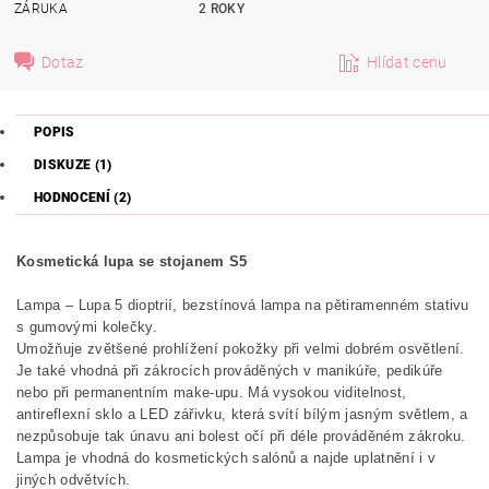
ZÁRUKA
2 ROKY
Dotaz
Hlídat cenu
POPIS
DISKUZE (1)
HODNOCENÍ (2)
Kosmetická lupa se stojanem S5
Lampa – Lupa 5 dioptrií, bezstínová lampa na pětiramenném stativu
s gumovými kolečky.
Umožňuje zvětšené prohlížení pokožky při velmi dobrém osvětlení.
Je také vhodná při zákrocích prováděných v manikúře, pedikúře
nebo při permanentním make-upu. Má vysokou viditelnost,
antireflexní sklo a LED zářivku, která svítí bílým jasným světlem, a
nezpůsobuje tak únavu ani bolest očí při déle prováděném zákroku.
Lampa je vhodná do kosmetických salónů a najde uplatnění i v
jiných odvětvích.