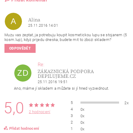
Alina
A
25.11.2016 14:01
Muzu vas zeptat, ja potrebuju koupit kosmetickou lupu se stojanem (5
kosm.lup), kdyz prijedu dneska, budete mit to zbozi skladem?
ODPOVĚDĚT
Re:
ZÁKAZNICKÁ PODPORA
ZD
DEPILUJEME.CZ
25.11.2016 19:51
Ano, máme jí skladem a můžete si jí hned vyzvednout.
5,0
5
2x
4
0x
2 hodnocení
3
0x
2
0x
Přidat hodnocení
1
0x