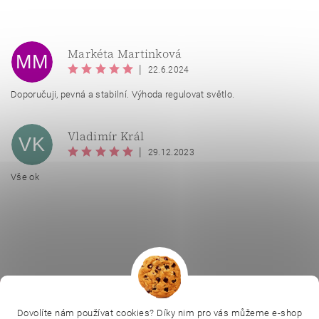
Markéta Martinková
MM
|
22.6.2024
Doporučuji, pevná a stabilní. Výhoda regulovat světlo.
Vladimír Král
VK
|
29.12.2023
Vše ok
Vložením hodnocení souhlasíte se
zásadami ochrany
osobních údajů
.
|
|
|
Ella Baché
L.C.P. Paris
Kosmetická škola
|
Dovolíte nám používat cookies? Díky nim pro vás můžeme e-shop
Online kosmetické kurzy
Kozmetickyobchod.sk