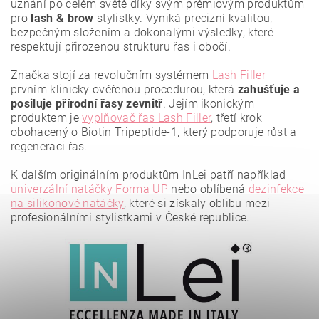
uznání po celém světě díky svým prémiovým produktům
pro
lash & brow
stylistky. Vyniká precizní kvalitou,
bezpečným složením a dokonalými výsledky, které
respektují přirozenou strukturu řas i obočí.
Značka stojí za revolučním systémem
Lash Filler
–
prvním klinicky ověřenou procedurou, která
zahušťuje a
posiluje přírodní řasy zevnitř
. Jejím ikonickým
produktem je
vyplňovač řas Lash Filler
, třetí krok
obohacený o Biotin Tripeptide-1, který podporuje růst a
regeneraci řas.
K dalším originálním produktům InLei patří například
Vložením hodnocení souhlasíte se
zásadami ochrany
osobních údajů
.
univerzální natáčky Forma UP
nebo oblíbená
dezinfekce
na silikonové natáčky
, které si získaly oblibu mezi
profesionálními stylistkami v České republice.