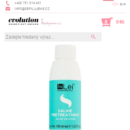
+420 731 514 401
CZK
EUR
INFO@DEPILUJEME.CZ
0
0 Kč