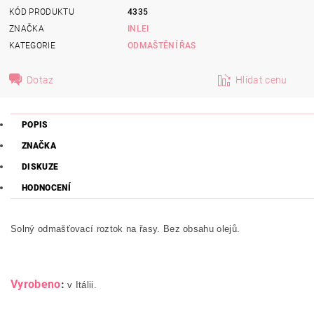
KÓD PRODUKTU
4335
ZNAČKA
INLEI
KATEGORIE
ODMAŠTĚNÍ ŘAS
Dotaz
Hlídat cenu
POPIS
ZNAČKA
DISKUZE
HODNOCENÍ
Solný odmašťovací roztok na řasy. Bez obsahu olejů.
Vyrobeno
:
v Itálii.