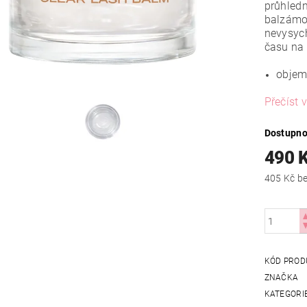
průhledn
balzámov
nevysych
času na 
objem
Přečíst v
Dostupno
490 
405
KÓD PROD
ZNAČKA
KATEGORI