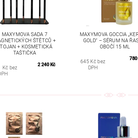
MAXYMOVA SADA 7
MAXYMOVA GOCCIA „KE
GNETICKÝCH ŠTĚTCŮ +
GOLD“ – SÉRUM NA ŘA
TOJAN + KOSMETICKÁ
OBOČÍ 15 ML
TAŠTIČKA
780
645 Kč bez
2 240 Kč
1 Kč bez
DPH
DPH