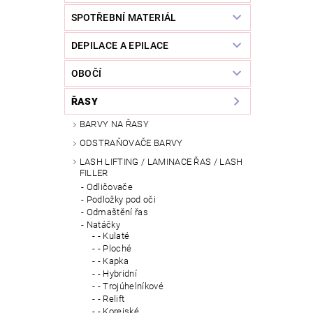
SPOTŘEBNÍ MATERIÁL
DEPILACE A EPILACE
OBOČÍ
ŘASY
BARVY NA ŘASY
ODSTRAŇOVAČE BARVY
LASH LIFTING / LAMINACE ŘAS / LASH
FILLER
Odličovače
Podložky pod oči
Odmaštění řas
Natáčky
- Kulaté
- Ploché
- Kapka
- Hybridní
- Trojúhelníkové
- Relift
- Korejské