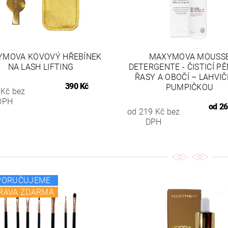
YMOVA KOVOVÝ HŘEBÍNEK
MAXYMOVA MOUSS
NA LASH LIFTING
DETERGENTE - ČISTICÍ P
ŘASY A OBOČÍ – LAHVIČ
390 Kč
PUMPIČKOU
 Kč bez
DPH
od
26
od 219 Kč bez
DPH
PORUČUJEME
RAVA ZDARMA