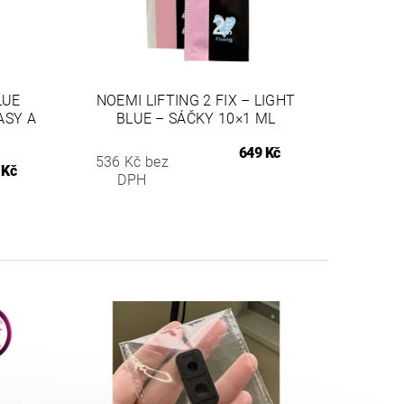
LUE
NOEMI LIFTING 2 FIX – LIGHT
ASY A
BLUE – SÁČKY 10×1 ML
649 Kč
536 Kč bez
 Kč
DPH