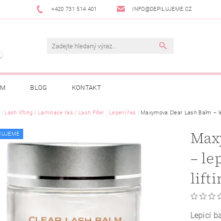
+420 731 514 401
INFO@DEPILUJEME.CZ
AM
BLOG
KONTAKT
Lash lifting / Laminace řas / Lash Filler
Lepení řas
Maxymova Clear Lash Balm – lep
Max
ČUJEME
– le
lift
Lepicí 