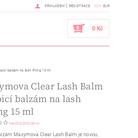
|
CZK
PŘIHLÁŠENÍ
REGISTRACE
EUR
0
0 Kč
icí balzám na lash lifting 15 ml
ymova Clear Lash Balm
picí balzám na lash
ing 15 ml
Neohodnoceno
balzám Maxymova Clear Lash Balm je novou,