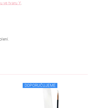
u ve tvaru Y
.
olení.
DOPORUČUJEME