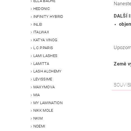
ELLA BACHÉ
Naneste
HEDONIC
DALŠÍ 
INFINITY HYBRID
obje
INLEI
ITALWAX
KATYA VINOG
Upozorn
L.C.P.PARIS
LAMI LASHES
Země vý
LAMITTA
LASH ALCHEMY
LEVISSIME
SOUVIS
MAXYMOVA
MIA
MY LAMINATION
NIKK MOLE
NKIM
NOEMI