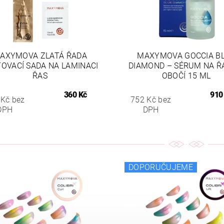
AXYMOVA ZLATÁ ŘADA
MAXYMOVA GOCCIA B
OVACÍ SADA NA LAMINACI
DIAMOND – SÉRUM NA Ř
ŘAS
OBOČÍ 15 ML
360 Kč
910
 Kč bez
752 Kč bez
DPH
DPH
DOPORUČUJEME