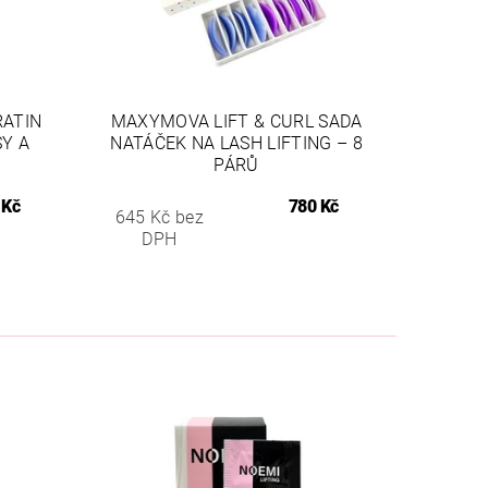
RATIN
MAXYMOVA LIFT & CURL SADA
SY A
NATÁČEK NA LASH LIFTING – 8
PÁRŮ
 Kč
780 Kč
645 Kč bez
DPH