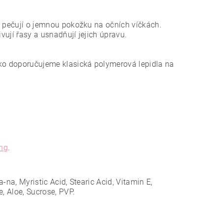
eré pečují o jemnou pokožku na očních víčkách.
vují řasy a usnadňují jejich úpravu.
čko doporučujeme klasická polymerová lepidla na
ing
.
a-na, Myristic Acid, Stearic Acid, Vitamin E,
e, Aloe, Sucrose, PVP.