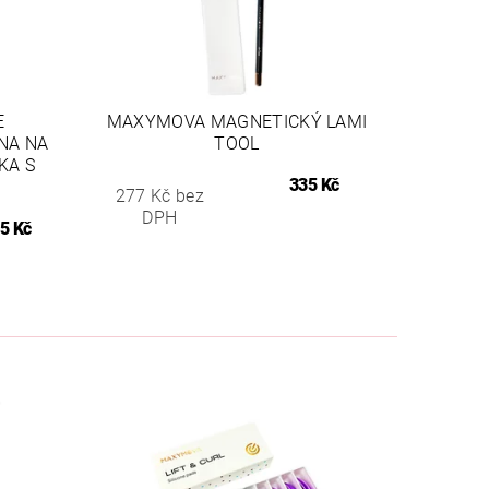
E
MAXYMOVA MAGNETICKÝ LAMI
ĚNA NA
TOOL
KA S
335 Kč
277 Kč bez
DPH
5 Kč