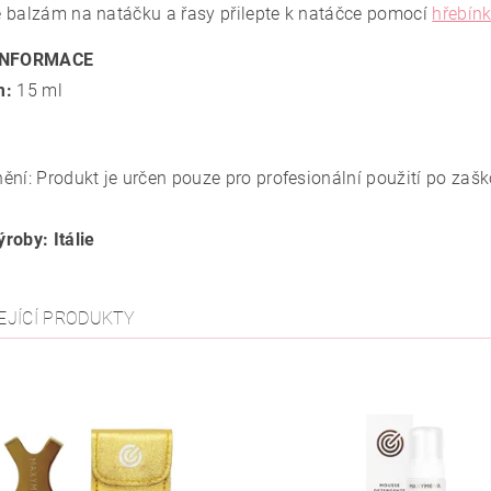
 balzám na natáčku a řasy přilepte k natáčce pomocí
hřebínk
INFORMACE
m:
15 ml
ění: Produkt je určen pouze pro profesionální použití po zašk
roby: Itálie
EJÍCÍ PRODUKTY