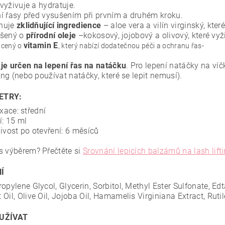
vyživuje a hydratuje.
í řasy před vysušením při prvním a druhém kroku.
huje
zklidňující ingredience
– aloe vera a vilín virginský, kt
pšený o
přírodní oleje
–kokosový, jojobový a olivový, které vyži
vitamin E
cený o
, který nabízí dodatečnou péči a ochranu řas-
je určen na lepení řas na natáčku
. Pro lepení natáčky na ví
ting (nebo používat natáčky, které se lepit nemusí).
ETRY:
ixace: střední
í: 15 ml
livost po otevření: 6 měsíců
s výběrem? Přečtěte si
Srovnání lepicích balzámů na lash lift
Í
opylene Glycol, Glycerin, Sorbitol, Methyl Ester Sulfonate, Edt
Oil, Olive Oil, Jojoba Oil, Hamamelis Virginiana Extract, Rutil
UŽÍVAT