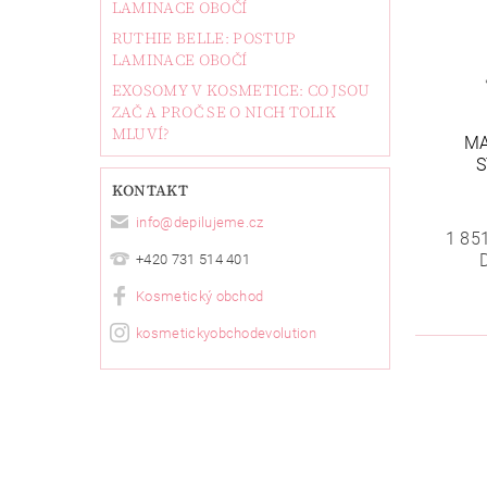
LAMINACE OBOČÍ
RUTHIE BELLE: POSTUP
LAMINACE OBOČÍ
EXOSOMY V KOSMETICE: CO JSOU
ZAČ A PROČ SE O NICH TOLIK
MLUVÍ?
MA
S
KONTAKT
info
@
depilujeme.cz
1 85
+420 731 514 401
Kosmetický obchod
kosmetickyobchodevolution