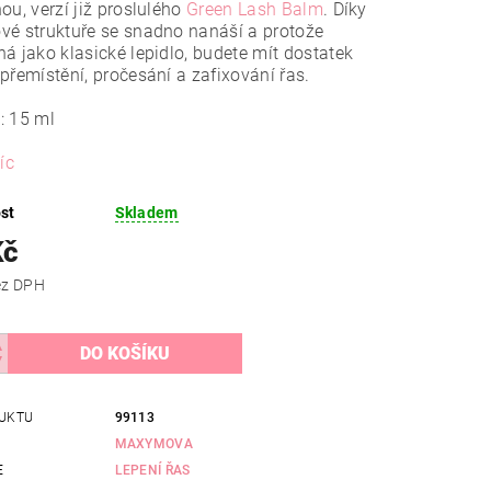
ou, verzí již proslulého
Green Lash Balm
. Díky
é struktuře se snadno nanáší a protože
á jako klasické lepidlo, budete mít dostatek
přemístění, pročesání a zafixování řas.
: 15 ml
íc
st
Skladem
Kč
 Kč bez DPH
UKTU
99113
MAXYMOVA
E
LEPENÍ ŘAS