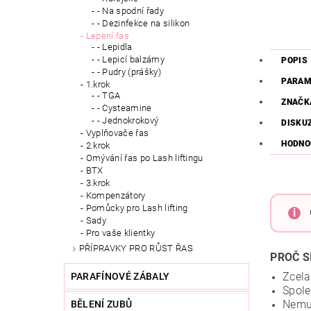
- Na spodní řady
- Dezinfekce na silikon
Lepení řas
- Lepidla
- Lepicí balzámy
POPIS
- Pudry (prášky)
PARAM
1.krok
- TGA
ZNAČK
- Cysteamine
- Jednokrokový
DISKU
Vyplňovače řas
HODNO
2.krok
Omývání řas po Lash liftingu
BTX
3.krok
Kompenzátory
Pomůcky pro Lash lifting
i
Sady
Pro vaše klientky
PŘÍPRAVKY PRO RŮST ŘAS
PROČ S
Zcela
PARAFÍNOVÉ ZÁBALY
Spole
Nemus
BĚLENÍ ZUBŮ