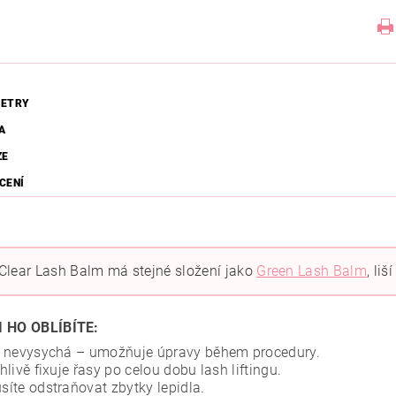
ETRY
A
ZE
CENÍ
Clear Lash Balm má stejné složení jako
Green Lash Balm
, li
I HO OBLÍBÍTE:
 nevysychá – umožňuje úpravy během procedury.
hlivě fixuje řasy po celou dobu lash liftingu.
íte odstraňovat zbytky lepidla.