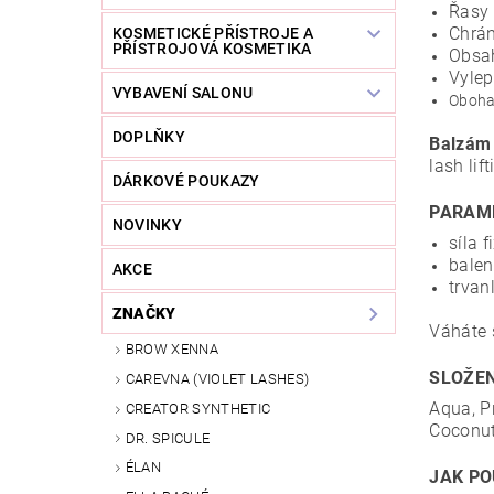
Řasy 
Chrán
KOSMETICKÉ PŘÍSTROJE A
PŘÍSTROJOVÁ KOSMETIKA
Obsa
Vyle
VYBAVENÍ SALONU
Oboha
DOPLŇKY
Balzám 
lash lif
DÁRKOVÉ POUKAZY
PARAM
NOVINKY
síla f
balen
AKCE
trvan
ZNAČKY
Váháte 
BROW XENNA
SLOŽEN
CAREVNA (VIOLET LASHES)
Aqua, Pr
CREATOR SYNTHETIC
Coconut 
DR. SPICULE
ÉLAN
JAK PO