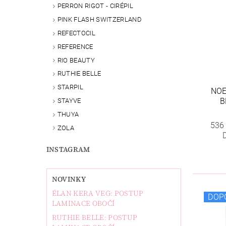
PERRON RIGOT - CIRÉPIL
PINK FLASH SWITZERLAND
REFECTOCIL
REFERENCE
RIO BEAUTY
RUTHIE BELLE
STARPIL
NOE
B
STAYVE
THUYA
536
ZOLA
INSTAGRAM
NOVINKY
ÉLAN KERA VEG: POSTUP
DOP
LAMINACE OBOČÍ
RUTHIE BELLE: POSTUP