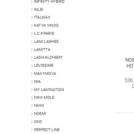
INFINITY HYBRID
INLEI
ITALWAX
KATYA VINOG
L.C.P.PARIS
LAMI LASHES
LAMITTA
LASH ALCHEMY
NOE
HO
LEVISSIME
MAXYMOVA
536
MIA
MY LAMINATION
NIKK MOLE
NKIM
NOEMI
OKO
PERFECT LINE