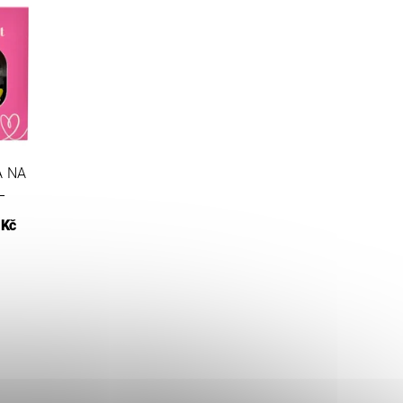
A NA
L
 Kč