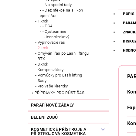
- Na spodní řady
- Dezinfekce na silikon
POPIS
Lepení řas
1.krok
PARAM
- TGA
- Cysteamine
ZNAČK
- Jednokrokový
DISKU
Vyplňovače řas
2.krok
HODNO
Omývání řas po Lash liftingu
BTX
3.krok
Kompenzátory
Pomůcky pro Lash lifting
PA
Sady
Pro vaše klientky
Kom
PŘÍPRAVKY PRO RŮST ŘAS
PARAFÍNOVÉ ZÁBALY
Exp
BĚLENÍ ZUBŮ
Kon
KOSMETICKÉ PŘÍSTROJE A
PŘÍSTROJOVÁ KOSMETIKA