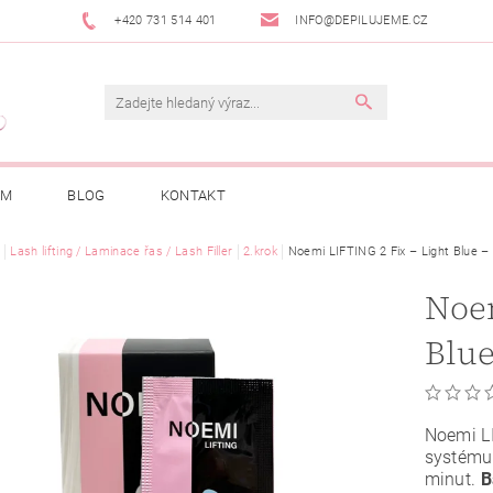
+420 731 514 401
INFO@DEPILUJEME.CZ
AM
BLOG
KONTAKT
Lash lifting / Laminace řas / Lash Filler
2.krok
Noemi LIFTING 2 Fix – Light Blue –
Noem
Blue
Noemi LI
systému
minut.
B