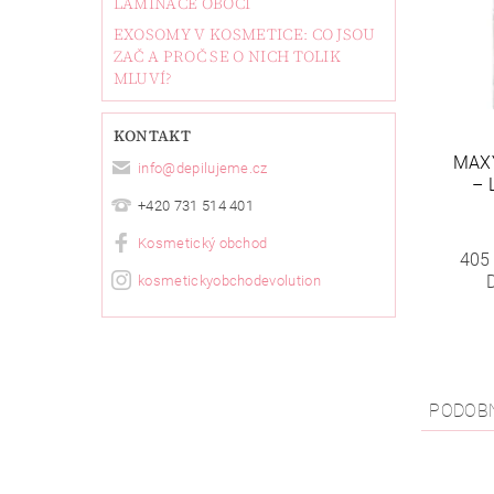
LAMINACE OBOČÍ
EXOSOMY V KOSMETICE: CO JSOU
ZAČ A PROČ SE O NICH TOLIK
MLUVÍ?
KONTAKT
MAX
info
@
depilujeme.cz
– 
+420 731 514 401
Kosmetický obchod
405
kosmetickyobchodevolution
PODOB