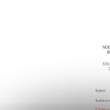
NOE
B
536
Balení
Buďte prvn