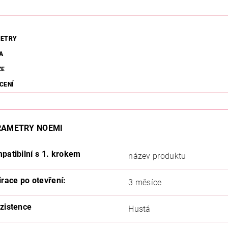
ETRY
A
ZE
CENÍ
RAMETRY NOEMI
patibilní s 1. krokem
název produktu
irace po otevření:
3 měsíce
zistence
Hustá