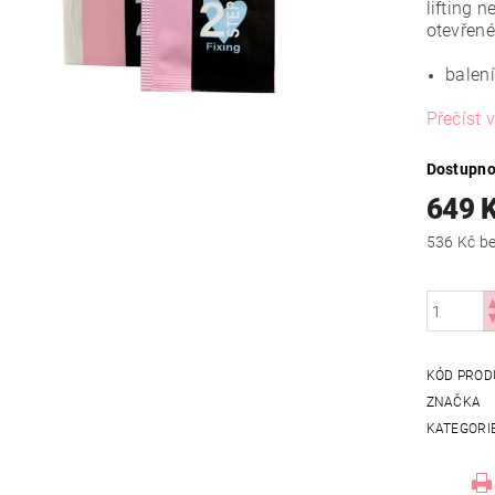
lifting 
otevřené
balení
Přečíst v
Dostupno
649 
536
KÓD PROD
ZNAČKA
KATEGORI