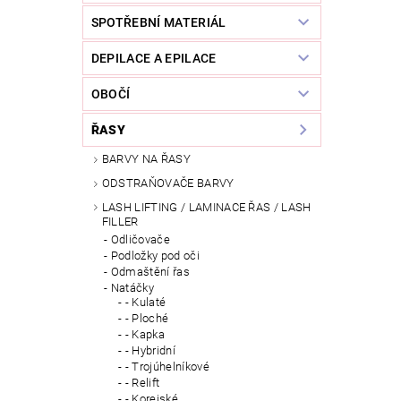
SPOTŘEBNÍ MATERIÁL
DEPILACE A EPILACE
OBOČÍ
ŘASY
BARVY NA ŘASY
ODSTRAŇOVAČE BARVY
LASH LIFTING / LAMINACE ŘAS / LASH
FILLER
Odličovače
Podložky pod oči
Odmaštění řas
Natáčky
- Kulaté
- Ploché
- Kapka
- Hybridní
- Trojúhelníkové
- Relift
- Korejské