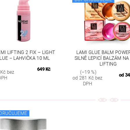
MI LIFTING 2 FIX – LIGHT
LAMI GLUE BALM POWE
LUE – LAHVIČKA 10 ML
SILNĚ LEPICÍ BALZÁM NA
LIFTING
649 Kč
 Kč bez
(–19 %)
od
34
DPH
od 281 Kč bez
DPH
ORUČUJEME