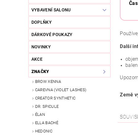
Čas
VYBAVENÍ SALONU
DOPLŇKY
Používe
DÁRKOVÉ POUKAZY
Další i
NOVINKY
objem
AKCE
balen
ZNAČKY
Upozorn
BROW XENNA
CAREVNA (VIOLET LASHES)
Země v
CREATOR SYNTHETIC
DR. SPICULE
ÉLAN
SOUVIS
ELLA BACHÉ
HEDONIC