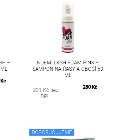
SH –
NOEMI LASH FOAM PINK –
 ML
ŠAMPON NA ŘASY A OBOČÍ 50
ML
 Kč
280 Kč
231 Kč bez
DPH
DOPORUČUJEME