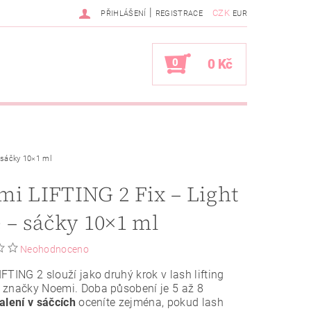
|
CZK
PŘIHLÁŠENÍ
REGISTRACE
EUR
0
0 Kč
 sáčky 10×1 ml
i LIFTING 2 Fix – Light
 – sáčky 10×1 ml
Neohodnoceno
FTING 2 slouží jako druhý krok v lash lifting
 značky Noemi. Doba působení je 5 až 8
alení v sáčcích
oceníte zejména, pokud lash