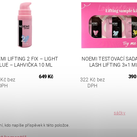
MI LIFTING 2 FIX – LIGHT
NOEMI TESTOVACÍ SAD
LUE – LAHVIČKA 10 ML
LASH LIFTING 3×1 M
649 Kč
390
 Kč bez
322 Kč bez
DPH
DPH
sáčky
í, kdo napíše příspěvek k této položce.