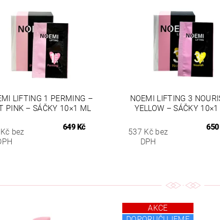
MI LIFTING 1 PERMING –
NOEMI LIFTING 3 NOURI
T PINK – SÁČKY 10×1 ML
YELLOW – SÁČKY 10×1
649 Kč
650
 Kč bez
537 Kč bez
DPH
DPH
AKCE
DOPORUČUJEME