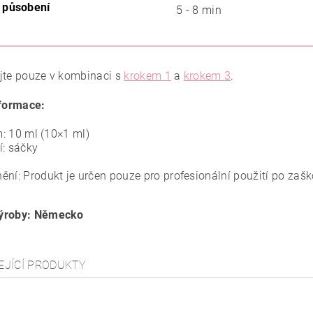
 působení
5 - 8 min
jte pouze v kombinaci s
krokem 1
a
krokem 3
.
nformace:
: 10 ml (10×1 ml)
í: sáčky
ění: Produkt je určen pouze pro profesionální použití po zašk
ýroby: Německo
EJÍCÍ PRODUKTY