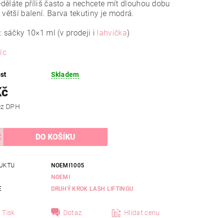
neděláte příliš často a nechcete mít dlouhou dobu
 větší balení. Barva tekutiny je modrá.
: sáčky 10×1 ml (v prodeji i
lahvička
)
íc
st
Skladem
Kč
 Kč bez DPH
UKTU
NOEMI1005
NOEMI
E
DRUHÝ KROK LASH LIFTINGU
Tisk
Dotaz
Hlídat cenu