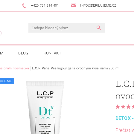
+420 731 514 401
INFO@DEPILUJEME.CZ
AM
BLOG
KONTAKT
esionální kosmetika
L.C.P. Paris Peelingový gel s ovocnými kyselinami 200 ml
L.C.
ČUJEME
DETOX 
Přečíst v