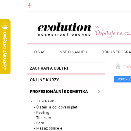
O NÁS
VŠE O NÁKUPU
BONUS PROGR
Prof
ZACHRAŇ A UŠETŘI
ONLINE KURZY
DOPORU
PROFESIONÁLNÍ KOSMETIKA
L. C. P PARIS
Čištění a odličování pleti
Peeling
Tonikum
Séra
Masáž obličeje