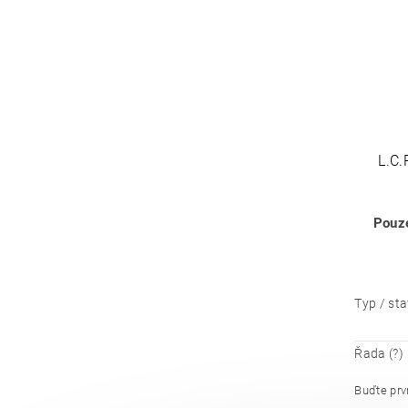
L.C
Pouze
Typ / sta
Řada (?)
Buďte prvn