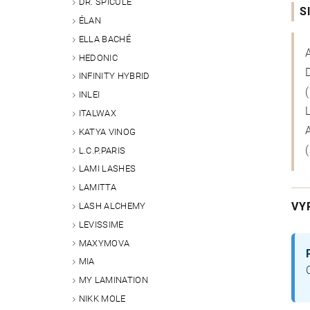
DR. SPICULE
S
ÉLAN
ELLA BACHÉ
HEDONIC
INFINITY HYBRID
INLEI
ITALWAX
KATYA VINOG
L.C.P.PARIS
LAMI LASHES
LAMITTA
VY
LASH ALCHEMY
LEVISSIME
MAXYMOVA
MIA
MY LAMINATION
NIKK MOLE