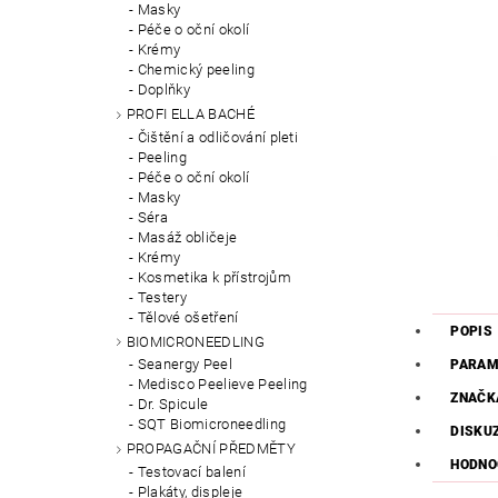
Masky
Péče o oční okolí
Krémy
Chemický peeling
Doplňky
PROFI ELLA BACHÉ
Čištění a odličování pleti
Peeling
Péče o oční okolí
Masky
Séra
Masáž obličeje
Krémy
Kosmetika k přístrojům
Testery
Tělové ošetření
POPIS
BIOMICRONEEDLING
Seanergy Peel
PARAM
Medisco Peelieve Peeling
ZNAČK
Dr. Spicule
SQT Biomicroneedling
DISKU
PROPAGAČNÍ PŘEDMĚTY
HODNOC
Testovací balení
Plakáty, displeje