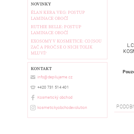
NOVINKY
ÉLAN KERA VEG: POSTUP
LAMINACE OBOČÍ
RUTHIE BELLE: POSTUP
LAMINACE OBOČÍ
EXOSOMY V KOSMETICE: CO JSOU
L.
ZAČ A PROČ SE O NICH TOLIK
KOSM
MLUVÍ?
KONTAKT
Pouze
info
@
depilujeme.cz
+420 731 514 401
Kosmetický obchod
PODOB
kosmetickyobchodevolution