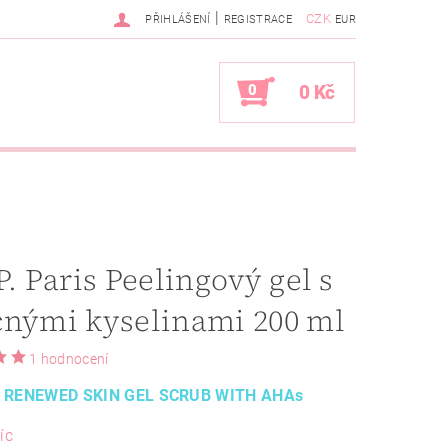
|
CZK
PŘIHLÁŠENÍ
REGISTRACE
EUR
0
0 Kč
P. Paris Peelingový gel s
ovocnými kyselinami 200 ml
1 hodnocení
- RENEWED SKIN GEL SCRUB WITH AHAs
íc