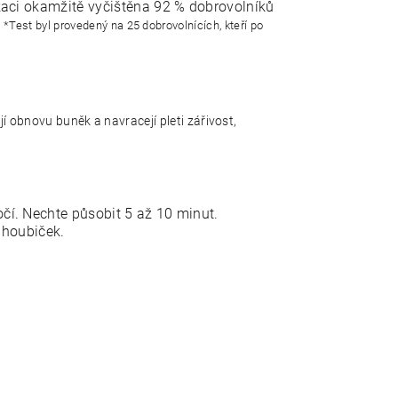
likaci okamžitě vyčištěna 92 % dobrovolníků
.
*Test byl provedený na 25 dobrovolnících, kteří po
ují obnovu buněk a navracejí pleti zářivost,
očí. Nechte působit 5 až 10 minut.
 houbiček.