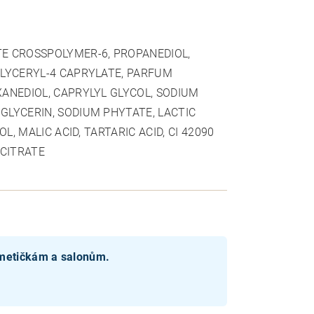
TE CROSSPOLYMER-6, PROPANEDIOL,
YGLYCERYL-4 CAPRYLATE, PARFUM
XANEDIOL, CAPRYLYL GLYCOL, SODIUM
GLYCERIN, SODIUM PHYTATE, LACTIC
L, MALIC ACID, TARTARIC ACID, CI 42090
 CITRATE
smetičkám a salonům.