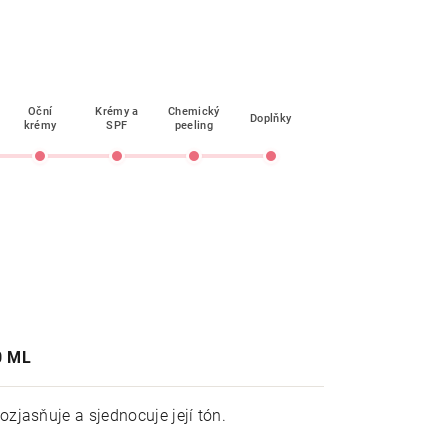
Oční
Krémy a
Chemický
Doplňky
krémy
SPF
peeling
0 ML
zjasňuje a sjednocuje její tón.