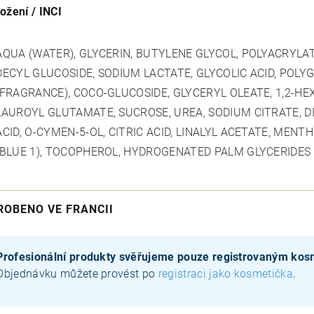
ložení / INCI
AQUA (WATER), GLYCERIN, BUTYLENE GLYCOL, POLYACRYLA
DECYL GLUCOSIDE, SODIUM LACTATE, GLYCOLIC ACID, POL
(FRAGRANCE), COCO-GLUCOSIDE, GLYCERYL OLEATE, 1,2-HE
LAUROYL GLUTAMATE, SUCROSE, UREA, SODIUM CITRATE, DI
ACID, O-CYMEN-5-OL, CITRIC ACID, LINALYL ACETATE, MENTHO
(BLUE 1), TOCOPHEROL, HYDROGENATED PALM GLYCERIDES
ROBENO VE FRANCII
Profesionální produkty svěřujeme pouze registrovaným ko
Objednávku můžete provést po
registraci jako kosmetička
.