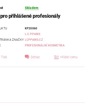
st
Skladem
pro přihlášené profesionály
UKTU
KP20060
L.C.P.PARIS
TRÁNKA ZNAČKY
LCPPARIS.CZ
E
PROFESIONÁLNÍ KOSMETIKA
Tisk
Dotaz
Hlídat cenu