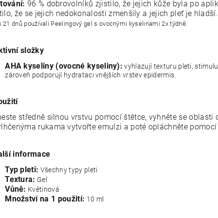
tování:
96 % dobrovolníků zjistilo, že jejich kůže byla po ap
stilo, že se jejich nedokonalosti zmenšily a jejich pleť je hladší
 21 dnů používali Peelingový gel s ovocnými kyselinami 2x týdně.
ktivní složky
AHA kyseliny (ovocné kyseliny):
vyhlazují texturu pleti, stimul
zároveň podporují hydrataci vnějších vrstev epidermis.
oužití
este středně silnou vrstvu pomocí štětce, vyhněte se oblasti 
lhčenýma rukama vytvořte emulzi a poté opláchněte pomocí
alší informace
Typ pleti:
Všechny typy pleti
Textura:
Gel
Vůně:
Květinová
Množství na 1 použití:
10 ml