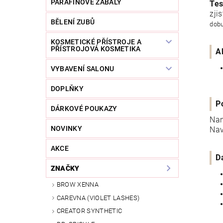
PARAFÍNOVÉ ZÁBALY
Tes
zji
BĚLENÍ ZUBŮ
dobu
KOSMETICKÉ PŘÍSTROJE A
PŘÍSTROJOVÁ KOSMETIKA
A
VYBAVENÍ SALONU
DOPLŇKY
P
DÁRKOVÉ POUKAZY
Nan
NOVINKY
Nav
AKCE
D
ZNAČKY
BROW XENNA
CAREVNA (VIOLET LASHES)
CREATOR SYNTHETIC