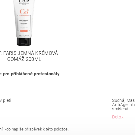
.P. PARIS JEMNÁ KRÉMOVÁ
GOMÁŽ 200ML
 pro přihlášené profesionály
v pleti
Suchá, Mast
AntiAge int
smíšená
Detox
í, kdo napíše příspěvek k této položce.