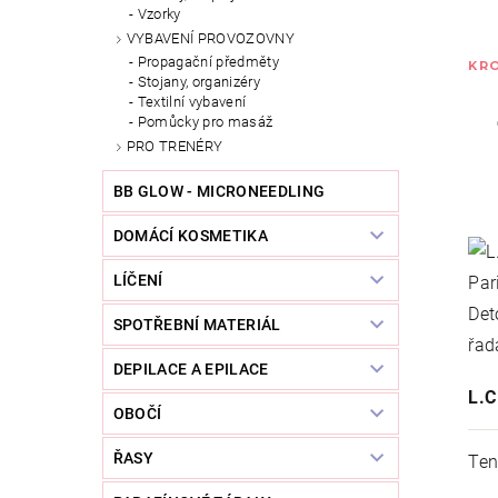
Vzorky
VYBAVENÍ PROVOZOVNY
Propagační předměty
KRO
Stojany, organizéry
Textilní vybavení
Pomůcky pro masáž
PRO TRENÉRY
BB GLOW - MICRONEEDLING
DOMÁCÍ KOSMETIKA
LÍČENÍ
SPOTŘEBNÍ MATERIÁL
DEPILACE A EPILACE
L.
OBOČÍ
ŘASY
Ten