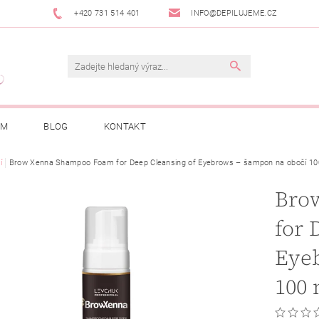
+420 731 514 401
INFO@DEPILUJEME.CZ
AM
BLOG
KONTAKT
í
Brow Xenna Shampoo Foam for Deep Cleansing of Eyebrows – šampon na obočí 10
Bro
for 
Eye
100 