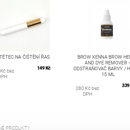
TĚTEC NA ČIŠTĚNÍ ŘAS
BROW XENNA BROW H
AND DYE REMOVER 
149 Kč
ODSTRAŇOVAČ BARVY / 
 Kč bez
15 ML
DPH
339
280 Kč bez
DPH
NÉ PRODUKTY