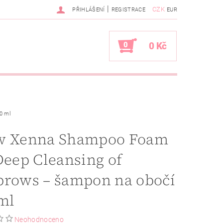
|
CZK
PŘIHLÁŠENÍ
REGISTRACE
EUR
0
0 Kč
0 ml
w Xenna Shampoo Foam
Deep Cleansing of
brows – šampon na obočí
ml
Neohodnoceno