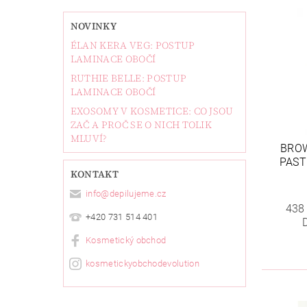
NOVINKY
ÉLAN KERA VEG: POSTUP
LAMINACE OBOČÍ
RUTHIE BELLE: POSTUP
LAMINACE OBOČÍ
EXOSOMY V KOSMETICE: CO JSOU
ZAČ A PROČ SE O NICH TOLIK
MLUVÍ?
BRO
PAST
KONTAKT
info
@
depilujeme.cz
438
+420 731 514 401
Kosmetický obchod
kosmetickyobchodevolution