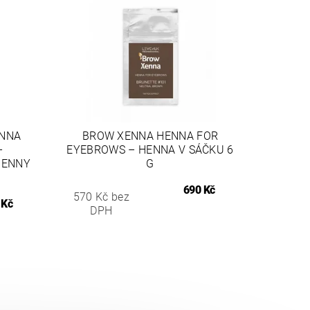
ENNA
BROW XENNA HENNA FOR
–
EYEBROWS – HENNA V SÁČKU 6
HENNY
G
690 Kč
570 Kč bez
 Kč
DPH