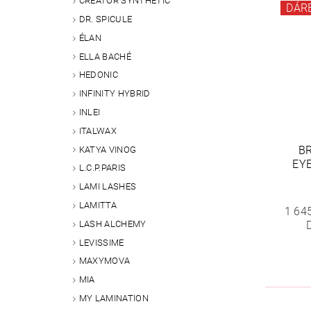
CREATOR SYNTHETIC
DÁR
DR. SPICULE
ÉLAN
ELLA BACHÉ
HEDONIC
INFINITY HYBRID
INLEI
ITALWAX
B
KATYA VINOG
EY
L.C.P.PARIS
LAMI LASHES
LAMITTA
1 64
LASH ALCHEMY
LEVISSIME
MAXYMOVA
MIA
MY LAMINATION