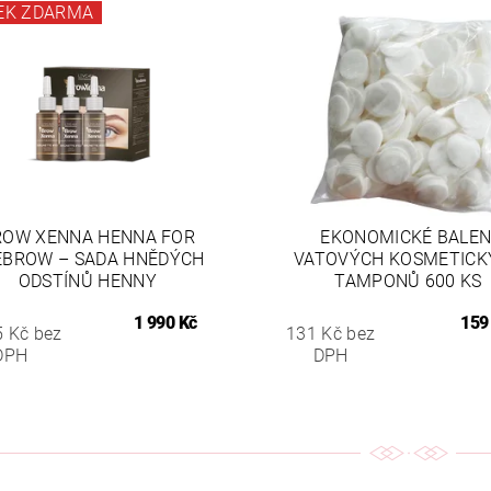
EK ZDARMA
ROW XENNA HENNA FOR
EKONOMICKÉ BALEN
EBROW – SADA HNĚDÝCH
VATOVÝCH KOSMETICK
ODSTÍNŮ HENNY
TAMPONŮ 600 KS
1 990 Kč
159
5 Kč bez
131 Kč bez
DPH
DPH