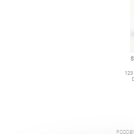
Š
123
PODOB