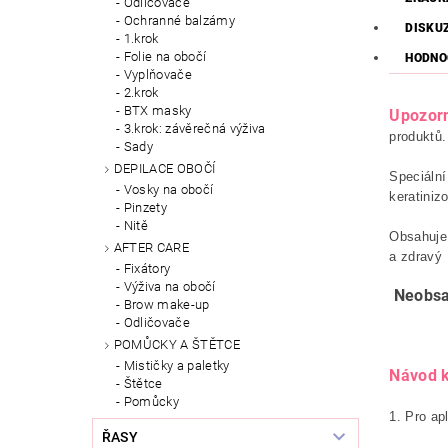
Odličovače
Ochranné balzámy
DISKU
1.krok
Folie na obočí
HODNO
Vyplňovače
2.krok
BTX masky
Upozorn
3.krok: závěrečná výživa
produktů.
Sady
DEPILACE OBOČÍ
Speciální
Vosky na obočí
keratiniz
Pinzety
Nitě
Obsahuj
AFTER CARE
a zdravý 
Fixátory
Výživa na obočí
Neobsa
Brow make-up
Odličovače
POMŮCKY A ŠTĚTCE
Mističky a paletky
Návod k
Štětce
Pomůcky
1. Pro ap
ŘASY