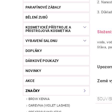
2. Nanes
PARAFÍNOVÉ ZÁBALY
3. Důkla
BĚLENÍ ZUBŮ
KOSMETICKÉ PŘÍSTROJE A
PŘÍSTROJOVÁ KOSMETIKA
Složení
VYBAVENÍ SALONU
voda, vod
šťáva, pa
DOPLŇKY
DÁRKOVÉ POUKAZY
Upozorn
NOVINKY
Země v
AKCE
ZNAČKY
SOUVIS
BROW XENNA
CAREVNA (VIOLET LASHES)