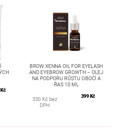
Í
BROW XENNA OIL FOR EYELASH
ÝCH
AND EYEBROW GROWTH – OLEJ
NA PODPORU RŮSTU OBOČÍ A
ŘAS 10 ML
 Kč
399 Kč
330 Kč bez
DPH