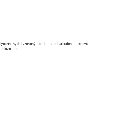
ycerin, hydrolyzovaný keratin, aloe barbadensis listová
othiazolinon.