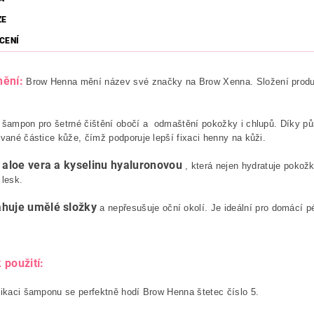
ZE
CENÍ
ění:
Brow Henna mění název své značky na Brow Xenna. Složení produk
 šampon pro šetrné čištění obočí a odmaštění pokožky i chlupů. Díky p
ované částice kůže, čímž podporuje lepší fixaci henny na kůži.
aloe vera a kyselinu hyaluronovou
e
, která nejen hydratuje pokožk
lesk.
huje umělé složky
a nepřesušuje oční okolí. Je ideální pro domácí péč
 použití:
likaci šamponu se perfektně hodí Brow Henna štetec číslo 5.