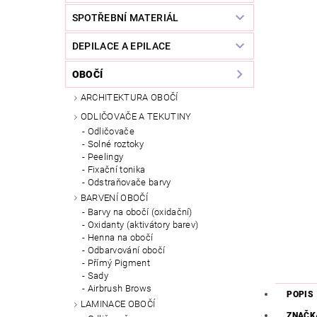
SPOTŘEBNÍ MATERIÁL
DEPILACE A EPILACE
OBOČÍ
ARCHITEKTURA OBOČÍ
ODLIČOVAČE A TEKUTINY
Odličovače
Solné roztoky
Peelingy
Fixační tonika
Odstraňovače barvy
BARVENÍ OBOČÍ
Barvy na obočí (oxidační)
Oxidanty (aktivátory barev)
Henna na obočí
Odbarvování obočí
Přímý Pigment
Sady
Airbrush Brows
POPIS
LAMINACE OBOČÍ
ZNAČK