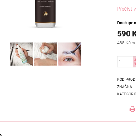
Přečíst v
Dostupno
590 
488
KÓD PROD
ZNAČKA
KATEGORI
A