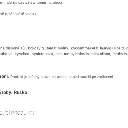
te malé množství šampónu na obočí.
dně opláchnětě vodou.
:
ná disodná sůl, kokosylglutamát sodný, kokoamfoacetát laurylglukosid, gl
nthenol, kyselina, hyaluronová, edta methylchloroisothiazolinon, methylis
ění:
Produkt je určený pouze na profesionální použití po zaškolení.
ýroby: Rusko
EJÍCÍ PRODUKTY