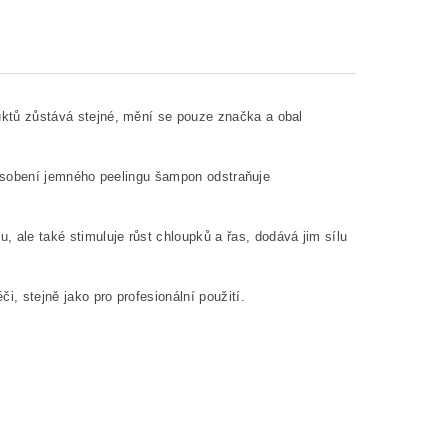
tů zůstává stejné, mění se pouze značka a obal
ůsobení jemného peelingu šampon odstraňuje
u, ale také stimuluje růst chloupků a řas, dodává jim sílu
i, stejně jako pro profesionální použití.