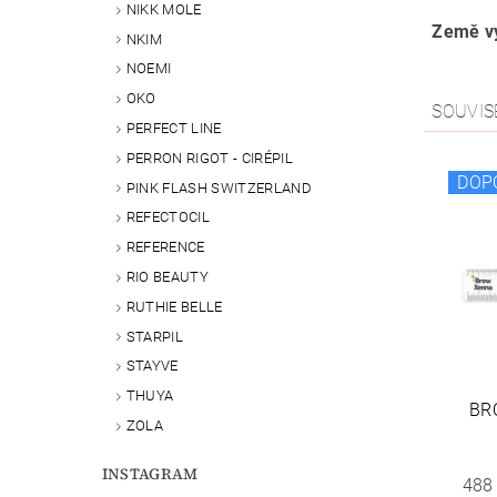
NIKK MOLE
Země vý
NKIM
NOEMI
OKO
SOUVIS
PERFECT LINE
PERRON RIGOT - CIRÉPIL
DOP
PINK FLASH SWITZERLAND
REFECTOCIL
REFERENCE
RIO BEAUTY
RUTHIE BELLE
STARPIL
STAYVE
THUYA
BR
ZOLA
INSTAGRAM
488