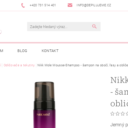
+420 731 514 401
INFO@DEPILUJEME.CZ
AM
BLOG
KONTAKT
í
Odličovače a tekutiny
Nikk Mole Mousse-Shampoo - šampon na obočí, řasy a obliče
Nik
- ša
obli
Jemný pě