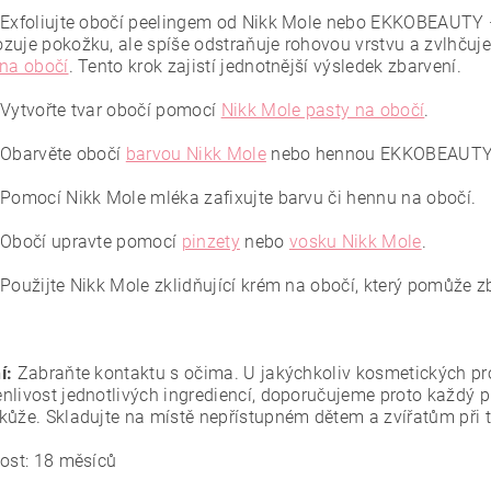
Exfoliujte obočí peelingem od Nikk Mole nebo EKKOBEAUTY – 
zuje pokožku, ale spíše odstraňuje rohovou vrstvu a zvlhčuje
 na obočí
. Tento krok zajistí jednotnější výsledek zbarvení.
Vytvořte tvar obočí pomocí
Nikk Mole pasty na obočí
.
Obarvěte obočí
barvou Nikk Mole
nebo hennou EKKOBEAUTY
Pomocí Nikk Mole mléka zafixujte barvu či hennu na obočí.
Obočí upravte pomocí
pinzety
nebo
vosku Nikk Mole
.
Použijte Nikk Mole zklidňující krém na obočí, který pomůže z
í:
Zabraňte kontaktu s očima. U jakýchkoliv kosmetických pro
nlivost jednotlivých ingrediencí, doporučujeme proto každý 
kůže. Skladujte na místě nepřístupném dětem a zvířatům při t
vost: 18 měsíců