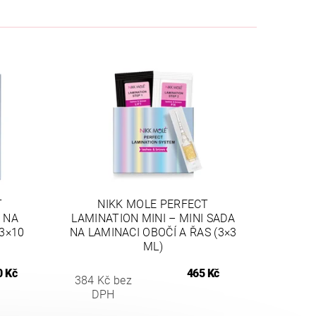
T
NIKK MOLE PERFECT
 NA
LAMINATION MINI – MINI SADA
(3×10
NA LAMINACI OBOČÍ A ŘAS (3×3
ML)
0 Kč
465 Kč
384 Kč bez
DPH