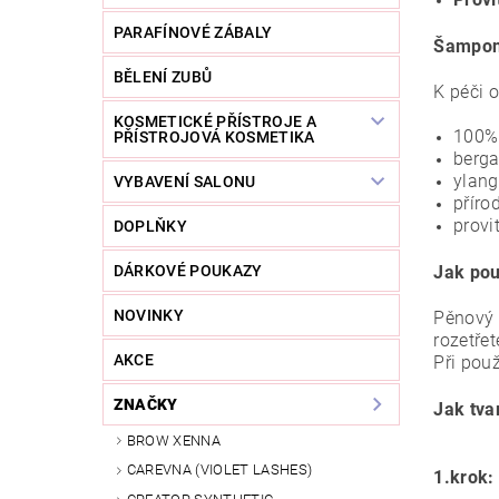
PARAFÍNOVÉ ZÁBALY
Šampon 
BĚLENÍ ZUBŮ
K péči o
KOSMETICKÉ PŘÍSTROJE A
100% 
PŘÍSTROJOVÁ KOSMETIKA
berga
ylang
VYBAVENÍ SALONU
příro
provi
DOPLŇKY
DÁRKOVÉ POUKAZY
Jak pou
NOVINKY
Pěnový 
rozetře
AKCE
Při pou
ZNAČKY
Jak tva
BROW XENNA
CAREVNA (VIOLET LASHES)
1.krok: