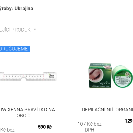
roby: Ukrajina
EJÍCÍ PRODUKTY
ORUČUJEME
OW XENNA PRAVÍTKO NA
DEPILAČNÍ NIŤ ORGAN
OBOČÍ
129
107 Kč bez
590 Kč
 Kč bez
DPH