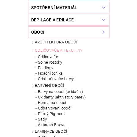
SPOTŘEBNÍ MATERIÁL
DEPILACE A EPILACE
OBOČÍ
ARCHITEKTURA OBOČÍ
ODLIČOVAČE A TEKUTINY
Odličovače
Solné roztoky
Peelingy
Fixační tonika
Odstraňovače barvy
BARVENÍ OBOČÍ
Barvy na obočí (oxidační)
Oxidanty (aktivátory barev)
Henna na obočí
Odbarvování obočí
Přímý Pigment
Sady
Airbrush Brows
LAMINACE OBOČÍ