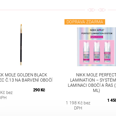
DOPRAVA ZDARMA
KK MOLE GOLDEN BLACK
NIKK MOLE PERFEC
EC Č.13 NA BARVENÍ OBOČÍ
LAMINATION – SYSTÉM
LAMINACI OBOČÍ A ŘAS 
290 Kč
ML)
 Kč bez
DPH
1 45
1 198 Kč bez
DPH