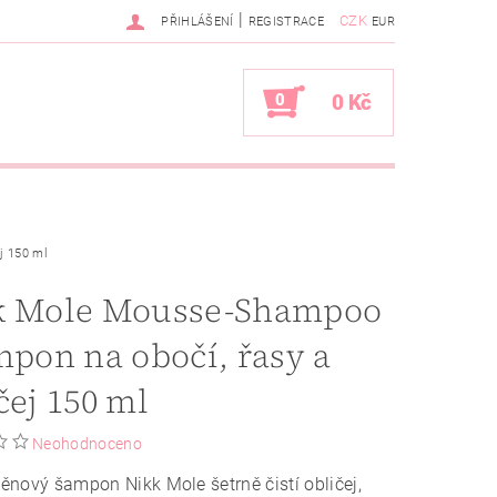
|
CZK
PŘIHLÁŠENÍ
REGISTRACE
EUR
0
0 Kč
j 150 ml
k Mole Mousse-Shampoo
mpon na obočí, řasy a
čej 150 ml
Neohodnoceno
nový šampon Nikk Mole šetrně čistí obličej,