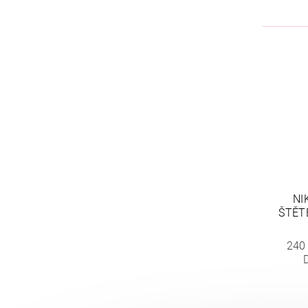
NI
ŠTĚT
240