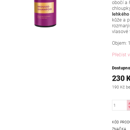
obočí a
chloupky
lehkého
kůže a p
rozmarý
vlasové 
Objem: 
Přečíst v
Dostupno
230 
190
KÓD PROD
ZNAČKA