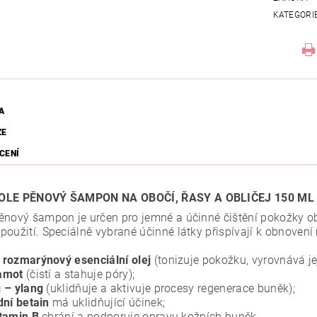
KATEGORI
A
ZE
CENÍ
OLE PĚNOVÝ ŠAMPON NA OBOČÍ, ŘASY A OBLIČEJ 150 ML
ěnový šampon je určen pro jemné a účinné čištění pokožky obl
použití. Speciálně vybrané účinné látky přispívají k obnovení
rozmarýnový esenciální olej
(tonizuje pokožku, vyrovnává jej
amot
(čistí a stahuje póry);
 – ylang
(uklidňuje a aktivuje procesy regenerace buněk);
dní betain
má uklidňující účinek;
tamin B
chrání a podporuje opravu kožních buněk.