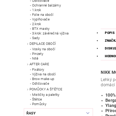
Odličovače
Ochranné balzámy
1.krok
Folie na obočí
Vyplňovače
2.krok
BTX masky
POPIS
3.krok: závěrečná výživa
Sady
ZNAČK
DEPILACE OBOČÍ
DISKU
Vosky na obočí
Pinzety
HODNO
Nitě
AFTER CARE
Fixátory
NIKK M
Výživa na obočí
Brow make-up
Lehký p
Odličovače
domácí 
POMŮCKY A ŠTĚTCE
Mističky a paletky
100% 
Štětce
Berg
Pomůcky
Ylang
Příro
ŘASY
Provi