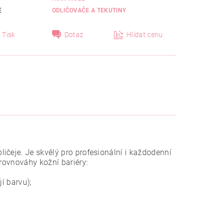
E
ODLIČOVAČE A TEKUTINY
Tisk
Dotaz
Hlídat cenu
ičeje. Je skvělý pro profesionální i každodenní
 rovnováhy kožní bariéry:
í barvu);