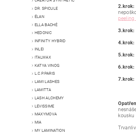
CREATOR SYNTHETIC
2.krok:
DR. SPICULE
nepoško
ÉLAN
peeling
ELLA BACHÉ
3.krok:
HEDONIC
INFINITY HYBRID
4.krok:
INLEI
5.krok:
ITALWAX
KATYA VINOG
6.krok:
L.C.P.PARIS
7.krok:
LAMI LASHES
LAMITTA
LASH ALCHEMY
Opatřen
LEVISSIME
nesnáše
MAXYMOVA
kousku 
MIA
Trvanli
MY LAMINATION