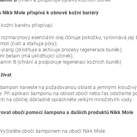
Nikk Mole přispívá k obnově kožní bariéry
 kožní bariéru přispívají:
rozmarýnový esenciální olej (tónuje pokožku, vyrovnává její 
mot (čistí a stahuje póry);
-ylang (zklidňuje a aktivuje procesy regenerace buněk);
dní betain (má uklidňující účinek);
tamin B (chrání a podporuje regeneraci kožních buněk).
žívat
šampon naneste na požadovanou oblast a jemnými krouživý
te. Při aplikaci šamponu na oblast obočí nebo řas odstraňt
žití na obličej důkladně opláchněte velkým množstvím vody.
rovat obočí pomocí šamponu a dalších produktů Nikk Mole
Vyčistěte obočí šamponem na obočí Nikk Mole.