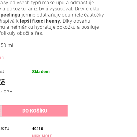
 řasy od všech typů make-upu a odmašťuje
 a pokožku, aniž by ji vysušoval. Díky efektu
 peelingu
jemně odstraňuje odumřelé částečky
řispívá k
lepší fixaci henny
. Díky obsahu
nu a heřmánku hydratuje pokožku a posiluje
folikuly obočí a řas.
150 ml
íc
st
Skladem
Kč
 Kč bez DPH
UKTU
40410
NIKK MOLE