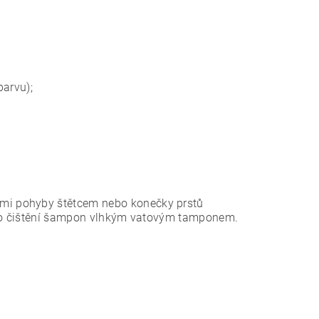
barvu);
mi pohyby štětcem nebo konečky prstů
e po čištění šampon vlhkým vatovým tamponem.