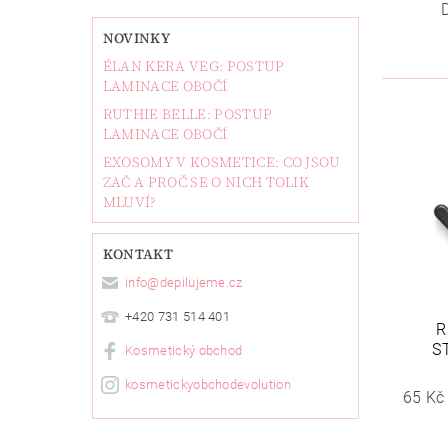
NOVINKY
ÉLAN KERA VEG: POSTUP
LAMINACE OBOČÍ
RUTHIE BELLE: POSTUP
LAMINACE OBOČÍ
EXOSOMY V KOSMETICE: CO JSOU
ZAČ A PROČ SE O NICH TOLIK
MLUVÍ?
KONTAKT
info
@
depilujeme.cz
+420 731 514 401
R
S
Kosmetický obchod
kosmetickyobchodevolution
65 Kč