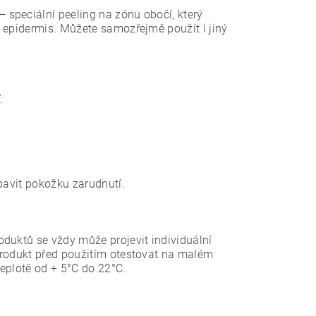
speciální peeling na zónu obočí, který
 epidermis. Můžete samozřejmě použít i jiný
.
bavit pokožku zarudnutí.
duktů se vždy může projevit individuální
produkt před použitím otestovat na malém
eplotě od + 5°C do 22°C.