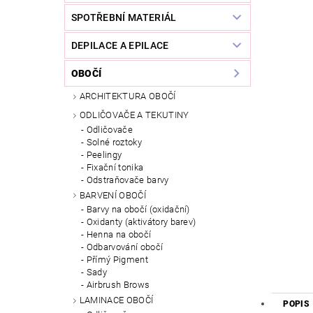
SPOTŘEBNÍ MATERIÁL
DEPILACE A EPILACE
OBOČÍ
ARCHITEKTURA OBOČÍ
ODLIČOVAČE A TEKUTINY
Odličovače
Solné roztoky
Peelingy
Fixační tonika
Odstraňovače barvy
BARVENÍ OBOČÍ
Barvy na obočí (oxidační)
Oxidanty (aktivátory barev)
Henna na obočí
Odbarvování obočí
Přímý Pigment
Sady
Airbrush Brows
LAMINACE OBOČÍ
POPIS