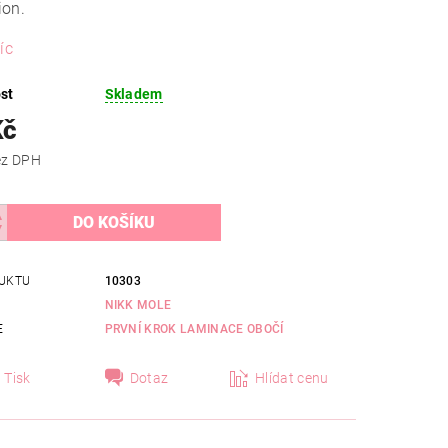
ion.
íc
st
Skladem
Kč
 Kč bez DPH
UKTU
10303
NIKK MOLE
E
PRVNÍ KROK LAMINACE OBOČÍ
Tisk
Dotaz
Hlídat cenu