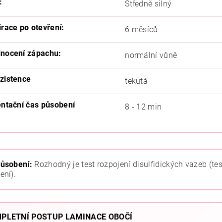
:
Středně silný
irace po otevření:
6 měsíců
nocení zápachu:
normální vůně
zistence
tekutá
entační čas působení
8 - 12 min
ůsobení:
Rozhodný je test rozpojení disulfidických vazeb (tes
ení).
PLETNÍ POSTUP LAMINACE OBOČÍ