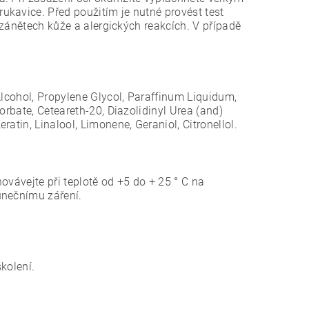
kavice. Před použitím je nutné provést test
i zánětech kůže a alergických reakcích. V případě
lcohol, Propylene Glycol, Paraffinum Liquidum,
rbate, Ceteareth-20, Diazolidinyl Urea (and)
tin, Linalool, Limonene, Geraniol, Citronellol.
ovávejte při teplotě od +5 do + 25 ° С na
unečnímu záření.
kolení.