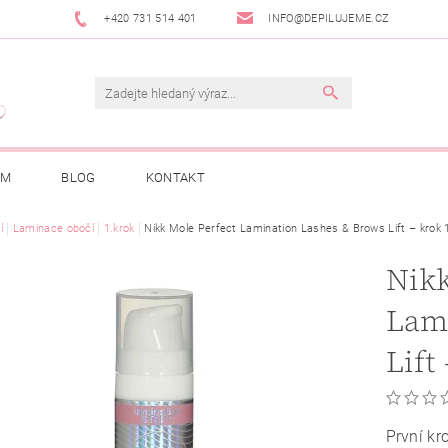
+420 731 514 401
INFO@DEPILUJEME.CZ
AM
BLOG
KONTAKT
í
Laminace obočí
1.krok
Nikk Mole Perfect Lamination Lashes & Brows Lift – krok 
Nikk
Lam
Lift
První kr