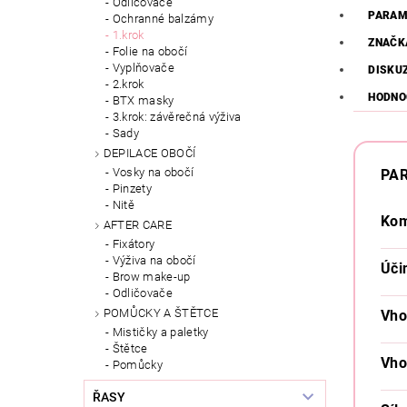
Odličovače
PARAM
Ochranné balzámy
1.krok
ZNAČK
Folie na obočí
Vyplňovače
DISKU
2.krok
HODNO
BTX masky
3.krok: závěrečná výživa
Sady
DEPILACE OBOČÍ
Vosky na obočí
PA
Pinzety
Nitě
Kom
AFTER CARE
Fixátory
Výživa na obočí
Úči
Brow make-up
Odličovače
POMŮCKY A ŠTĚTCE
Vho
Mističky a paletky
Štětce
Vho
Pomůcky
ŘASY