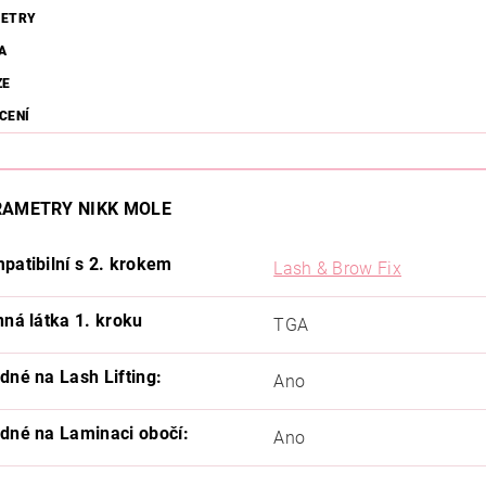
ETRY
A
ZE
CENÍ
RAMETRY NIKK MOLE
patibilní s 2. krokem
Lash & Brow Fix
nná látka 1. kroku
TGA
dné na Lash Lifting:
Ano
dné na Laminaci obočí:
Ano