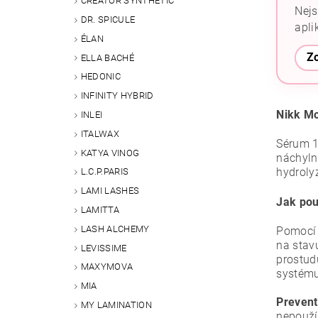
CREATOR SYNTHETIC
Nejs
DR. SPICULE
apli
ÉLAN
Zo
ELLA BACHÉ
HEDONIC
INFINITY HYBRID
Nikk Mo
INLEI
ITALWAX
Sérum 1 
KATYA VINOG
náchyln
hydroly
L.C.P.PARIS
LAMI LASHES
Jak pou
LAMITTA
LASH ALCHEMY
Pomocí 
na stav
LEVISSIME
prostudu
MAXYMOVA
systému
MIA
Prevent
MY LAMINATION
nepouží