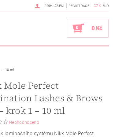
|
CZK
PŘIHLÁŠENÍ
REGISTRACE
EUR
0
0 Kč
1 – 10 ml
 Mole Perfect
ination Lashes & Brows
 – krok 1 – 10 ml
Neohodnoceno
ok laminačního systému Nikk Mole Perfect