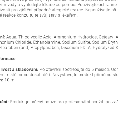
ím vody a vyhledejte lékařskou pomoc. Používejte ochranné ru
vosti pro zjištění případné alergické reakce. Nepoužívejte př
é reakce konzultujte svůj stav s lékařem.
ní:
Aqua, Thioglycolic Acid, Ammonium Hydroxide, Cetearyl A
monium Chloride, Ethanolamine, Sodium Sulfite, Sodium Erytho
lparaben (and) Propylparaben, Disodium EDTA, Hydrolyzed Kera
nformace
livost a skladování:
Po otevření spotřebujte do 6 měsíců. Uch
m místě mimo dosah dětí. Nevystavujte produkt přímému sl
m:
10 ml
ění:
Produkt je určený pouze pro profesionální použití po zaš