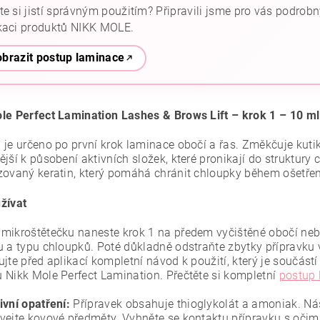
te si jistí správným použitím? Připravili jsme pro vás podrob
kaci produktů NIKK MOLE.
brazit postup laminace
le Perfect Lamination Lashes & Brows Lift – krok 1 – 10 ml
je určeno po první krok laminace obočí a řas. Změkčuje kutiku
ější k působení aktivních složek, které pronikají do struktu
zovaný keratin, který pomáhá chránit chloupky během ošetřen
žívat
mikroštětečku naneste krok 1 na předem vyčištěné obočí nebo
u a typu chloupků. Poté důkladně odstraňte zbytky příprav
jte před aplikací kompletní návod k použití, který je součást
 Nikk Mole Perfect Lamination. Přečtěte si kompletní
postup 
ivní opatření:
Přípravek obsahuje thioglykolát a amoniak. Nás
vejte kovové předměty. Vyhněte se kontaktu přípravku s očim