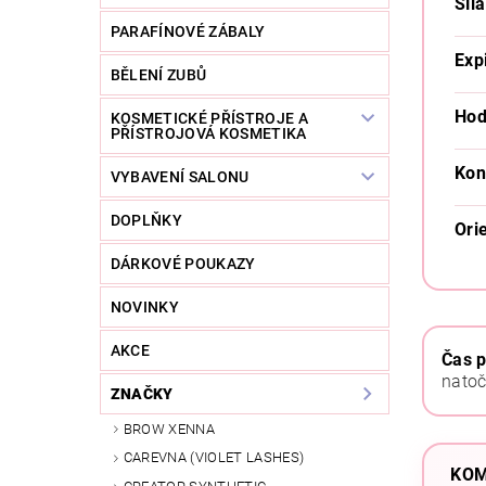
Síla
PARAFÍNOVÉ ZÁBALY
Exp
BĚLENÍ ZUBŮ
Hod
KOSMETICKÉ PŘÍSTROJE A
PŘÍSTROJOVÁ KOSMETIKA
Kon
VYBAVENÍ SALONU
DOPLŇKY
Ori
DÁRKOVÉ POUKAZY
NOVINKY
AKCE
Čas p
natoč
ZNAČKY
BROW XENNA
CAREVNA (VIOLET LASHES)
KOM