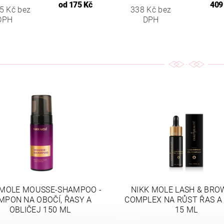
od
175 Kč
409
5 Kč bez
338 Kč bez
DPH
DPH
 MOLE MOUSSE-SHAMPOO -
NIKK MOLE LASH & BROW
MPON NA OBOČÍ, ŘASY A
COMPLEX NA RŮST ŘAS A
OBLIČEJ 150 ML
15 ML