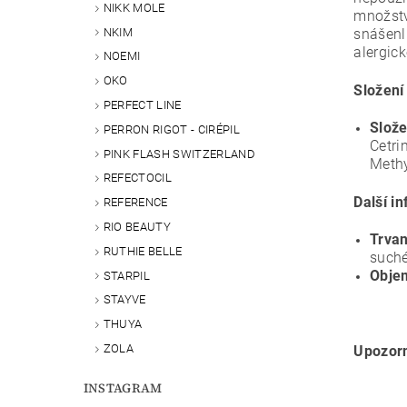
NIKK MOLE
množstv
NKIM
snášenli
alergick
NOEMI
OKO
Složení
PERFECT LINE
Slože
PERRON RIGOT - CIRÉPIL
Cetri
PINK FLASH SWITZERLAND
Methy
REFECTOCIL
Další i
REFERENCE
RIO BEAUTY
Trvan
RUTHIE BELLE
suché
Obje
STARPIL
STAYVE
THUYA
ZOLA
Upozorn
INSTAGRAM