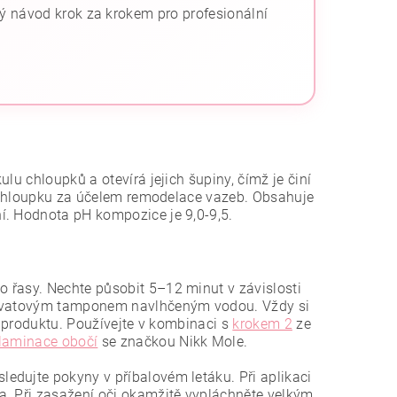
ný návod krok za krokem pro profesionální
lu chloupků a otevírá jejich šupiny, čímž je činí
ry chloupku za účelem remodelace vazeb. Obsahuje
í. Hodnota pH kompozice je 9,0-9,5.
 řasy. Nechte působit 5–12 minut v závislosti
ku vatovým tamponem navlhčeným vodou. Vždy si
í produktu. Používejte v kombinaci s
krokem 2
ze
laminace obočí
se značkou Nikk Mole.
ledujte pokyny v příbalovém letáku. Při aplikaci
a. Při zasažení oči okamžitě vypláchněte velkým