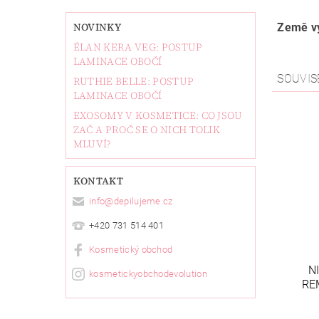
NOVINKY
Země vý
ÉLAN KERA VEG: POSTUP
LAMINACE OBOČÍ
SOUVIS
RUTHIE BELLE: POSTUP
LAMINACE OBOČÍ
EXOSOMY V KOSMETICE: CO JSOU
ZAČ A PROČ SE O NICH TOLIK
MLUVÍ?
KONTAKT
info
@
depilujeme.cz
+420 731 514 401
Kosmetický obchod
N
kosmetickyobchodevolution
RE