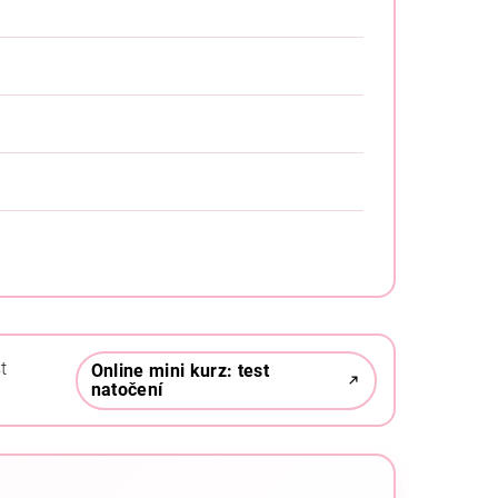
t
Online mini kurz: test
natočení